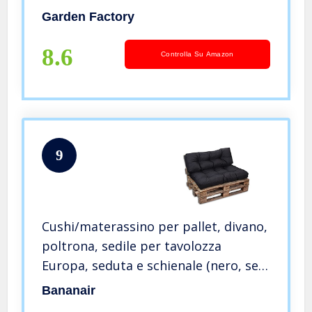
Laterale 60×40 Antracite
Garden Factory
8.6
Controlla Su Amazon
9
Cushi/materassino per pallet, divano,
poltrona, sedile per tavolozza
Europa, seduta e schienale (nero, set
1 schienale 120 x 40 cm + 1 seduta
Bananair
120 x 80 cm)