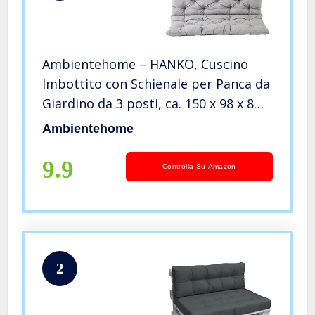
Ambientehome – HANKO, Cuscino
Imbottito con Schienale per Panca da
Giardino da 3 posti, ca. 150 x 98 x 8
cm, Colore: Grigio
Ambientehome
9.9
Controlla Su Amazon
2