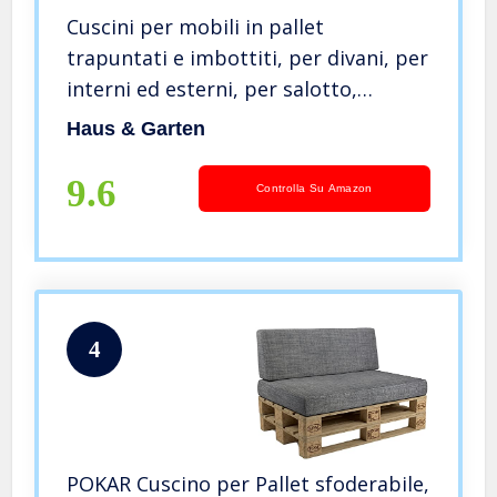
Cuscini per mobili in pallet
trapuntati e imbottiti, per divani, per
interni ed esterni, per salotto,
terrazza, giardino, ampia scelta di
Haus & Garten
colori e dimensioni
9.6
Controlla Su Amazon
4
POKAR Cuscino per Pallet sfoderabile,