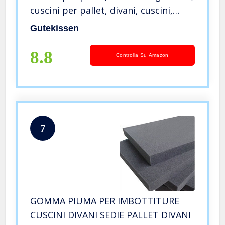
cuscini per pallet, divani, cuscini,
cuscini, cuscini per interni ed esterni
Gutekissen
PFBG (2X Set (120×80 + 120×35),
Grafite)
8.8
Controlla Su Amazon
7
GOMMA PIUMA PER IMBOTTITURE
CUSCINI DIVANI SEDIE PALLET DIVANI