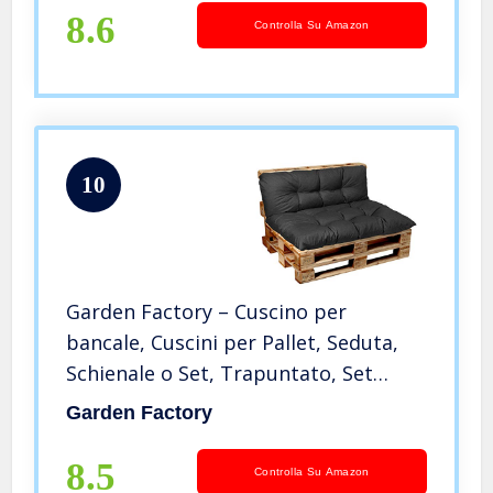
8.6
Controlla Su Amazon
10
Garden Factory – Cuscino per
bancale, Cuscini per Pallet, Seduta,
Schienale o Set, Trapuntato, Set
(Seduta 120×60 + Schienale 120×40)
Garden Factory
Antracite
8.5
Controlla Su Amazon