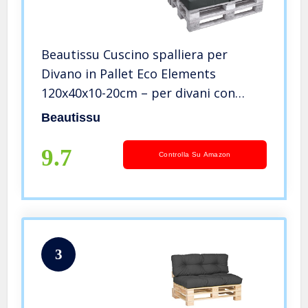
Beautissu Cuscino spalliera per
Divano in Pallet Eco Elements
120x40x10-20cm – per divani con
bancali di Legno – Grigio
Beautissu
9.7
Controlla Su Amazon
3