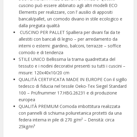
cuscino può essere abbinato agli altri modelli ECO
Elements per realizzare, con l’ ausilio di appositi
bancali/pallet, un comodo divano in stile ecologico e
dalla pregiata qualità
️ CUSCINO PER PALLET Spalliera per divani fai da te
allestiti con bancali di legno – per arredamento da
interni o esterni: giardino, balconi, terrazze – soffice
comodo e di tendenza
STILE UNICO Bellissima la trama quadrettata del
tessuto e i nodini decorativi presenti su tutti i cuscini –
misure: 120x40x10/20 cm
QUALITÀ CERTIFICATA MADE IN EUROPE Con il sigillo
tedesco di fiducia nel tessile Oeko-Tex Siegel Standard
100 – Prüfnummer 17.HBG.26231 e di produzione
europea
QUALITÀ PREMIUM Comoda imbottitura realizzata
con pannelli di schiuma poliuretanica protetti da una
federa interna in pile di 270 g/m² – Densità: circa
25kg/m³