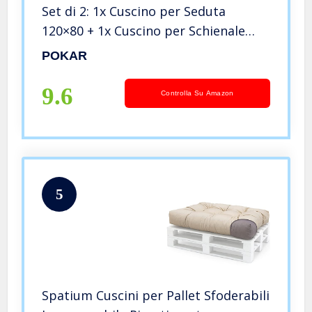
Set di 2: 1x Cuscino per Seduta
120×80 + 1x Cuscino per Schienale
120×40, Divano per Pallet, Grigio
POKAR
9.6
Controlla Su Amazon
5
Spatium Cuscini per Pallet Sfoderabili