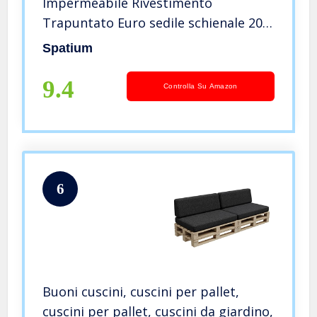
Impermeabile Rivestimento
Trapuntato Euro sedile schienale 20
cm di spessore Beige Sedile
Spatium
120x80x15
9.4
Controlla Su Amazon
6
Buoni cuscini, cuscini per pallet,
cuscini per pallet, cuscini da giardino,