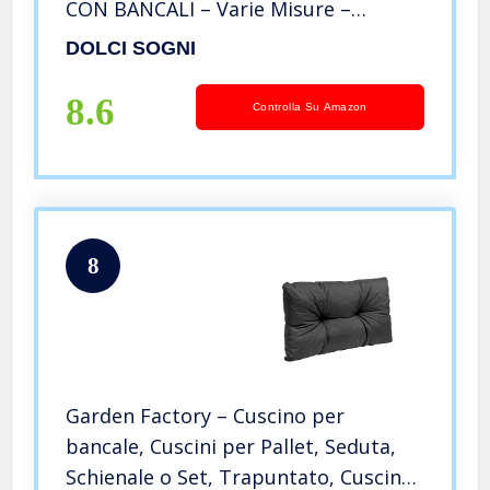
CON BANCALI – Varie Misure –
(80X120X8 CM)
DOLCI SOGNI
8.6
Controlla Su Amazon
8
Garden Factory – Cuscino per
bancale, Cuscini per Pallet, Seduta,
Schienale o Set, Trapuntato, Cuscino