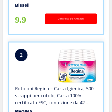
HydroWave, 2885
Bissell
9.9
Controlla Su Amazon
2
Rotoloni Regina – Carta Igienica, 500
strappi per rotolo, Carta 100%
certificata FSC, confezione da 42
rotoli
REGINA