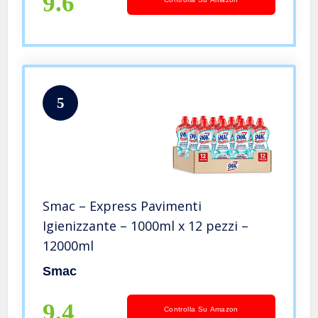
9.6
5
Smac – Express Pavimenti
Igienizzante – 1000ml x 12 pezzi –
12000ml
Smac
9.4
Controlla Su Amazon