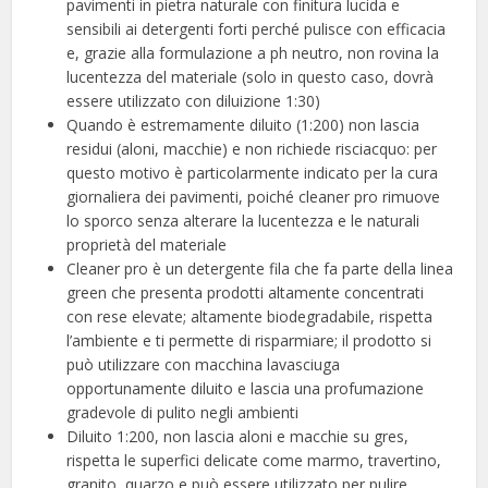
pavimenti in pietra naturale con finitura lucida e
sensibili ai detergenti forti perché pulisce con efficacia
e, grazie alla formulazione a ph neutro, non rovina la
lucentezza del materiale (solo in questo caso, dovrà
essere utilizzato con diluizione 1:30)
Quando è estremamente diluito (1:200) non lascia
residui (aloni, macchie) e non richiede risciacquo: per
questo motivo è particolarmente indicato per la cura
giornaliera dei pavimenti, poiché cleaner pro rimuove
lo sporco senza alterare la lucentezza e le naturali
proprietà del materiale
Cleaner pro è un detergente fila che fa parte della linea
green che presenta prodotti altamente concentrati
con rese elevate; altamente biodegradabile, rispetta
l’ambiente e ti permette di risparmiare; il prodotto si
può utilizzare con macchina lavasciuga
opportunamente diluito e lascia una profumazione
gradevole di pulito negli ambienti
Diluito 1:200, non lascia aloni e macchie su gres,
rispetta le superfici delicate come marmo, travertino,
granito, quarzo e può essere utilizzato per pulire