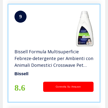
9
Bissell Formula Multisuperficie
Febreze-detergente per Ambienti con
Animali Domestici Crosswave Pet
PRO, Deter, Verde/Bianco
Bissell
8.6
Controlla Su Amazon