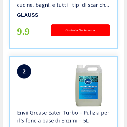
cucine, bagni, e tutti i tipi di scarichi.
Non aggressivo, non tossico. 20 dosi
GLAUSS
9.9
Controlla Su Amazon
2
Envii Grease Eater Turbo – Pulizia per
il Sifone a base di Enzimi – 5L