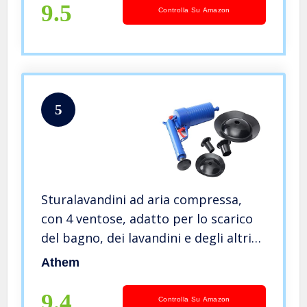
9.5
Controlla Su Amazon
5
Sturalavandini ad aria compressa,
con 4 ventose, adatto per lo scarico
del bagno, dei lavandini e degli altri
scarichi di casa, codice 5111, blue
Athem
9.4
Controlla Su Amazon