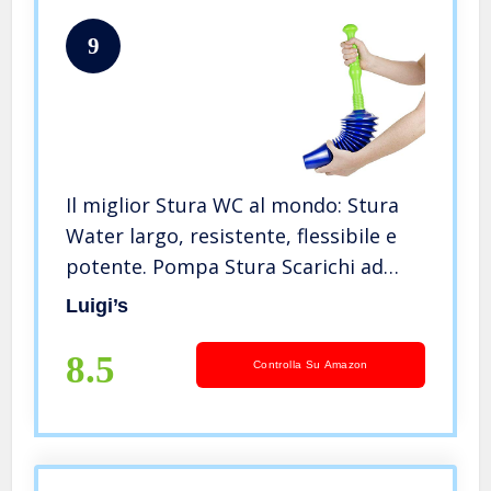
9
Il miglior Stura WC al mondo: Stura
Water largo, resistente, flessibile e
potente. Pompa Stura Scarichi ad
acqua e non aria. Stura Tubi di
Luigi’s
Scarico Professionale Realizzato Da
Luigi’s
8.5
Controlla Su Amazon