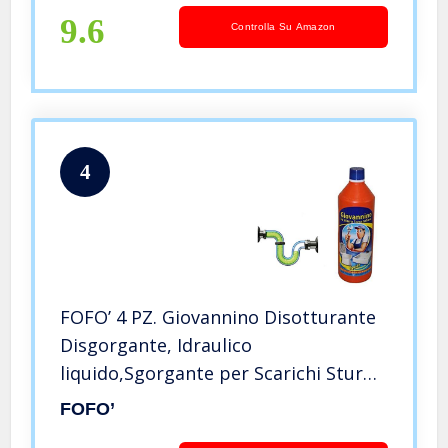
9.6
Controlla Su Amazon
4
FOFO’ 4 PZ. Giovannino Disotturante
Disgorgante, Idraulico
liquido,Sgorgante per Scarichi Sturo
WC Fogna Lavandino, Acido,
FOFO’
Confezione da 1 lt