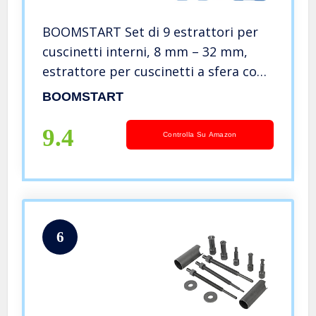
BOOMSTART Set di 9 estrattori per
cuscinetti interni, 8 mm – 32 mm,
estrattore per cuscinetti a sfera con
martello scorrevole
BOOMSTART
9.4
Controlla Su Amazon
6