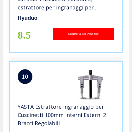
estrattore per ingranaggi per
cuscinetti, livello professionale di
Hyuduo
rimozione regolabile per riparazioni
auto(4in)
8.5
Controlla Su Amazon
10
YASTA Estrattore ingranaggio per
Cuscinetti 100mm Interni Esterni 2
Bracci Regolabili