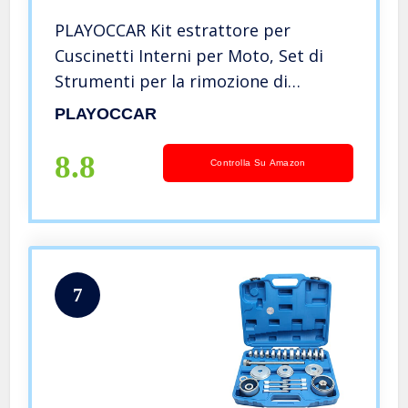
PLAYOCCAR Kit estrattore per
Cuscinetti Interni per Moto, Set di
Strumenti per la rimozione di
estrattori per Cuscinetti Interni con
PLAYOCCAR
Clip Aperte di 5 Dimensioni (9-23 mm)
8.8
Controlla Su Amazon
7