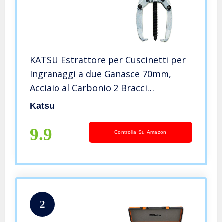
KATSU Estrattore per Cuscinetti per
Ingranaggi a due Ganasce 70mm,
Acciaio al Carbonio 2 Bracci
Strumento di Rimozione per
Katsu
Estrattore di Cuscinetti per
Ingranaggi per Auto Moto
9.9
Controlla Su Amazon
Riparazione
2