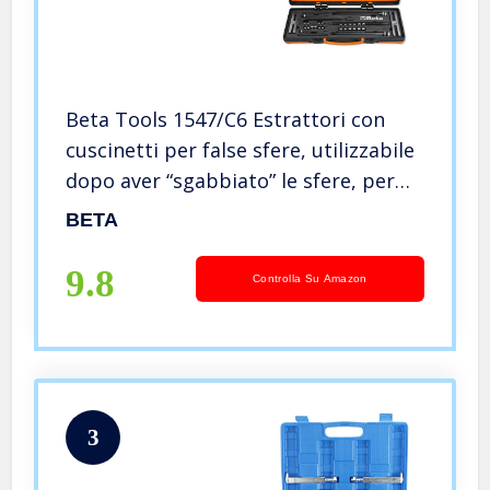
Beta Tools 1547/C6 Estrattori con
cuscinetti per false sfere, utilizzabile
dopo aver “sgabbiato” le sfere, per
un’ estrazione rapida e sicura,
BETA
015470006
9.8
Controlla Su Amazon
3