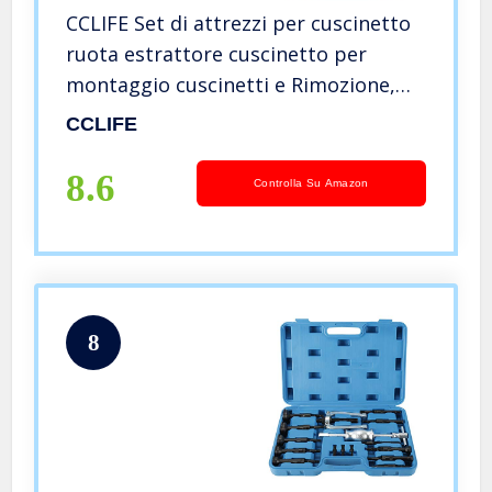
CCLIFE Set di attrezzi per cuscinetto
ruota estrattore cuscinetto per
montaggio cuscinetti e Rimozione,
estrattore per cuscinetti ruota
CCLIFE
8.6
Controlla Su Amazon
8