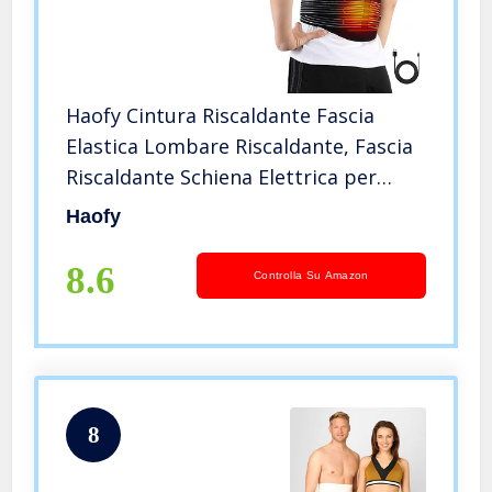
Haofy Cintura Riscaldante Fascia
Elastica Lombare Riscaldante, Fascia
Riscaldante Schiena Elettrica per
Donna e Uomo, Cintura di
Haofy
Riscaldamento Parte Bassa della
Schiena Terapia del Termoforo
8.6
Controlla Su Amazon
Elettric
8