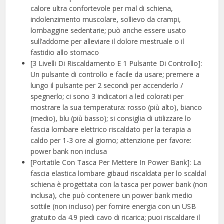
calore ultra confortevole per mal di schiena,
indolenzimento muscolare, sollievo da crampi,
lombaggine sedentarie; può anche essere usato
sull’addome per alleviare il dolore mestruale o il
fastidio allo stomaco
[3 Livelli Di Riscaldamento E 1 Pulsante Di Controllo]:
Un pulsante di controllo e facile da usare; premere a
lungo il pulsante per 2 secondi per accenderlo /
spegnerlo; ci sono 3 indicatori a led colorati per
mostrare la sua temperatura: rosso (più alto), bianco
(medio), blu (più basso); si consiglia di utilizzare lo
fascia lombare elettrico riscaldato per la terapia a
caldo per 1-3 ore al giorno; attenzione per favore:
power bank non inclusa
[Portatile Con Tasca Per Mettere In Power Bank]: La
fascia elastica lombare gibaud riscaldata per lo scaldal
schiena è progettata con la tasca per power bank (non
inclusa), che può contenere un power bank medio
sottile (non incluso) per fornire energia con un USB
gratuito da 4.9 piedi cavo di ricarica; puoi riscaldare il