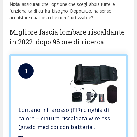
Nota:
assicurati che l’opzione che scegli abbia tutte le
funzionalità di cui hai bisogno. Dopotutto, ha senso
acquistare qualcosa che non è utilizzabile?
Migliore fascia lombare riscaldante
in 2022: dopo 96 ore di ricerca
1
Lontano infrarosso (FIR) cinghia di
calore – cintura riscaldata wireless
(grado medico) con batteria
(controllo della temperatura a 4 fasi)