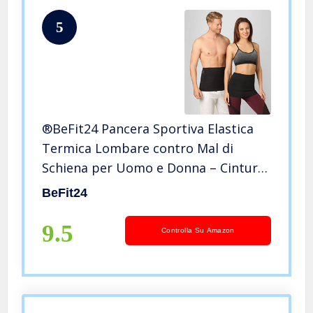
5
®BeFit24 Pancera Sportiva Elastica
Termica Lombare contro Mal di
Schiena per Uomo e Donna – Cintura
Riscaldante – Fascia Scalda
BeFit24
Addominale per Esercizi, Fitness,
Corsa, Camminata, Sci – [ Size 4 ]
9.5
Controlla Su Amazon