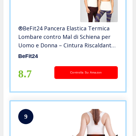
®BeFit24 Pancera Elastica Termica
Lombare contro Mal di Schiena per
Uomo e Donna – Cintura Riscaldante
– Fascia Scalda Addominale in Angora
BeFit24
e Lana Merino – [ Size 5 ]
8.7
Controlla Su Amazon
9