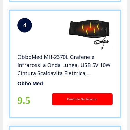
4
ObboMed MH-2370L Grafene e
Infrarossi a Onda Lunga, USB 5V 10W
Cintura Scaldavita Elettrica,
Riscaldamento Veloce, 16 Magneti,
Obbo Med
Lunghezza d’Onda 6-12μm (Spettro
Sanitario 4-14μm) – L : Vita 94-132 cm
9.5
Controlla Su Amazon