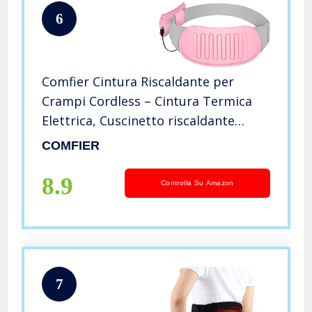
6
Comfier Cintura Riscaldante per
Crampi Cordless – Cintura Termica
Elettrica, Cuscinetto riscaldante
rapido con 3 livelli di calore, Fascia
COMFIER
Riscaldante Lavabile per Crampi
Mestruali
8.9
Controlla Su Amazon
7