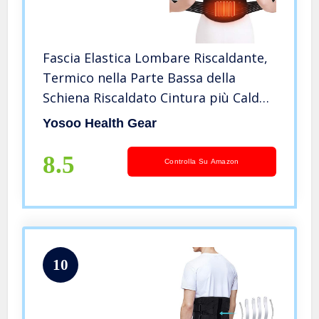
Fascia Elastica Lombare Riscaldante,
Termico nella Parte Bassa della
Schiena Riscaldato Cintura più Calda
Tensione Addominale Sollievo dal
Yosoo Health Gear
Dolore, Fascia Lombare Riscaldata
per Addome Caldo in Vita
8.5
Controlla Su Amazon
10