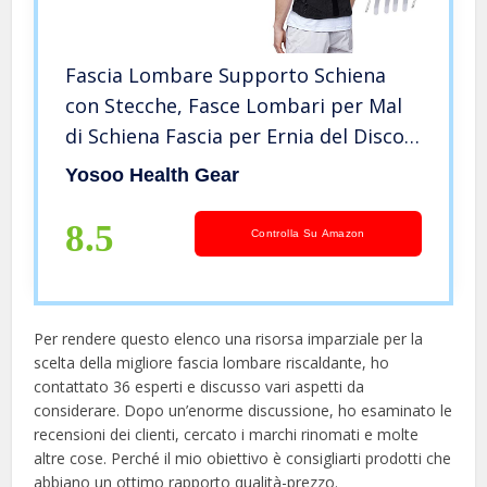
Fascia Lombare Supporto Schiena
con Stecche, Fasce Lombari per Mal
di Schiena Fascia per Ernia del Disco
con Strisce di Alluminio Curve e
Yosoo Health Gear
Pannelli in Mesh Traspiranti, per
Sollievo dal Dolore(L)
8.5
Controlla Su Amazon
Per rendere questo elenco una risorsa imparziale per la
scelta della migliore fascia lombare riscaldante, ​​ho
contattato 36 esperti e discusso vari aspetti da
considerare. Dopo un’enorme discussione, ho esaminato le
recensioni dei clienti, cercato i marchi rinomati e molte
altre cose. Perché il mio obiettivo è consigliarti prodotti che
abbiano un ottimo rapporto qualità-prezzo.