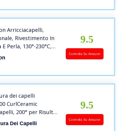
cconciature Regalo di
tino
n Arricciacapelli,
9.5
onale, Rivestimento In
 E Perla, 130°-230°C,
scaldamento Rapido 30
Controlla Su Amazon
on
to Freddo,
ento Automatico 60
51
ura dei capelli
9.5
00 CurlCeramic
apelli, 200° per Risultati
, 16 mm, Blanco, Nero
Controlla Su Amazon
ura Dei Capelli