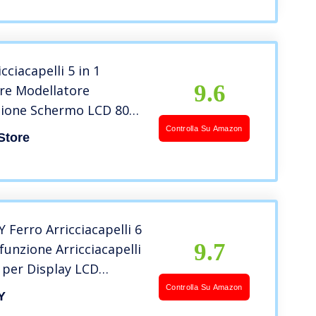
40-210°, Pro Spiral Curl
cciacapelli 5 in 1
9.6
re Modellatore
zione Schermo LCD 80°C
Temperatura Regolabile
Controlla Su Amazon
Store
con Ferri di Diverso
 ET-W301(Nero)
Ferro Arricciacapelli 6
9.7
ifunzione Arricciacapelli
 per Display LCD
℃ Temperatura
Controlla Su Amazon
Y
e Professionale Adatto