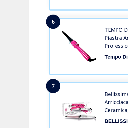
6
TEMPO DI
Piastra A
Profession
1
Tempo Di
7
Bellissim
Arricciac
Ceramica,
stretti e
BELLISS
150°C / 2