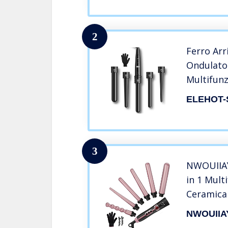
calore, 1
CI5319
2
Ferro Arri
Ondulato
Multifun
– 230°C 
ELEHOT-
Ceramica 
Diametro
3
NWOUIIAY 
in 1 Mult
Ceramica
60℃-220
NWOUIIA
Regolabil