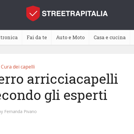
ttronica
Fai da te
Auto e Moto
Casa e cucina
Cura dei capelli
erro arricciacapelli
econdo gli esperti
by
Fernanda Pivano