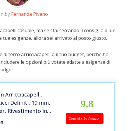
en by
Fernanda Pivano
acapelli casuale, ma se stai cercando il consiglio di un
e tue esigenze, allora sei arrivato al posto giusto.
di ferro arricciacapelli o il tuo budget, perché ho
includere le opzioni più votate adatte a esigenze di
budget.
 Arricciacapelli,
9.8
icci Definiti, 19 mm,
ver, Rivestimento in
 e Tormalina,
Controlla Su Amazon
on
co, Protezione dal