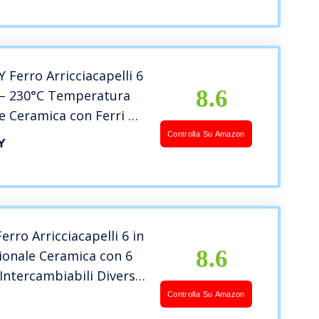
rmico, adatto a tutti i
Ferro Arricciacapelli 6
8.6
C – 230°C Temperatura
e Ceramica con Ferri di
Diametro Ondulatore
Controlla Su Amazon
Y
ore Multifunzione
LCD Cavo da 2.5 m
 San Valentino
rro Arricciacapelli 6 in
8.6
ionale Ceramica con 6
Intercambiabili Diversi
LED Temperatura
Controlla Su Amazon
e 80°C – 230°C