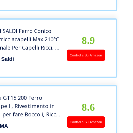
 SALDI Ferro Conico
8.9
rricciacapelli Max 210°C
ale Per Capelli Ricci, 0,
Controlla Su Amazon
 Saldi
a GT15 200 Ferro
8.6
apelli, Rivestimento in
 per fare Boccoli, Ricci
 definiti, Temperatura
Controlla Su Amazon
IMA
10°C, cono 18 / 25 mm,