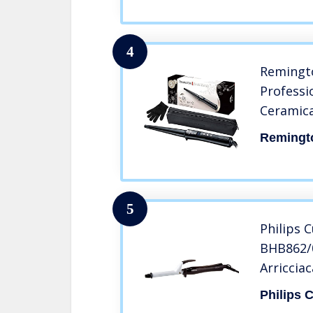
a Tutte A
San Valen
4
Remingto
Professi
Ceramica
Nero, Ri
Remingt
sec, Pun
Spegnim
min, CI9
5
Philips C
BHB862/
Arricciac
Efficaci
Philips C