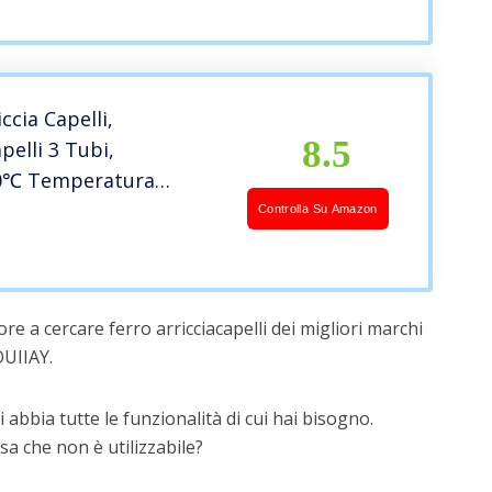
ccia Capelli,
8.5
pelli 3 Tubi,
0℃ Temperatura
, Ferro Arricciacapelli
Controlla Su Amazon
nale Ceramica,
pelli per Capelli
rti, riscaldamento
e a cercare ferro arricciacapelli dei migliori marchi
25mm)
UIIAY.
 abbia tutte le funzionalità di cui hai bisogno.
a che non è utilizzabile?