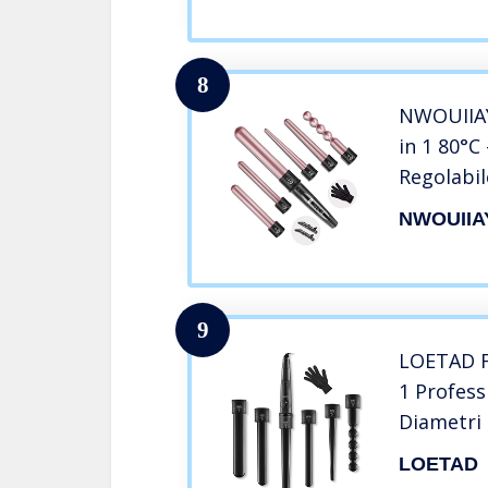
Guanto Te
capelli
8
NWOUIIAY 
in 1 80°
Regolabil
Diverso 
NWOUIIA
Modellat
Schermo 
Regalo di
9
LOETAD Fe
1 Profess
Diametri 
Schermo 
LOETAD
Regolabil