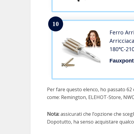
10
Ferro Arri
Arricciaca
180℃-21
regolabile
Fauxpont
Professio
Arricciaca
Lunghi/Co
Per fare questo elenco, ho passato 62 or
rapido (
come: Remington, ELEHOT-Store, NWO
Nota:
assicurati che l’opzione che scegli
Dopotutto, ha senso acquistare qualcos