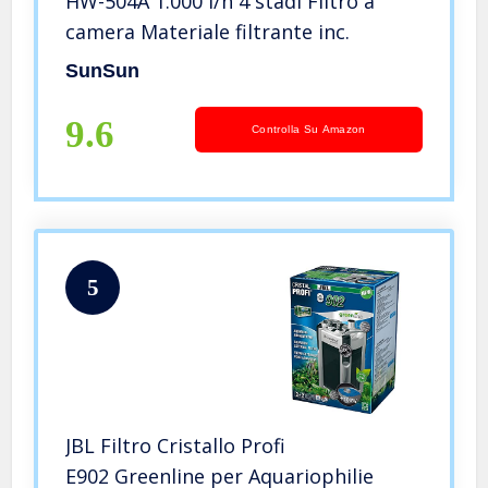
HW-504A 1.000 l/h 4 stadi Filtro a
camera Materiale filtrante inc.
SunSun
9.6
Controlla Su Amazon
5
JBL Filtro Cristallo Profi
E902 Greenline per Aquariophilie