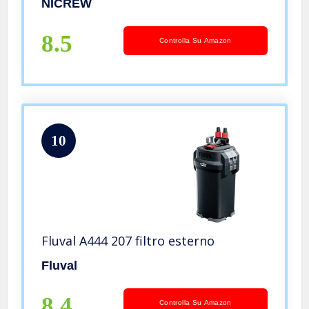
NICREW
400L/H, Adatta per Acquario Fino a
60L
8.5
Controlla Su Amazon
10
Fluval A444 207 filtro esterno
Fluval
8.4
Controlla Su Amazon