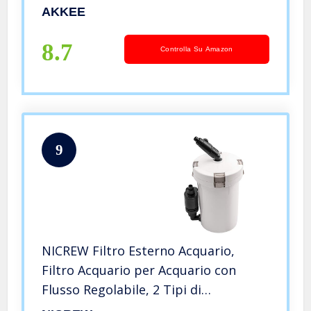
Esterno per Acquario, Adatto per
AKKEE
Acquario da 20L ~ 100L (4,2W)
8.7
Controlla Su Amazon
9
NICREW Filtro Esterno Acquario,
Filtro Acquario per Acquario con
Flusso Regolabile, 2 Tipi di
Filtrazione, Flusso Massimo di