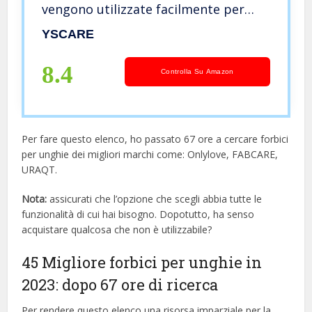
vengono utilizzate facilmente per
lame curve per uomini e donne
YSCARE
Unghie per cuticole e unghie dei
piedi spesse Forbici (Multi)
8.4
Controlla Su Amazon
Per fare questo elenco, ho passato 67 ore a cercare forbici
per unghie dei migliori marchi come: Onlylove, FABCARE,
URAQT.
Nota:
assicurati che l’opzione che scegli abbia tutte le
funzionalità di cui hai bisogno. Dopotutto, ha senso
acquistare qualcosa che non è utilizzabile?
45 Migliore forbici per unghie in
2023: dopo 67 ore di ricerca
Per rendere questo elenco una risorsa imparziale per la