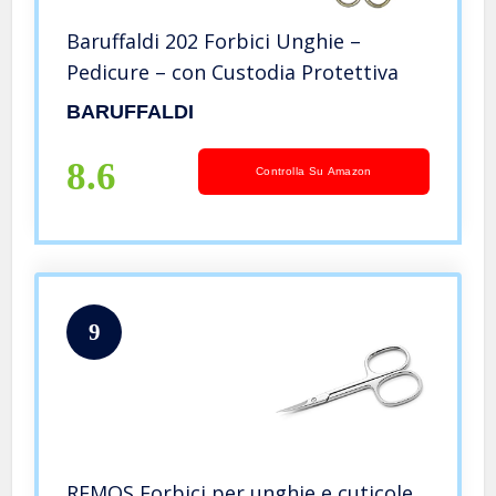
Baruffaldi 202 Forbici Unghie –
Pedicure – con Custodia Protettiva
BARUFFALDI
8.6
Controlla Su Amazon
9
REMOS Forbici per unghie e cuticole