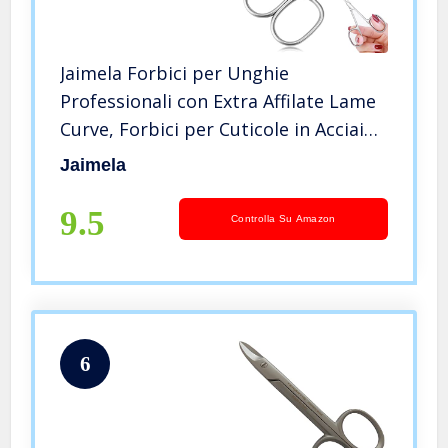
Jaimela Forbici per Unghie
Professionali con Extra Affilate Lame
Curve, Forbici per Cuticole in Acciaio
Inox, per Manicure e Pedicure
Jaimela
9.5
Controlla Su Amazon
6