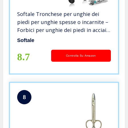
Softale Tronchese per unghie dei
piedi per unghie spesse o incarnite –
Forbici per unghie dei piedi in acciaio
inossidabile per impieghi gravosi con
Softale
impugnatura morbida e lima per
unghie
8.7
Controlla Su Amazon
8