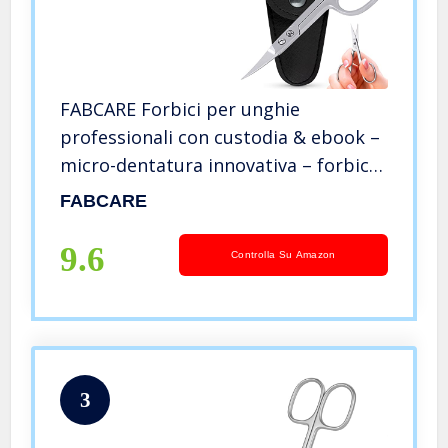
FABCARE Forbici per unghie
professionali con custodia & ebook –
micro-dentatura innovativa – forbici
per unghie extra affilate con lame
FABCARE
curve – adatto per le unghie di mani
e piedi
9.6
Controlla Su Amazon
3