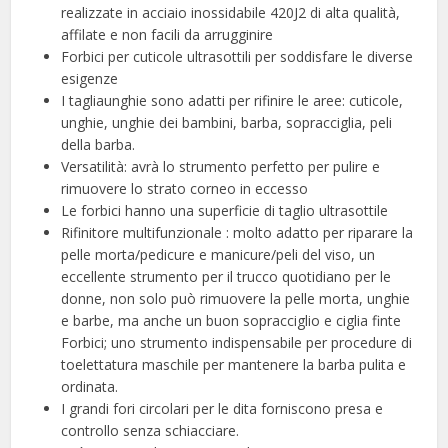
realizzate in acciaio inossidabile 420J2 di alta qualità,
affilate e non facili da arrugginire
Forbici per cuticole ultrasottili per soddisfare le diverse
esigenze
I tagliaunghie sono adatti per rifinire le aree: cuticole,
unghie, unghie dei bambini, barba, sopracciglia, peli
della barba.
Versatilità: avrà lo strumento perfetto per pulire e
rimuovere lo strato corneo in eccesso
Le forbici hanno una superficie di taglio ultrasottile
Rifinitore multifunzionale : molto adatto per riparare la
pelle morta/pedicure e manicure/peli del viso, un
eccellente strumento per il trucco quotidiano per le
donne, non solo può rimuovere la pelle morta, unghie
e barbe, ma anche un buon sopracciglio e ciglia finte
Forbici; uno strumento indispensabile per procedure di
toelettatura maschile per mantenere la barba pulita e
ordinata.
I grandi fori circolari per le dita forniscono presa e
controllo senza schiacciare.