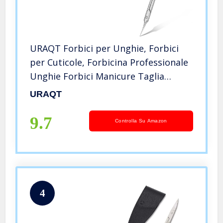
URAQT Forbici per Unghie, Forbici
per Cuticole, Forbicina Professionale
Unghie Forbici Manicure Taglia
Cuticole per Professionale e
URAQT
Domestico
9.7
Controlla Su Amazon
4