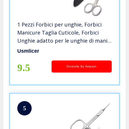
1 Pezzi Forbici per unghie, Forbici
Manicure Taglia Cuticole, Forbici
Unghie adatto per le unghie di mani
e piedi – Adatte anche per mancini
Usmlicer
9.5
Controlla Su Amazon
5