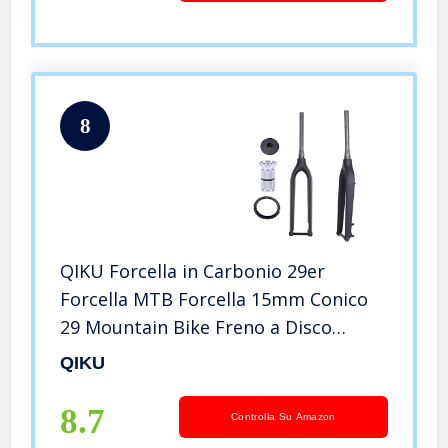
8
QIKU Forcella in Carbonio 29er
Forcella MTB Forcella 15mm Conico
29 Mountain Bike Freno a Disco
Carbon Fork UD Matte Bike Parts
QIKU
8.7
Controlla Su Amazon