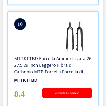
10
MTTKTTBD Forcella Ammortizzata 26
27.5 29 inch Leggero Fibra di
Carbonio MTB Forcella Forcella di
Sospensione Accessori Bicicletta
MTTKTTBD
8.4
Controlla Su Amazon