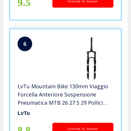
9.5
Controlla Su Amazon
6
LvTu Mountain Bike 130mm Viaggio
Forcella Anteriore Sospensione
Pneumatica MTB 26 27.5 29 Pollici
9mm QR Freno a Disco Tubo
LvTu
Diritto/Rastremato Controllo della
Spalla (HL) / Controllo della Linea (RL
8.8
Controlla Su Amazon