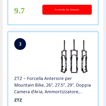
Estensione Freno a Disco QR 9mm
B,29
9.7
Controlla Su Amazon
3
ZTZ – Forcella Anteriore per
Mountain Bike, 26″, 27,5″, 29″, Doppia
Camera d’Aria, Ammortizzatore,
Forcella Anteriore, Black Inner Tube,
ZTZ
26 inch