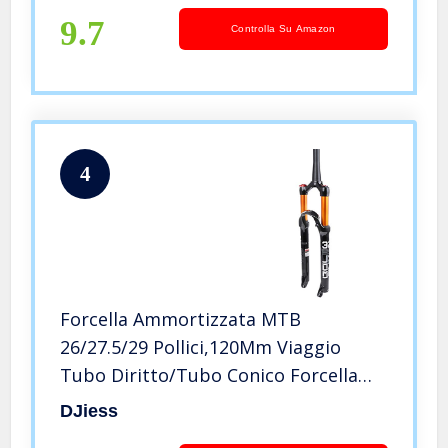
9.7
Controlla Su Amazon
4
Forcella Ammortizzata MTB
26/27.5/29 Pollici,120Mm Viaggio
Tubo Diritto/Tubo Conico Forcella
Pneumatica D, 29 inches
DJiess