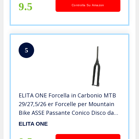
9.5
Controlla Su Amazon
5
ELITA ONE Forcella in Carbonio MTB
29/27,5/26 er Forcelle per Mountain
Bike ASSE Passante Conico Disco da
15 mm 160 mm / 180 mm
ELITA ONE