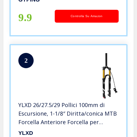
rapido,RL/Straight-29inch
9.9
Controlla Su Amazon
2
YLXD 26/27.5/29 Pollici 100mm di
Escursione, 1-1/8″ Diritta/conica MTB
Forcella Anteriore Forcella per
Mountain Bike Regolazione
YLXD