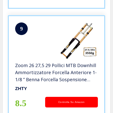
9
Zoom 26 27,5 29 Pollici MTB Downhill
Ammortizzatore Forcella Anteriore 1-
1/8 ” Benna Forcella Sospensione
Forcella Doppia Spalla Pressione Olio
ZHTY
680DH A-Pillar (Tipo PM) Freno a
Disco
8.5
Controlla Su Amazon