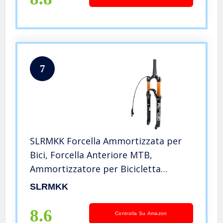
7
SLRMKK Forcella Ammortizzata per
Bici, Forcella Anteriore MTB,
Ammortizzatore per Bicicletta
26/27,5/29 Pollici Tubo Conico
SLRMKK
Telecomando Blocco Corsa 120 mm,
26 Pollici
8.6
Controlla Su Amazon