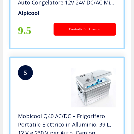
Auto Congelatore 12V 24V DC/AC Mini
Frigo per Viaggio, Picnic, Campeggio
Alpicool
Uso Esterno, da -20℃ a 20℃
9.5
Controlla Su Amazon
5
Mobicool Q40 AC/DC – Frigorifero
Portatile Elettrico in Alluminio, 39 L,
12 V e 230 V per Auto, Camion,