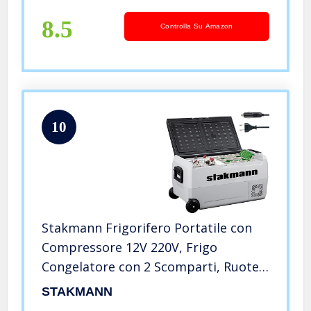
Ideale per Auto, Camper, Barca,
Viaggi, Picnic (60 Litri)
8.5
Controlla Su Amazon
10
Stakmann Frigorifero Portatile con
Compressore 12V 220V, Frigo
Congelatore con 2 Scomparti, Ruote
e Manici Laterali, AC-DC 12/24 V,
STAKMANN
Ideale per Auto, Camper, Barca,