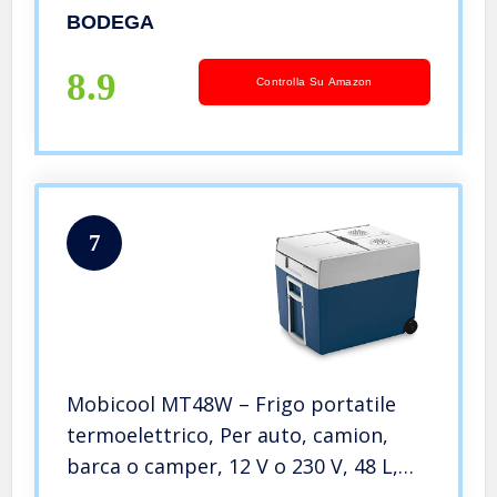
100/240V AC, Per Auto, Camion,
BODEGA
Camper, Barca E Presa Di Corrente
8.9
Controlla Su Amazon
7
Mobicool MT48W – Frigo portatile
termoelettrico, Per auto, camion,
barca o camper, 12 V o 230 V, 48 L,