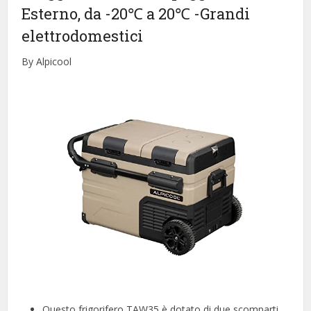
Esterno, da -20℃ a 20℃
-Grandi
elettrodomestici
By Alpicool
Questo frigorifero TAW35 è dotato di due scomparti