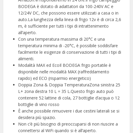
BODEGA è dotato di adattatori da 100-240V AC e
12/24V DC, che possono essere utilizzati a casa o in
auto.La lunghezza della linea di frigo 12v è di circa 2,6
m, è sufficiente per tutti i tipi di intrattenimento
all’aperto.
Con una temperatura massima di 20°C e una
temperatura minima di -20°C, è possibile soddisfare
facilmente le esigenze di conservazione di tutti i tipi di
alimenti.
Modalità MAX ed EcoIl BODEGA frigo portatile è
disponibile nelle modalità MAX (raffreddamento
rapido) ed ECO (risparmio energetico)
Doppia Zona & Doppia TemperaturaZona sinistra 25
L+ zona destra 10 L = 35 L.Questo frigo auto può
contenere 52 lattine di cola, 27 bottiglie d’acqua o 12
bottiglie di vino rosso
È anche possibile rimuovere i due cestini laterali se si
desidera più spazio.
Non c’è più bisogno di preoccuparsi di non riuscire a
connettersi al WiFi quando si è all’aperto.