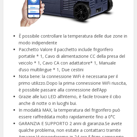
È possibile controllare la temperatura delle due zone in
modo indipendente
Pacchetto Valore Il pacchetto include frigorifero
portatile * 1, Cavo di alimentazione CC della presa del
veicolo * 1, Cavo CA con adattatore* 1, Manuale
d’uso multilingue * 1, Due cestini
Nota bene: la connessione WiFi è necessaria per il
primo utilizzo.Dopo la prima connessione WiFi riuscita,
è possibile passare alla connessione dell’App
Grazie alle luci LED all’interno, è facile trovare il cibo
anche di notte o in luoghi bui.
In modalità MAX, la temperatura del frigorifero può
essere raffreddata molto rapidamente fino a 0°C
GARANZIA E SUPPORTO 2 anni di garanzia.Se avete
qualche problema, non esitate a contattarci tramite
Amazon.Vi risponderemo in 24 ore.Il frigo campeggio