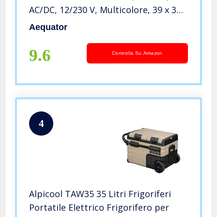
AC/DC, 12/230 V, Multicolore, 39 x 30
x 45.7 cm
Aequator
9.6
Controlla Su Amazon
4
Alpicool TAW35 35 Litri Frigoriferi
Portatile Elettrico Frigorifero per