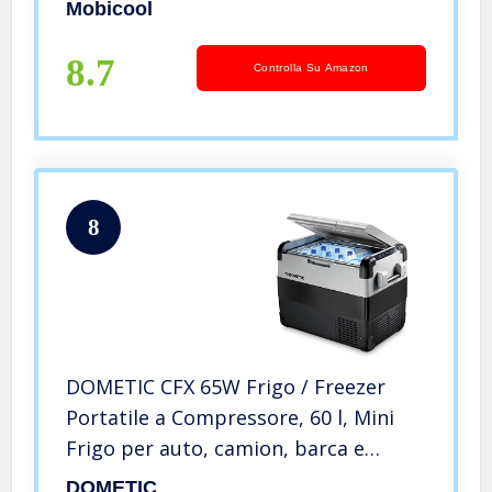
Blu metallizzato/Bianco, 53.2 x 40 x
Mobicool
45.2 cm
8.7
Controlla Su Amazon
8
DOMETIC CFX 65W Frigo / Freezer
Portatile a Compressore, 60 l, Mini
Frigo per auto, camion, barca e
camper, 12/24 V e 230 V,
DOMETIC