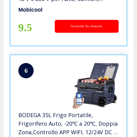
Barche, Camper e Prese,
Mobicool
Alloggiamento in Alluminio
9.5
Controlla Su Amazon
6
BODEGA 35L Frigo Portatile,
Frigorifero Auto, -20℃ a 20℃, Doppia
Zona,Controllo APP WIFI, 12/24V DC e