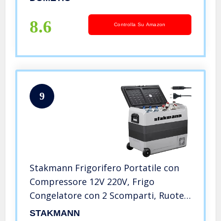
Raffreddamento a -22 °C, con
connessione USB
8.6
Controlla Su Amazon
9
Stakmann Frigorifero Portatile con
Compressore 12V 220V, Frigo
Congelatore con 2 Scomparti, Ruote
e Manici Laterali, AC-DC 12/24 V,
STAKMANN