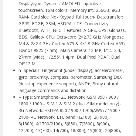
Displaytype: Dynamic AMOLED capacitive
touchscreen, 16M colors- Memory int.: 256GB, 8GB
RAM- Card slot: No- Keypad: full touch- Datatransfer:
GPRS, EDGE, GSM, HSDPA, LTE- Connectivity:
Bluetooth, Wi-Fi, NFC- Features: A-GPS, GPS, Glonass,
BDS, Galileo- CPU: Octa-core (2×2.73 GHz Mongoose
M4 & 2×2.4 GHz Cortex-A75 & 4×1.9 GHz Cortex-A55),
Exynos 9825 (7 nm)- Main Camera: 12 MP, f/1.5-2.4,
27mm (wide), 1/2.55′, 1.4µm, Dual Pixel PDAF, Dual
OIS12 M
h- Specials: Fingerprint (under display), accelerometer,
gyro, proximity, compass, barometer, Samsung DeX
(desktop experience support), ANT+, Bixby natural
language commands and dictation
– Type: Smartphone- 2G Network: GSM 850 / 900 /
1800 / 1900 – SIM 1 & SIM 2 (dual-SIM model only)-
3G Network: HSDPA 850 / 900 / 1700(AWS) / 1900 /
2100- 4G Network: LTE band 1(2100), 2(1900),
3(1800), 4(1700/2100), 5(850), 7(2600), 8(900),
12(700), 13(700), 14(700), 18(800), 19(800), 20(800),