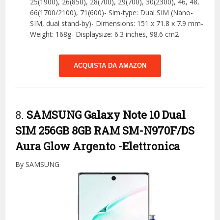
25(1900), 26(850), 28(700), 29(700), 30(2300), 46, 48,
66(1700/2100), 71(600)- Sim-type: Dual SIM (Nano-
SIM, dual stand-by)- Dimensions: 151 x 71.8 x 7.9 mm-
Weight: 168g- Displaysize: 6.3 inches, 98.6 cm2
ACQUISTA DA AMAZON
8.
SAMSUNG Galaxy Note 10 Dual
SIM 256GB 8GB RAM SM-N970F/DS
Aura Glow Argento
-Elettronica
By SAMSUNG