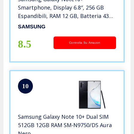
Smartphone, Display 6.8″, 256 GB
Espandibili, RAM 12 GB, Batteria 4300
mAh, 4G, Dual SIM, Android 9 Pie,
SAMSUNG
Aura Black [Versione Italiana] 2019
(Ricondizionato)
8.5
Controlla Su Amazon
10
Samsung Galaxy Note 10+ Dual SIM
512GB 12GB RAM SM-N9750/DS Aura
Nero