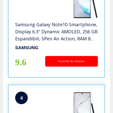
Samsung Galaxy Note10 Smartphone,
Display 6.3″ Dynamic AMOLED, 256 GB
Espandibili, SPen Air Action, RAM 8
GB, Batteria 3.500 mAh, 4G, Dual SIM,
SAMSUNG
Android 9 Pie, Nero (Aura Black)
9.6
Controlla Su Amazon
4