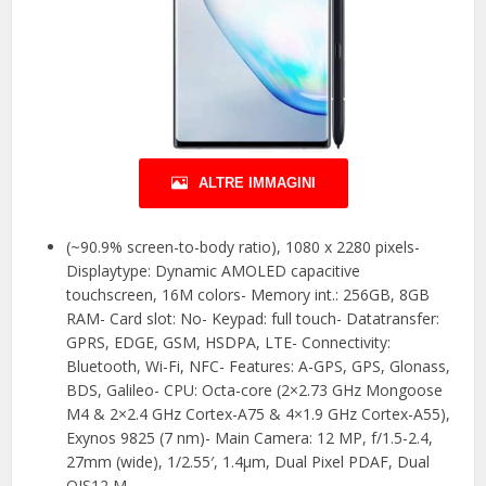
ALTRE IMMAGINI
(~90.9% screen-to-body ratio), 1080 x 2280 pixels-
Displaytype: Dynamic AMOLED capacitive
touchscreen, 16M colors- Memory int.: 256GB, 8GB
RAM- Card slot: No- Keypad: full touch- Datatransfer:
GPRS, EDGE, GSM, HSDPA, LTE- Connectivity:
Bluetooth, Wi-Fi, NFC- Features: A-GPS, GPS, Glonass,
BDS, Galileo- CPU: Octa-core (2×2.73 GHz Mongoose
M4 & 2×2.4 GHz Cortex-A75 & 4×1.9 GHz Cortex-A55),
Exynos 9825 (7 nm)- Main Camera: 12 MP, f/1.5-2.4,
27mm (wide), 1/2.55′, 1.4µm, Dual Pixel PDAF, Dual
OIS12 M