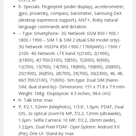
h- Specials: Fingerprint (under display), accelerometer,
gyro, proximity, compass, barometer, Samsung DeX
(desktop experience support), ANT+, Bixby natural
language commands and dictation
– Type: Smartphone- 2G Network: GSM 850 / 900 /
1800 / 1900 – SIM 1 & SIM 2 (dual-SIM model only)-
3G Network: HSDPA 850 / 900 / 1700(AWS) / 1900 /
2100- 4G Network: LTE band 1(2100), 2(1900),
3(1800), 4(1700/2100), 5(850), 7(2600), 8(900),
12(700), 13(700), 14(700), 18(800), 19(800), 20(800),
25(1900), 26(850), 28(700), 29(700), 30(2300), 46, 48,
66(1700/2100), 71(600)- Sim-type: Dual SIM (Nano-
SIM, dual stand-by)- Dimensions: 151 x 71.8 x 7.9 mm-
Weight: 168g- Displaysize: 6.3 inches, 98.6 cm2
h- Talk time: max
P, f/2.1, 52mm (telephoto), 1/3.6′, 1.0µm, PDAF, Dual
OIS, 2x optical zoom16 MP, f/2.2, 12mm (ultrawide),
1.0µm- Selfie Camera: 10 MP, f/2.2, 26mm (wide),
1.22µm, Dual Pixel PDAF- Oper.System: Android 9.0
(Pie); One UI- Stand-by: max