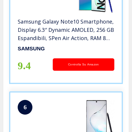
Samsung Galaxy Note10 Smartphone,
Display 6.3″ Dynamic AMOLED, 256 GB
Espandibili, SPen Air Action, RAM 8
GB, Batteria 3.500 mAh, 4G, Dual SIM,
SAMSUNG
Android 9 Pie, Aura Glow
9.4
Controlla Su Amazon
6