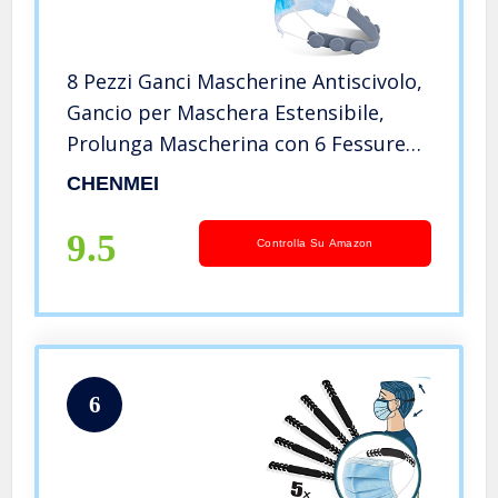
8 Pezzi Ganci Mascherine Antiscivolo,
Gancio per Maschera Estensibile,
Prolunga Mascherina con 6 Fessure
Regolabili, 2 Salvaorecchie per
CHENMEI
Mascherine di Ogni Colore, 4 Colori
9.5
Controlla Su Amazon
6