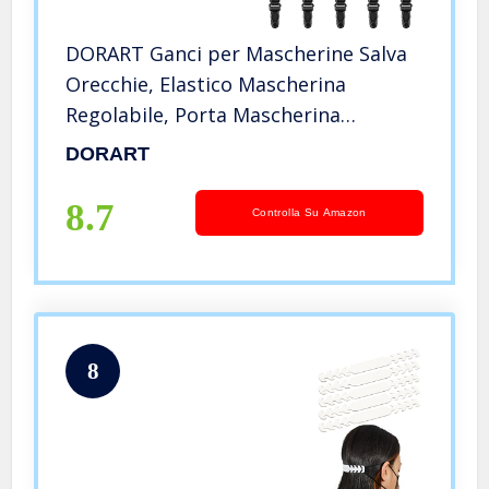
DORART Ganci per Mascherine Salva
Orecchie, Elastico Mascherina
Regolabile, Porta Mascherina
Antiscivolo per Alleviare il Dolore e
DORART
Protezione delle Orecchie (5 Pezzi)
8.7
Controlla Su Amazon
8