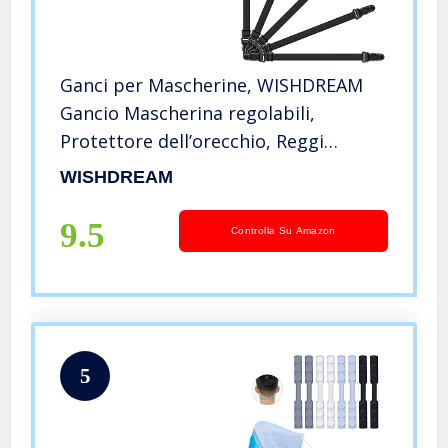
Ganci per Mascherine, WISHDREAM
Gancio Mascherina regolabili,
Protettore dell’orecchio, Reggi
Mascherina, Elastico per Mascherine
WISHDREAM
(Nero) (5)
9.5
Controlla Su Amazon
5