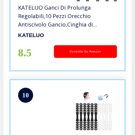
KATELUO Ganci Di Prolunga
Regolabili,10 Pezzi Orecchio
Antiscivolo Gancio,Cinghia di
Estensione,Antiscivolo Gancio, Fibbia
KATELUO
di Prolunga per Adulti, Bambini e
Anziani (Nero)
8.5
Controlla Su Amazon
10