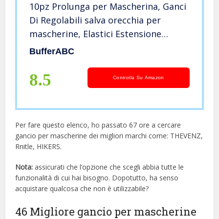
10pz Prolunga per Mascherina, Ganci
Di Regolabili salva orecchia per
mascherine, Elastici Estensione
Elastico Orecchie Mascherina In
BufferABC
Silicone Gancio per Adulti Bambini e
Anziani
8.5
Controlla Su Amazon
Per fare questo elenco, ho passato 67 ore a cercare
gancio per mascherine dei migliori marchi come: THEVENZ,
Rnitle, HIKERS.
Nota:
assicurati che l’opzione che scegli abbia tutte le
funzionalità di cui hai bisogno. Dopotutto, ha senso
acquistare qualcosa che non è utilizzabile?
46 Migliore gancio per mascherine