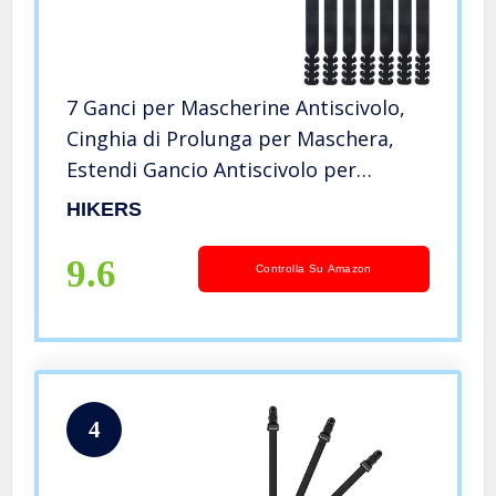
7 Ganci per Mascherine Antiscivolo,
Cinghia di Prolunga per Maschera,
Estendi Gancio Antiscivolo per
Mascherina Fascetta di Estensione
HIKERS
per Elastici delle Mascherine
9.6
Controlla Su Amazon
4