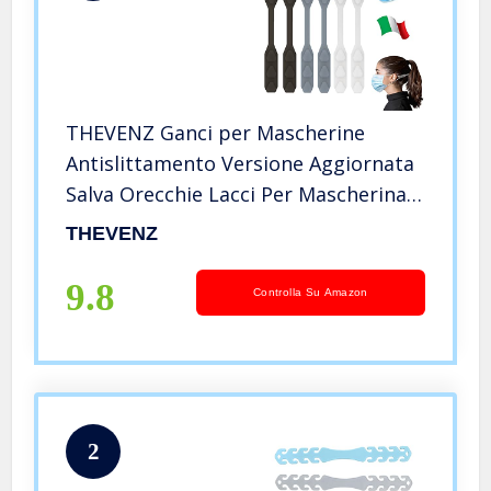
THEVENZ Ganci per Mascherine
Antislittamento Versione Aggiornata
Salva Orecchie Lacci Per Mascherina
Fascette Per Mascherine Cinghia
THEVENZ
Prolunga Mascherine Protezione
Orecchie Adulti Bambini
9.8
Controlla Su Amazon
2