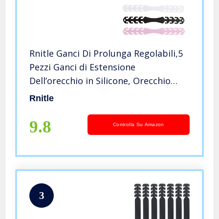
Rnitle Ganci Di Prolunga Regolabili,5
Pezzi Ganci di Estensione
Dell’orecchio in Silicone, Orecchio
Antiscivolo Gancio,per Uomo Donna E
Rnitle
Bambini (Multicolore)
9.8
Controlla Su Amazon
3