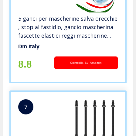
5 ganci per mascherine salva orecchie
, stop al fastidio, gancio mascherina
fascette elastici reggi mascherine
dietro la testa in silicone adatto
Dm Italy
mascherine chirurgiche mascherine
ffp2 ogni tipo
8.8
Controlla Su Amazon
7