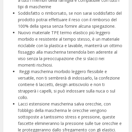
a tutti i membri della famiglia e compatibile con tutti i
tipi di mascherine
Soddisfatto o rimborsato, se non sarai soddisfatto del
prodotto potrai effettuare il reso con il rimborso del
100% della spesa senza fornire alcuna spiegazione.
Nuovo materiale TPE termo elastico più leggero
morbido e resistente al tempo stesso, è un materiale
riciclabile con la plastica e lavabile, manterrà un ottimo
fissaggio alla mascherina tenendola ben aderente al
viso senza la preoccupazione che si slacci nei
momenti rischiosi.
️ Reggi mascherina morbido leggero flessibile e
versatile, non ti sembrerà di indossarlo, la confezione
contiene 6 laccetti, design antiscivolo e non ti
strapperà i capelli, si può indossare sulla nuca o sul
collo.
Lacci estensione mascherina salva orecchie, con
l’obbligo della mascherina le orecchie vengono
sottoposte a tantissimo stress e pressione, queste
fascette elimineranno la pressione sulle tue orecchie e
le proteggeranno dallo sfregamento con gli elastici.