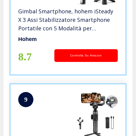
Gimbal Smartphone, hohem iSteady
X 3 Assi Stabilizzatore Smartphone
Portatile con 5 Modalità per
Vlog/YouTuber, Stabilizzatore
Hohem
Pieghevole, Carico 280 g per iPhone
14/Samsung/Huawei/Android
8.7
Controlla Su Amazon
Smartphone
9