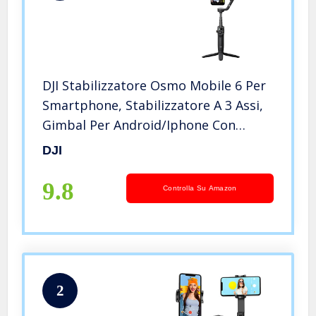
DJI Stabilizzatore Osmo Mobile 6 Per
Smartphone, Stabilizzatore A 3 Assi,
Gimbal Per Android/Iphone Con
Shotguides, Stabilizzatore Per
DJI
Vlogging, Youtube Tiktok
9.8
Controlla Su Amazon
2