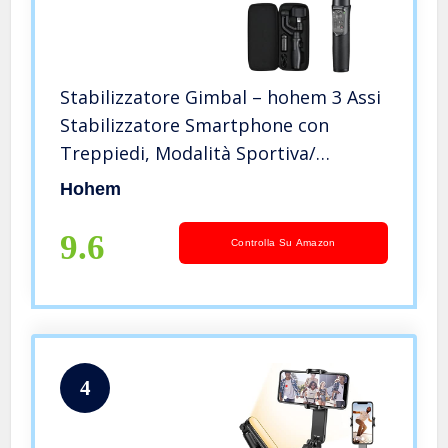
Stabilizzatore Gimbal – hohem 3 Assi
Stabilizzatore Smartphone con
Treppiedi, Modalità Sportiva/
600°Autorotazione, Caricamento
Hohem
280g/13H Batteria per iOS&Android
Smartphone, iPhone 14
9.6
Controlla Su Amazon
/Samsung/Huawei
4