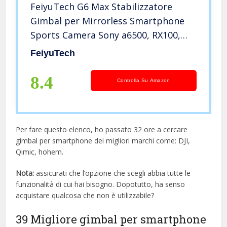
FeiyuTech G6 Max Stabilizzatore
Gimbal per Mirrorless Smartphone
Sports Camera Sony a6500, RX100,
Gopro 9 8 7 6 5, Smartphone iPhone
FeiyuTech
11 Pro Max Huawei P30 P20+
Samsung s10+,1.2Kg Payload, Splash
8.4
Controlla Su Amazon
Proof
Per fare questo elenco, ho passato 32 ore a cercare
gimbal per smartphone dei migliori marchi come: DJI,
Qimic, hohem.
Nota:
assicurati che l’opzione che scegli abbia tutte le
funzionalità di cui hai bisogno. Dopotutto, ha senso
acquistare qualcosa che non è utilizzabile?
39 Migliore gimbal per smartphone