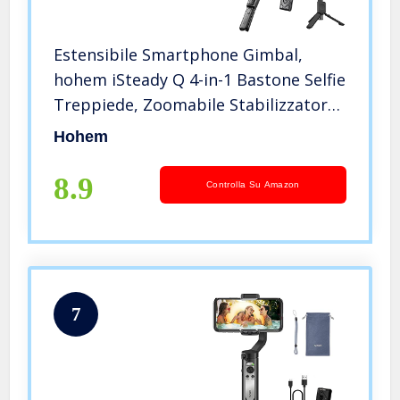
Estensibile Smartphone Gimbal,
hohem iSteady Q 4-in-1 Bastone Selfie
Treppiede, Zoomabile Stabilizzatore,
Telecomando Bluetooth Staccabile,
Hohem
360° Face Tracking, Compatibile con
iPhone 14/iOS/Android
8.9
Controlla Su Amazon
7