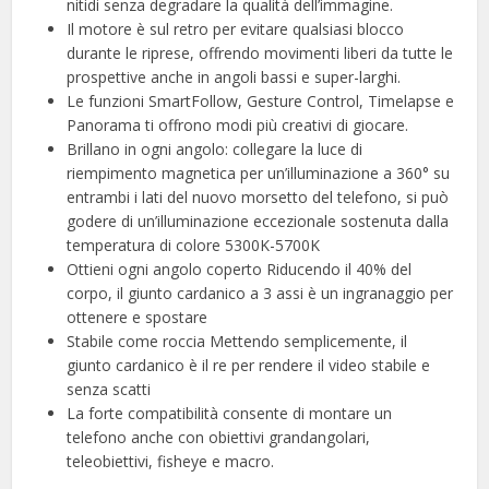
nitidi senza degradare la qualità dell’immagine.
Il motore è sul retro per evitare qualsiasi blocco
durante le riprese, offrendo movimenti liberi da tutte le
prospettive anche in angoli bassi e super-larghi.
Le funzioni SmartFollow, Gesture Control, Timelapse e
Panorama ti offrono modi più creativi di giocare.
Brillano in ogni angolo: collegare la luce di
riempimento magnetica per un’illuminazione a 360° su
entrambi i lati del nuovo morsetto del telefono, si può
godere di un’illuminazione eccezionale sostenuta dalla
temperatura di colore 5300K-5700K
Ottieni ogni angolo coperto Riducendo il 40% del
corpo, il giunto cardanico a 3 assi è un ingranaggio per
ottenere e spostare
Stabile come roccia Mettendo semplicemente, il
giunto cardanico è il re per rendere il video stabile e
senza scatti
La forte compatibilità consente di montare un
telefono anche con obiettivi grandangolari,
teleobiettivi, fisheye e macro.