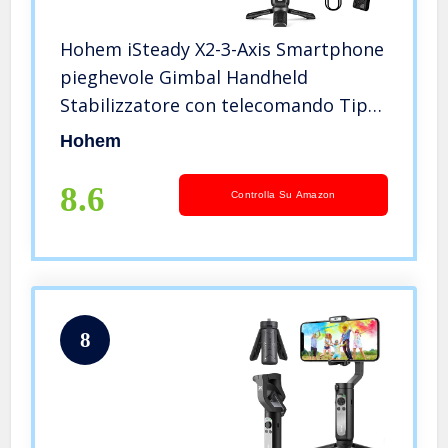
Hohem iSteady X2-3-Axis Smartphone
pieghevole Gimbal Handheld
Stabilizzatore con telecomando Tipo
C Ricarica inversa compatibile con
Hohem
iPhone 12 11 Pro Max Samsung S20
per Vlog YouTube Live Video Record
8.6
Controlla Su Amazon
8