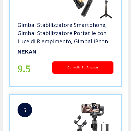
Gimbal Stabilizzatore Smartphone,
Gimbal Stabilizzatore Portatile con
Luce di Riempimento, Gimbal iPhone
con Telecomando, Gimbal Selfie Stick
NEKAN
Portatile per Video Vlog, Compatibile
con Android/IOS
9.5
Controlla Su Amazon
5