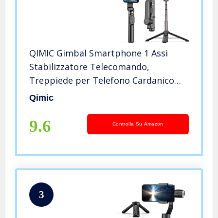
QIMIC Gimbal Smartphone 1 Assi
Stabilizzatore Telecomando,
Treppiede per Telefono Cardanico
con Bilanciamento Automatico
Qimic
Rapido, Batterie 920 mAh,
Compatibile con Android e iPhone
9.6
Controlla Su Amazon
3