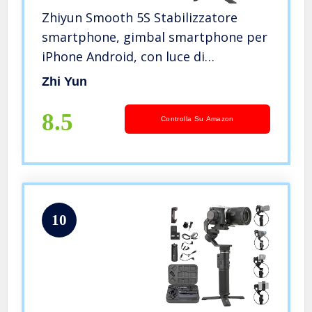
Zhiyun Smooth 5S Stabilizzatore
smartphone, gimbal smartphone per
iPhone Android, con luce di
riempimento integrata, Smart
Zhi Yun
Follow, controllo intuitivo del
pannello, per Vlog Video Live Stream
8.5
Controlla Su Amazon
INS
10