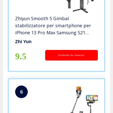
Zhiyun Smooth 5 Gimbal
stabilizzatore per smartphone per
iPhone 13 Pro Max Samsung S21
S20+,con controllo dei gesti di
Zhi Yun
tracciamento intelligente e zoom
Stabilizzatore pieghevole per
9.5
Controlla Su Amazon
telefono cellulare
6