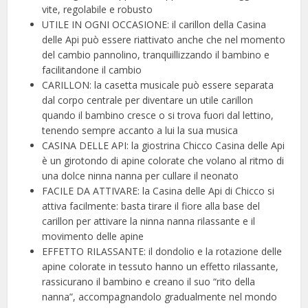
vite, regolabile e robusto
UTILE IN OGNI OCCASIONE: il carillon della Casina
delle Api può essere riattivato anche che nel momento
del cambio pannolino, tranquillizzando il bambino e
facilitandone il cambio
CARILLON: la casetta musicale può essere separata
dal corpo centrale per diventare un utile carillon
quando il bambino cresce o si trova fuori dal lettino,
tenendo sempre accanto a lui la sua musica
CASINA DELLE API: la giostrina Chicco Casina delle Api
è un girotondo di apine colorate che volano al ritmo di
una dolce ninna nanna per cullare il neonato
FACILE DA ATTIVARE: la Casina delle Api di Chicco si
attiva facilmente: basta tirare il fiore alla base del
carillon per attivare la ninna nanna rilassante e il
movimento delle apine
EFFETTO RILASSANTE: il dondolio e la rotazione delle
apine colorate in tessuto hanno un effetto rilassante,
rassicurano il bambino e creano il suo “rito della
nanna”, accompagnandolo gradualmente nel mondo