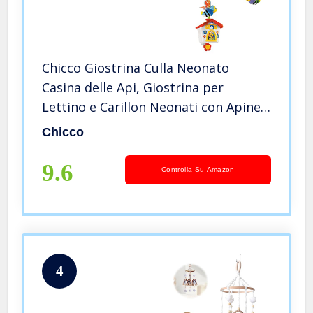
Chicco Giostrina Culla Neonato
Casina delle Api, Giostrina per
Lettino e Carillon Neonati con Apine
Colorate e Musica Rilassante,
Chicco
Supporto Regolabile per Culla e
Lettino, Giochi Neonato 0+ Mesi
9.6
Controlla Su Amazon
4