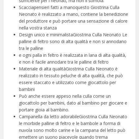
sufficiente per i neonati, ma non li stimola.
Scacciapensieri fatti a manoquesto Giostrina Culla
Neonato è realizzato a mano, contiene la benedizione
del produttore e può portare una sensazione di calore
nella vostra stanza
Design unico e minimalistaGiostrina Culla Neonato Le
palline di feltro sono di alta qualità e non si annodano
tra le palline
e ogni palla in feltro è realizzata in lana di alta qualità,
e non è facile annodare tra le palline di feltro
Materiale di alta qualitàGiostrina Culla Neonato è
realizzato in tessuto peluche di alta qualità, che può
essere staccato e utilizzato come giocattolo per
bambini
Può anche essere appeso nella culla come un
giocattolo per bambini, dato al bambino per giocare e
portare gioia al bambino.
Campanella da letto adorabileGiostrina Culla Neonato
le morbide palline di feltro e le bambole a forma di
nuvola sono molto carine e la campana del letto può
emettere un suono piacevole quando trema