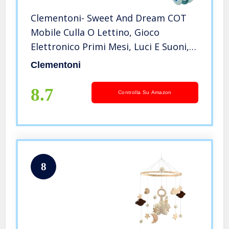
Clementoni- Sweet And Dream COT
Mobile Culla O Lettino, Gioco
Elettronico Primi Mesi, Luci E Suoni,
Giostrina Neonato, Multicolore,
Clementoni
17710
8.7
Controlla Su Amazon
8