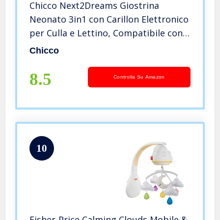
Chicco Next2Dreams Giostrina
Neonato 3in1 con Carillon Elettronico
per Culla e Lettino, Compatibile con
Culla Chicco Next2Me, con Effetti
Chicco
Sonori, Proiettore di Luce Soffusa,
Musica – 0+ Mesi, Rosa
8.5
Controlla Su Amazon
10
Fisher-Price Calming Clouds Mobile &