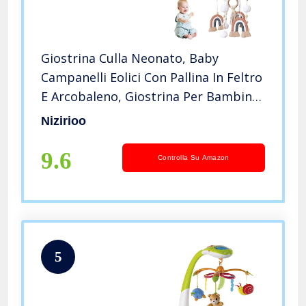
Giostrina Culla Neonato, Baby
Campanelli Eolici Con Pallina In Feltro
E Arcobaleno, Giostrina Per Bambini
Fatta A Mano Appendere Al
Nizirioo
Fasciatoio, Lettino Del Bebè, Mobile
Per Culla Decorazione (Bianco)
9.6
Controlla Su Amazon
5