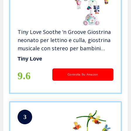
Tiny Love Soothe ‘n Groove Giostrina
neonato per lettino e culla, giostrina
musicale con stereo per bambini
portatile, carillon fino a 40 minuti di
Tiny Love
musica, Tiny Princess, colore rosa
9.6
Controlla Su Amazon
3