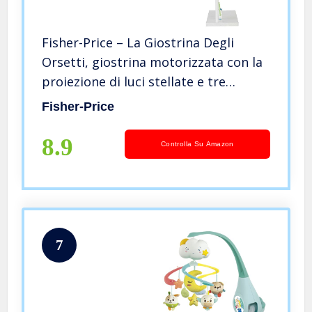
Fisher-Price – La Giostrina Degli
Orsetti, giostrina motorizzata con la
proiezione di luci stellate e tre
modalità sonore calmanti, segue le
Fisher-Price
fasi di crescita del bambino, per
bimbi da 0+ mesi
8.9
Controlla Su Amazon
7