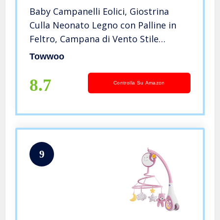
Baby Campanelli Eolici, Giostrina
Culla Neonato Legno con Palline in
Feltro, Campana di Vento Stile
Nordico, Carillon del Vento per
Towwoo
Bambino, Cameretta Giocattoli da
Appendere per Bambini
8.7
Controlla Su Amazon
9