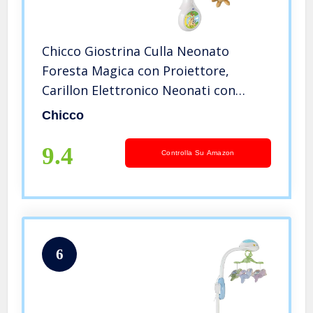
Chicco Giostrina Culla Neonato
Foresta Magica con Proiettore,
Carillon Elettronico Neonati con
Musica Rilassante e Proiettore Luci
Chicco
per Culla e Lettino, con 3 Peluche
Removibili, Giochi Neonato 0+ Mesi
9.4
Controlla Su Amazon
6