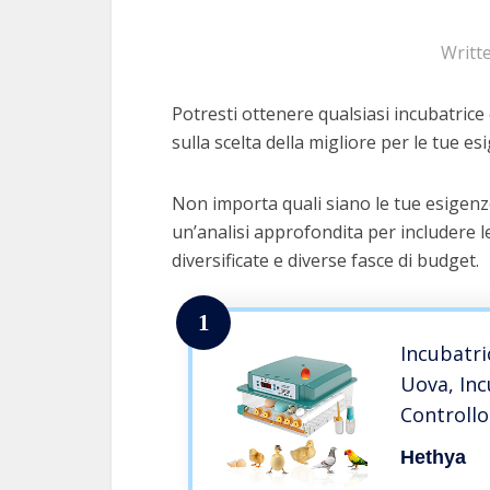
Writt
Potresti ottenere qualsiasi incubatrice 
sulla scelta della migliore per le tue es
Non importa quali siano le tue esigenze
un’analisi approfondita per includere le
diversificate e diverse fasce di budget.
1
Incubatri
Uova, Inc
Controll
Incubatri
Hethya
Uova per