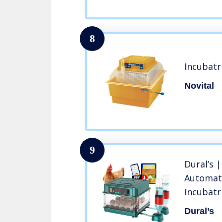
8
Incubatr
Novital
9
Dural’s |
Automati
Incubatr
Rotazion
Dural’s
Uova | I