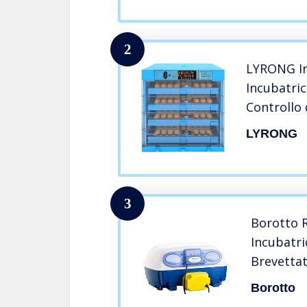
Hatcher 
2
LYRONG In
Incubatri
Controllo
Rotazione
LYRONG
di Pollo d
cova/Anat
Eggs_Dual
3
Borotto 
Incubatri
Brevettat
Automati
Borotto
Uova Picc