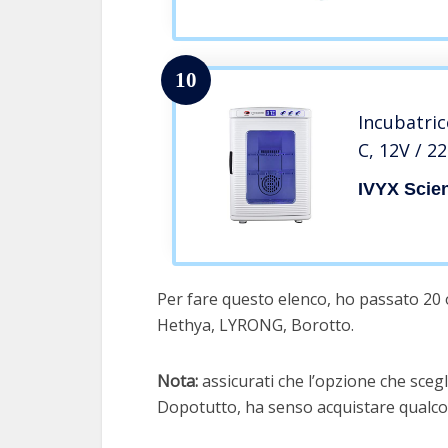
CE + EB
10
Incubatric
C, 12V / 2
IVYX Scien
Per fare questo elenco, ho passato 20 o
Hethya, LYRONG, Borotto.
Nota:
assicurati che l’opzione che scegli
Dopotutto, ha senso acquistare qualcos