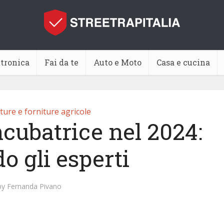
ttronica
Fai da te
Auto e Moto
Casa e cucina
ture e forniture agricole
ncubatrice nel 2024:
o gli esperti
by
Fernanda Pivano