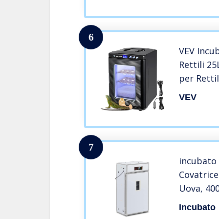
6
VEV Incu
Rettili 2
per Rettil
Esposito
VEV
Scientific
Incubatri
Automati
7
incubato 
Covatrice
Uova, 400
Metallo, P
Incubato