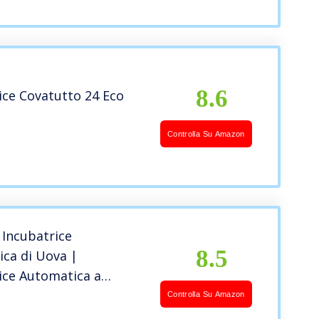
8.6
ice Covatutto 24 Eco
Controlla Su Amazon
 Incubatrice
8.5
ca di Uova |
ice Automatica a
e e Temperatura delle
Controlla Su Amazon
ncubatrice approvata