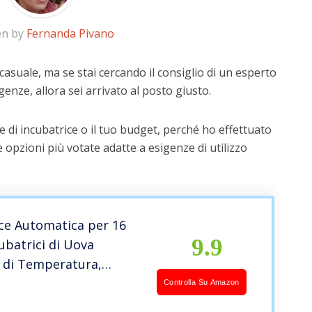
en by
Fernanda Pivano
casuale, ma se stai cercando il consiglio di un esperto
igenze, allora sei arrivato al posto giusto.
 di incubatrice o il tuo budget, perché ho effettuato
 opzioni più votate adatte a esigenze di utilizzo
ce Automatica per 16
9.9
ubatrici di Uova
o di Temperatura,
ce Digitale per Uova 16
Controlla Su Amazon
 Uso Domestico