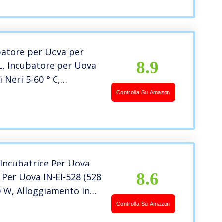
batore per Uova per
8.9
5L, Incubatore per Uova
i Neri 5-60 ° C,
re per Riscaldamento,
Controlla Su Amazon
o per Piccoli Rettil,
ce per Uova
ca
Incubatrice Per Uova
8.6
 Per Uova IN-EI-528 (528
 W, Alloggiamento in
lastica)
Controlla Su Amazon