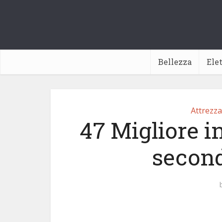
Bellezza
Ele
Attrezza
47 Migliore i
second