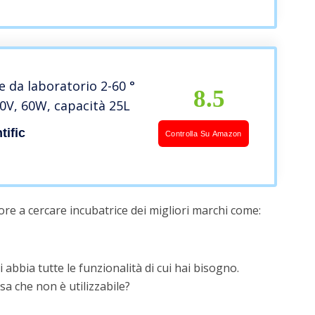
OOK in ITALIANO
e da laboratorio 2-60 °
8.5
20V, 60W, capacità 25L
tific
Controlla Su Amazon
re a cercare incubatrice dei migliori marchi come:
 abbia tutte le funzionalità di cui hai bisogno.
a che non è utilizzabile?