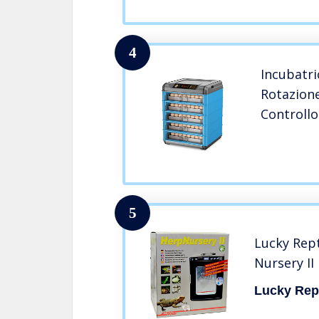
4
Incubatri
Rotazion
Controllo
Temperat
Uova di G
Digitale 
5
Lucky Rep
Nursery II
Lucky Rept