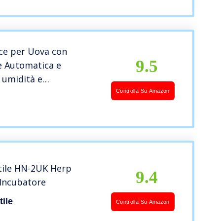
ce per Uova con
9.5
e Automatica e
 umidità e
ura Incubatrice per
Controlla Su Amazon
allina Anatra e Quaglia
per Uova
tile HN-2UK Herp
9.4
 Incubatore
ile
Controlla Su Amazon