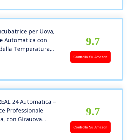
Automatico
cubatrice per Uova,
9.7
ce Automatica con
 della Temperatura,
 Automatica, per Uova
Controlla Su Amazon
a
ra/Oca/quaglia,256
 Power
REAL 24 Automatica –
9.7
ce Professionale
a, con Girauova
co – per 24 Uova o 96
Controlla Su Amazon
ole