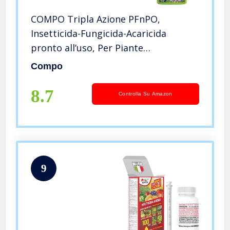
COMPO Tripla Azione PFnPO,
Insetticida-Fungicida-Acaricida
pronto all’uso, Per Piante
Ornamentali e da Fiore di tipo
Compo
arbustivo ed erbaceo, 750 ml
8.7
Controlla Su Amazon
9