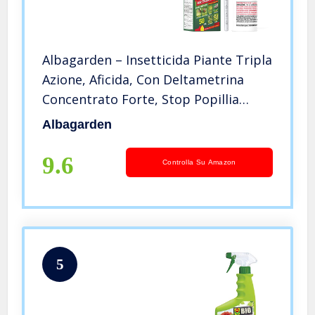
Albagarden – Insetticida Piante Tripla
Azione, Aficida, Con Deltametrina
Concentrato Forte, Stop Popillia
Japonica Cocciniglia Insetti Afidi
Albagarden
Cimici Piralide, Effetto Veleno
Repellente X 50 ml
9.6
Controlla Su Amazon
5