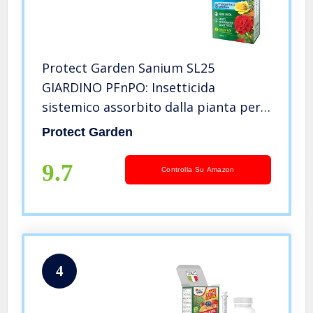
Protect Garden Sanium SL25
GIARDINO PFnPO: Insetticida
sistemico assorbito dalla pianta per
eliminare afidi e cocciniglia, 100ml
Protect Garden
9.7
Controlla Su Amazon
4