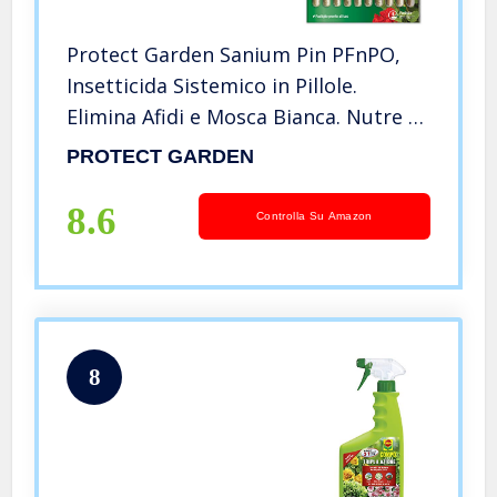
Protect Garden Sanium Pin PFnPO,
Insetticida Sistemico in Pillole.
Elimina Afidi e Mosca Bianca. Nutre e
Protegge Grazie alla Formulazione
PROTECT GARDEN
Ricca di Concime NutriONE. Protegge
Tutta La Stagione. 20 pin
8.6
Controlla Su Amazon
8