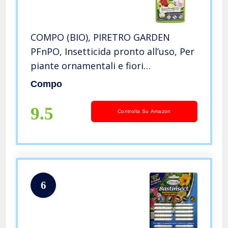
COMPO (BIO), PIRETRO GARDEN
PFnPO, Insetticida pronto all’uso, Per
piante ornamentali e fiori
d’appartamento, da giardino e da
Compo
balcone, Consentito in agricoltura
biologica, 750 ml
9.5
Controlla Su Amazon
6