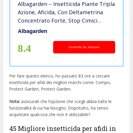
Albagarden – Insetticida Piante Tripla
Azione, Aficida, Con Deltametrina
Concentrato Forte, Stop Cimici
Popillia Japonica Cocciniglia Insetti
Albagarden
Afidi Piralide, Effetto Veleno
Repellente X 250 ml
8.4
Controlla Su Amazon
Per fare questo elenco, ho passato 83 ore a cercare
insetticida per afidi dei migliori marchi come: Compo,
Protect Garden, Protect Garden.
Nota:
assicurati che l’opzione che scegli abbia tutte le
funzionalità di cui hai bisogno. Dopotutto, ha senso
acquistare qualcosa che non è utilizzabile?
45 Migliore insetticida per afidi in