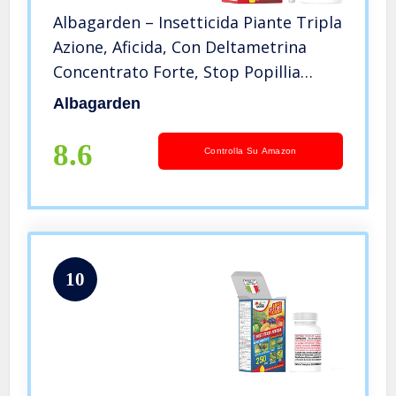
Albagarden – Insetticida Piante Tripla
Azione, Aficida, Con Deltametrina
Concentrato Forte, Stop Popillia
Japonica Cocciniglia Insetti Afidi
Albagarden
Cimici Piralide, Effetto Veleno
Repellente X 100 ml
8.6
Controlla Su Amazon
10