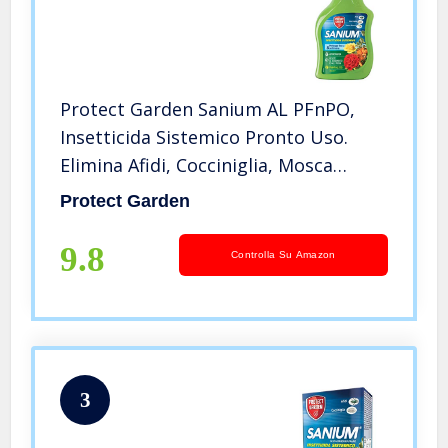
Protect Garden Sanium AL PFnPO,
Insetticida Sistemico Pronto Uso.
Elimina Afidi, Cocciniglia, Mosca
Bianca. Rapida Azione Abbattente.
Protect Garden
Fino a 8 Settimane di Protezione
800ml
9.8
Controlla Su Amazon
3