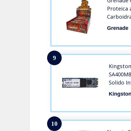
Grenade C
Proteica 
Carboidra
Nutter
Grenade
9
Kingston
SA400M8/
Solido I
Kingsto
10