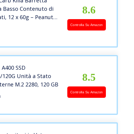
arb Killa Barretta
8.6
a Basso Contenuto di
ti, 12 x 60g – Peanut
Controlla Su Amazon
 A400 SSD
8.5
120G Unità a Stato
nterne M.2 2280, 120 GB
Controlla Su Amazon
n