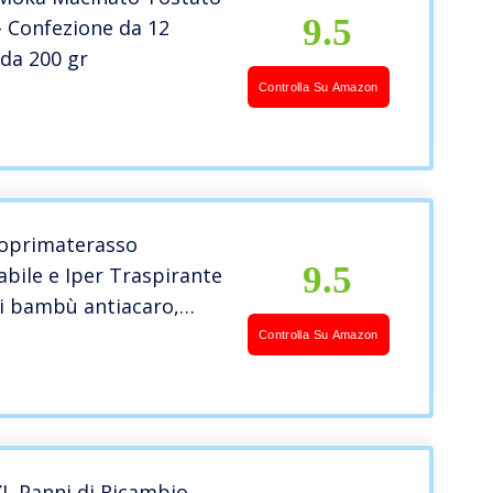
9.5
– Confezione da 12
 da 200 gr
Controlla Su Amazon
Coprimaterasso
9.5
bile e Iper Traspirante
i bambù antiacaro,
iale 160×200
Controlla Su Amazon
XL Panni di Ricambio