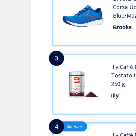
Corsa U
Blue/Maz
Brooks
3
illy Caff
Tostato I
250 g
Illy
4
3rd Rank
illy Caff