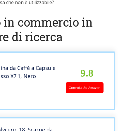
a che non è utilizzabile?
o in commercio in
e di ricerca
hina da Caffè a Capsule
9.8
sso X7.1, Nero
Controlla Su Amazon
lycerin 18, Scarpe da