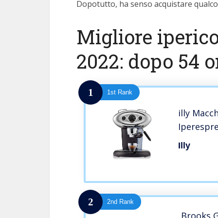
Dopotutto, ha senso acquistare qualcos
Migliore iperic
2022: dopo 54 or
1
1st Rank
illy Macc
Iperespre
Illy
2
2nd Rank
Brooks G