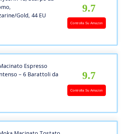
9.7
omo,
arine/Gold, 44 EU
Controlla Su Amazon
è Macinato Espresso
9.7
ntenso – 6 Barattoli da
Controlla Su Amazon
è Moka Macinato Tostato