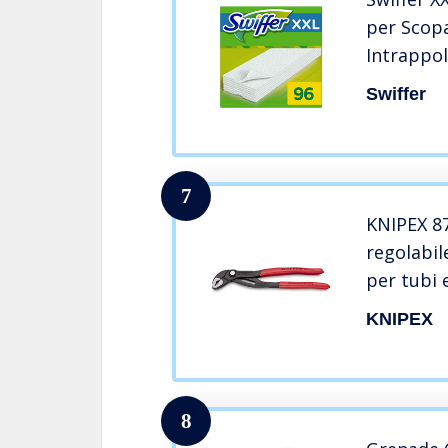
per Scopa
Intrappola
96 Pezzi )
Swiffer
7
KNIPEX 8
regolabil
per tubi 
grigia riv
KNIPEX
antisciv
8