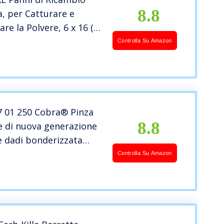
8.8
, per Catturare e
re la Polvere, 6 x 16 (
Controlla Su Amazon
7 01 250 Cobra® Pinza
8.8
e di nuova generazione
e dadi bonderizzata
estiti in resina sintetica
Controlla Su Amazon
olo 250 mm