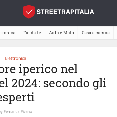
ttronica
Fai da te
Auto e Moto
Casa e cucina
Elettronica
ore iperico nel
l 2024: secondo gli
esperti
by
Fernanda Pivano