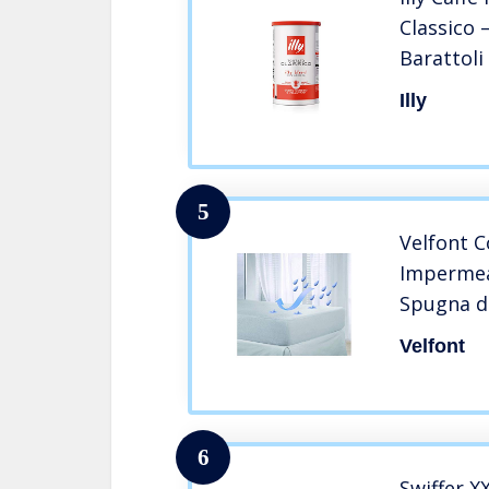
Classico 
Barattoli
Illy
5
Velfont 
Impermea
Spugna d
Matrimon
Velfont
6
Swiffer X