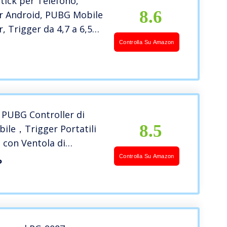
tick per Telefono,
8.6
er Android, PUBG Mobile
r, Trigger da 4,7 a 6,5
 Telefoni Cellulari con
Controlla Su Amazon
di Raffreddamento,
ura in Metallo
PUBG Controller di
8.5
ile，Trigger Portatili
con Ventola di
amento del Telefono e
Controlla Su Amazon
P
4000 mAh Battery Power
 Shoot Obiettivo
per Android e iOS