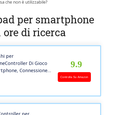
a che non è utilizzabile?
ypad per smartphone
 ore di ricerca
shi per
9.9
neController Di Gioco
rtphone, Connessione
esign Ergonomico,
Controlla Su Amazon
nto Individuale per
Cellulari, Stick
o, Latenza Bassa, Nero
ontroller per