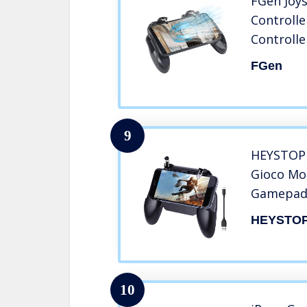
FGen Joys
Controll
Controlle
Pollici di
FGen
Ventola 
Impugnat
9
HEYSTOP 
Gioco Mob
Gamepad 
Raffredd
HEYSTO
Built-in 
Sensitive
Joystick 
10