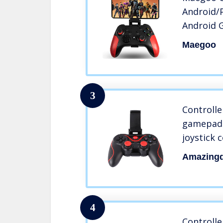
Android/P
Android 
Bluetooth
Maegoo
2.4G Wir
PC/PS3/T
Vibrazio
3
Controlle
gamepad 
joystick 
regolabi
Amazingd
tablet An
TV Box
4
Controll