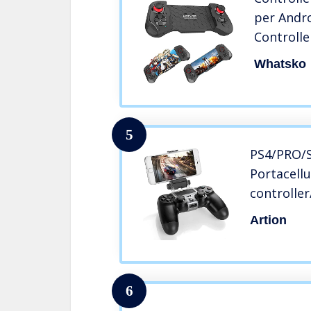
per Andro
Controlle
Gioco Tel
Whatsko
Gamepad 
PUBG Gen
5
PS4/PRO/S
Portacellu
controlle
Playstatio
Artion
6