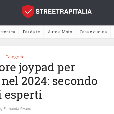
ttronica
Fai da te
Auto e Moto
Casa e cucina
Categorie
ore joypad per
nel 2024: secondo
i esperti
by
Fernanda Pivano