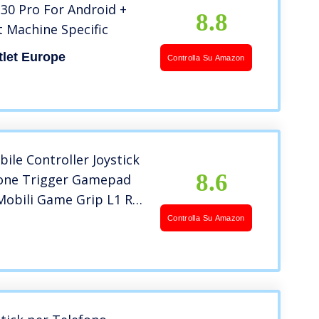
30 Pro For Android +
8.8
t Machine Specific
let Europe
Controlla Su Amazon
le Controller Joystick
8.6
ne Trigger Gamepad
 Mobili Game Grip L1 R1
ta Staffa da Gioco per
Controlla Su Amazon
 iPhone iOS Android
 da 7 a 9,5 cm