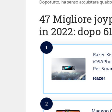
Dopotutto, ha senso acquistare qualcos
47 Migliore jo
in 2022: dopo 61
1
Razer Ki
iOS/iPho
Per Sma
USB-C, D
Razer
Adattame
Telefoni 
Analogic
2
Maegoo C