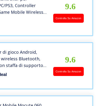
9.6
C/PS3, Controller
Game Mobile Wireless
 con Staffa Retrattile,
Controlla Su Amazon
eless Gamepad Joystick
V con Doppia
ne
r di gioco Android,
9.6
wireless Bluetooth,
con staffa di supporto
le per smartphone e
Controlla Su Amazon
eal
droid, PC, Smart TV e
er Mobile Mocute 060