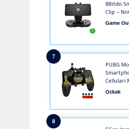
8Bitdo Sn
Clip – No
Game Out
7
PUBG Mobi
Smartpho
Cellulari
L2 R2 Por
Ozkak
Telefono
Larghezza
8