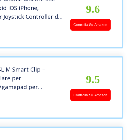
9.6
id iOS iPhone,
r Joystick Controller di
escopico, Telefono
Controlla Su Amazon
Mobile Controller per
shin, Plug and Play
LIM Smart Clip –
9.5
lare per
r/gamepad per
n 4
Controlla Su Amazon