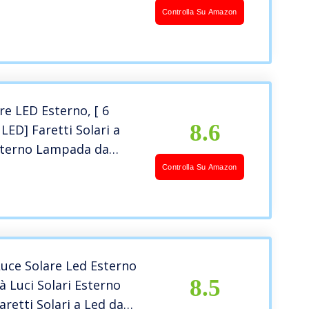
di Illuminazione, IP54
Controlla Su Amazon
ile, Bianco Caldo (4
re LED Esterno, [ 6
8.6
 LED] Faretti Solari a
sterno Lampada da
on Sensore di
Controlla Su Amazon
o, IP65 Impermeabile 3
per Giardino, Parete
Risparmio Energetico
uce Solare Led Esterno
8.5
à Luci Solari Esterno
retti Solari a Led da