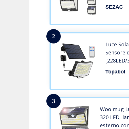
Sensore 
SEZAC
Impermea
da Estern
Garage
2
Luce Sola
Sensore 
[228LED/3
Esterno 
Topabol
Impermea
Solari da
da 5M Gia
3
Woolmug Lu
320 LED, la
esterno co