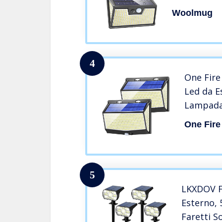
3 Modalità F
Woolmug
Esterno Im
lampade sol
potenti-2 P
4
One Fire 
Led da E
Lampada 
Sensore 
One Fire
Modalità
Luce Sol
Lampade 
5
LKXDOV Fa
Esterno,
Faretti S