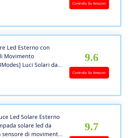
di Movimento, IP65
Controlla Su Amazon
bile Lampada Solare
o per Giardino, Patio e
re Led Esterno con
9.6
di Movimento
Modes] Luci Solari da
con Telecomando, IP65
Controlla Su Amazon
bile LED Lampade
 Esterni con Estensore
rdino Garage [1 Pezzi ]
ce Led Solare Esterno
9.7
mpada solare led da
n sensore di movimento