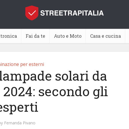
ttronica
Fai da te
Auto e Moto
Casa e cucina
minazione per esterni
 lampade solari da
 2024: secondo gli
esperti
by
Fernanda Pivano