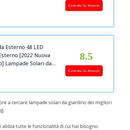
Lampada Solare da
Controlla Su Amazon
on Sensore di
o IP65 Lampade Solari
no, Giallo Caldo
 da Esterno 48 LED
8.5
Esterno [2022 Nuova
o] Lampade Solari da
ivelli di Luminosità,Luci
Controlla Su Amazon
lare,per Cortile,
tio, Alberi (2 pacchi)
re a cercare lampade solari da giardino dei migliori
g.
 abbia tutte le funzionalità di cui hai bisogno.