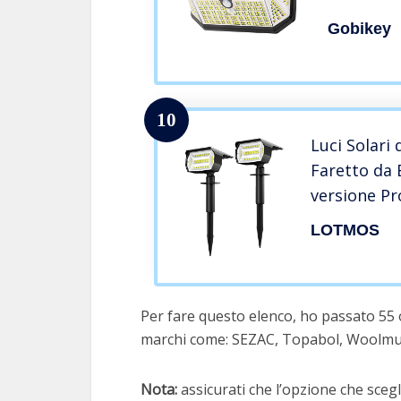
Esterno 
Gobikey
Esterno c
Moviment
da Giardi
10
Luci Solari
Faretto da 
versione Pr
Giardino 3 L
LOTMOS
a Energia So
Vialetto, Pa
Per fare questo elenco, ho passato 55 o
marchi come: SEZAC, Topabol, Woolmu
Nota:
assicurati che l’opzione che scegli