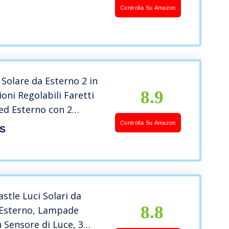
alta Luminosità, IP67
Controlla Su Amazon
bile Luce Solare
ED da Esterno Solare
ialetto 4 Pezzi
olare da Esterno 2 in
8.9
ioni Regolabili Faretti
Led Esterno con 2
di Illuminazione IP65
Controlla Su Amazon
S
ri da Giardino per
scina Vialetto Patio (1
astle Luci Solari da
8.8
 Esterno, Lampade
n Sensore di Luce, 3