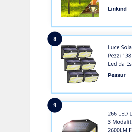
Modalità 
Linkind
Impermeab
Pezzi)
8
Luce Sola
Pezzi 138
Led da E
Esterno c
Peasur
Moviment
Modalità 
Wireless 
9
266 LED L
3 Modalit
2600LM Fa