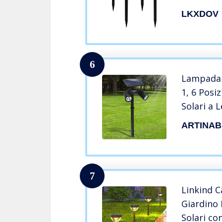
Giardino 
LKXDOV
Impermea
Faretto L
Cortile, V
6
Lampada S
1, 6 Posiz
Solari a 
Modalità 
ARTINAB
Luci Sola
Cortile Pi
Pezzi)
7
Linkind C
Giardino
Solari co