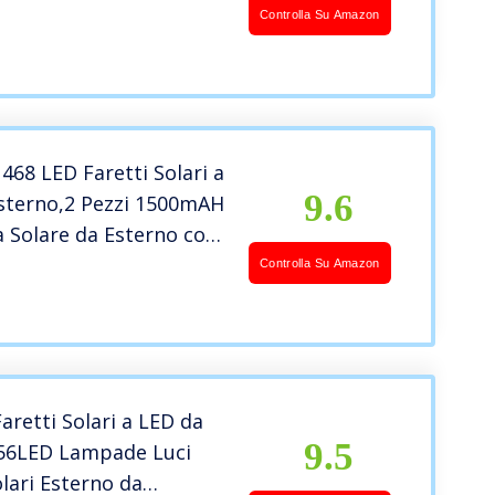
aretti Solari a Led da
Controlla Su Amazon
permeabile IP65
ari da giardino
ezzi
468 LED Faretti Solari a
9.6
sterno,2 Pezzi 1500mAH
Solare da Esterno con
di Movimento,3
Controlla Su Amazon
 270° Ampio angolo
are Led Esterno, IP65
Solari Giardino
retti Solari a LED da
9.5
 56LED Lampade Luci
olari Esterno da