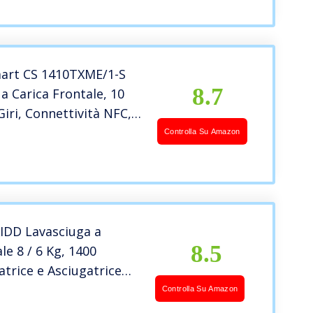
art CS 1410TXME/1-S
8.7
 a Carica Frontale, 10
Giri, Connettività NFC,
stallazione, 60x58x85
Controlla Su Amazon
o, Classe A
IDD Lavasciuga a
8.5
le 8 / 6 Kg, 1400
atrice e Asciugatrice
nza Artificiale AI DD,
Controlla Su Amazon
izzante, Motore