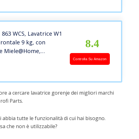
ect Drive, 60x85x56cm –
 863 WCS, Lavatrice W1
8.4
Frontale 9 kg, con
e Miele@Home,
 QuickPowerWash e
Controlla Su Amazon
sh, CapDosing, Classe
enza Energetica A, Bianco
re a cercare lavatrice gorenje dei migliori marchi
ofi Parts.
 abbia tutte le funzionalità di cui hai bisogno.
a che non è utilizzabile?