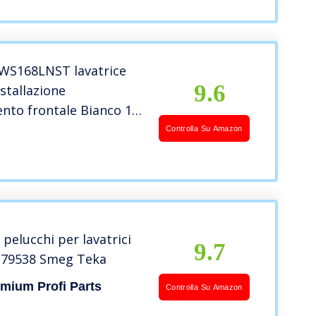
WS168LNST lavatrice
9.6
stallazione
nto frontale Bianco 10
Giri/min A+++
Controlla Su Amazon
 pelucchi per lavatrici
9.7
279538 Smeg Teka
mium Profi Parts
Controlla Su Amazon