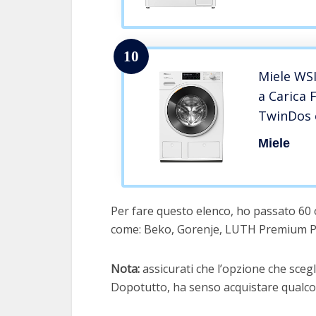
Inverter Dir
Bianco
10
Miele WSI
a Carica 
TwinDos 
Funzione
Miele
SingleWa
di Effici
Loto
Per fare questo elenco, ho passato 60 o
come: Beko, Gorenje, LUTH Premium Pr
Nota:
assicurati che l’opzione che scegli
Dopotutto, ha senso acquistare qualcos