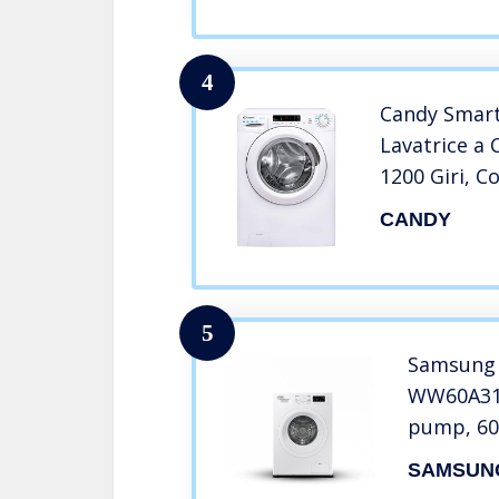
4
Candy Smart
Lavatrice a 
1200 Giri, C
Installazion
CANDY
5
Samsung 
WW60A312
pump, 60 
installaz
SAMSUN