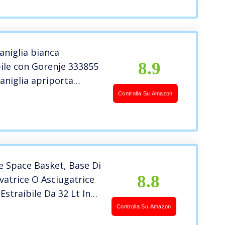
niglia bianca
8.9
ile con Gorenje 333855
aniglia apriporta
per lavatrice
Controlla Su Amazon
nto frontale
e Space Basket, Base Di
8.8
vatrice O Asciugatrice
Estraibile Da 32 Lt In
o, Max 250 Kg, Bianco,
Controlla Su Amazon
 cm; 10.18 Kg