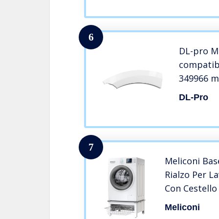
6
DL-pro Ma
compatib
349966 m
maniglia 
DL-Pro
Caricame
7
Meliconi Bas
Rialzo Per La
Con Cestello 
Tecnopolimer
Meliconi
‎62 x 56 x 25