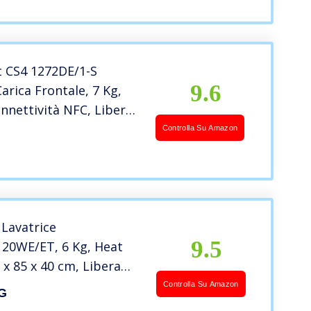
 CS4 1272DE/1-S
9.6
Carica Frontale, 7 Kg,
onnettività NFC, Libera
e, 60x45x85 cm, Bianco
Controlla Su Amazon
Lavatrice
9.5
0WE/ET, 6 Kg, Heat
x 85 x 40 cm, Libera
ione
Controlla Su Amazon
G