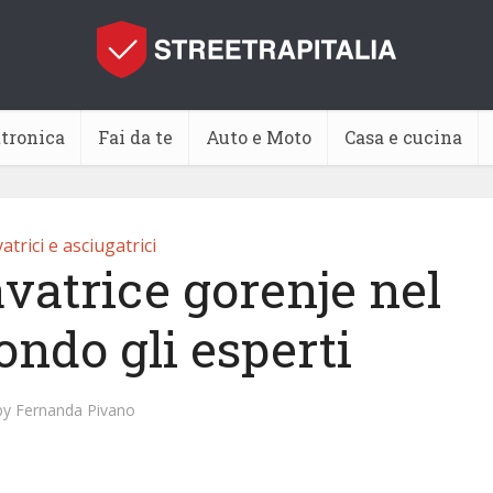
ttronica
Fai da te
Auto e Moto
Casa e cucina
atrici e asciugatrici
avatrice gorenje nel
ondo gli esperti
by
Fernanda Pivano