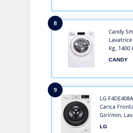
8
Candy Sm
Lavatrice
Kg, 1400 
Libera In
CANDY
cm, Bianc
9
LG F4DE408A
Carica Fronta
Giri/min, Lav
con Intellige
LG
Vapore Igien