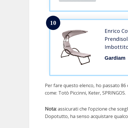
piscina ri
Bianco
10
Enrico Co
Prendiso
Imbottit
Tetto Par
Gardiam
Acciaio, 
Piscina (G
Per fare questo elenco, ho passato 86 o
come: Totò Piccinni, Keter, SPRINGOS.
Nota:
assicurati che l’opzione che scegli
Dopotutto, ha senso acquistare qualcos