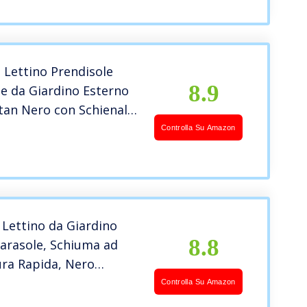
i (Antracite)
 Lettino Prendisole
8.9
le da Giardino Esterno
ttan Nero con Schienale
,Lettino da Sole da
Controlla Su Amazon
in Rattan,Divano da
3 Posti in Rattan
60cm
Lettino da Giardino
8.8
arasole, Schiuma ad
ura Rapida, Nero
e)
Controlla Su Amazon