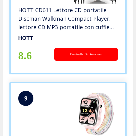
HOTT CD611 Lettore CD portatile
Discman Walkman Compact Player,
lettore CD MP3 portatile con cuffie
antishock per audiolibri, ascoltare
HOTT
musica, imparare a parlare per
bambini adulti (nero)
8.6
Controlla Su Amazon
9