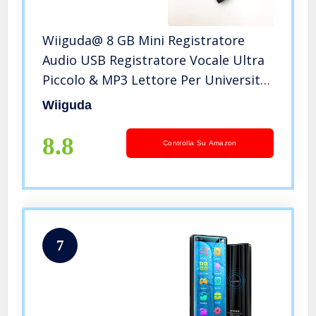
Wiiguda@ 8 GB Mini Registratore
Audio USB Registratore Vocale Ultra
Piccolo & MP3 Lettore Per Universita
Lezioni Corsi di Studio Interviste
Wiiguda
Raccolta di Prove
8.8
Controlla Su Amazon
7