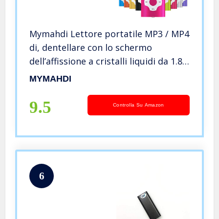
Mymahdi Lettore portatile MP3 / MP4
di, dentellare con lo schermo
dell’affissione a cristalli liquidi da 1.8
pollici e la fessura per carta di
MYMAHDI
memory card, supporto massimo di
memory card TF di 128GB
9.5
Controlla Su Amazon
6