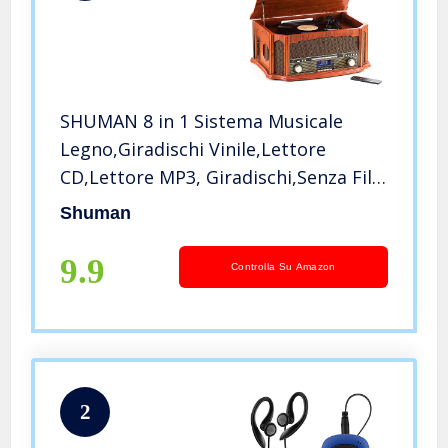
SHUMAN 8 in 1 Sistema Musicale
Legno,Giradischi Vinile,Lettore
CD,Lettore MP3, Giradischi,Senza Fili,
Porta USB, Radio DAB+Radio
Shuman
FM,Registrazione, RCA Line out,con
telecomando (MC269DBT)
9.9
Controlla Su Amazon
2