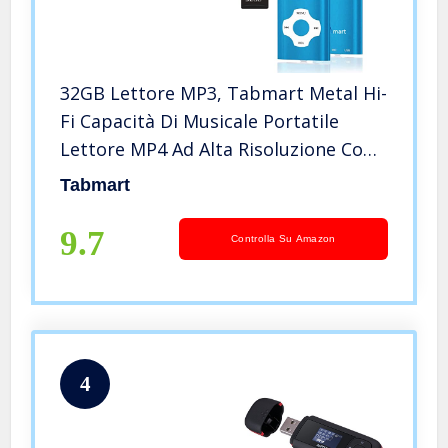
32GB Lettore MP3, Tabmart Metal Hi-
Fi Capacità Di Musicale Portatile
Lettore MP4 Ad Alta Risoluzione Con
1,8 Pollici Schermo MP3 Lettore
Tabmart
Multifunzione 18 Ore Di Riproduzione
Continua, Blu
9.7
Controlla Su Amazon
4