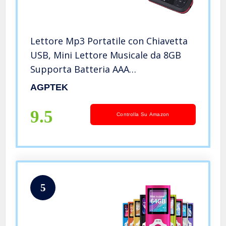
Lettore Mp3 Portatile con Chiavetta
USB, Mini Lettore Musicale da 8GB
Supporta Batteria AAA
Sostituibile,Registrazione, Radio
AGPTEK
FM,Trasferimento dati,espandibile
fino a 128 GB, Nero
9.5
Controlla Su Amazon
5