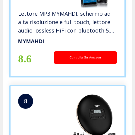
Lettore MP3 MYMAHDI, schermo ad
alta risoluzione e full touch, lettore
audio lossless HiFi con bluetooth 5.0.,
radio FM, registratore vocale,
MYMAHDI
Supporta fino a 128 GB ， Nero
8.6
Controlla Su Amazon
8