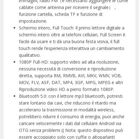
immagini, radio FM（è necessario aggiungere le cuffie
cablate come antenna per ricevere il segnale），
funzione cartella, scheda TF e funzione di
impostazione.
Schermo intero, Full Touch: Il primo lettore digitale a
schermo intero oltre ai telefoni cellulari, Full Screen è
facile da usare e ti dà una buona festa visiva, il full
touch rende l’esperienza interattiva un cambiamento
qualitativo.
1080P Full-HD: supporto video ad alta risoluzione,
nessuna necessità di conversione e riproduzione
diretta, supporta RM, RMVB, AVI, MKV, WMV, VOB,
MOV, FLV, ASF, DAT, MP4, 3GP, MPG, MPEG e altri
Riproduzione video HD a pieno formato 1080P.
Bluetooth 5.0: con il lettore mp3 bluetooth, potresti
stare lontano dai cavi, che riducono il ritardo ma
accelerano la trasmissione in modalità wireless,
potrebbero ridurre il consumo di energia, puoi anche
caricare velocemente i dati dal cellulare Android via
OTG senza problemi (( Nota: questo dispositivo può
essere accoppiato solo con cuffie o altoparlanti