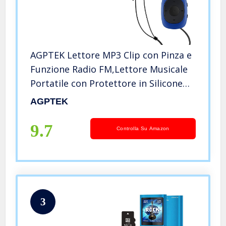
AGPTEK Lettore MP3 Clip con Pinza e
Funzione Radio FM,Lettore Musicale
Portatile con Protettore in Silicone
Supporto dei Formati MP3, WMA,
AGPTEK
WAV, 8 GB per il fitness, il tempo
libero e lo sport, Blu
9.7
Controlla Su Amazon
3