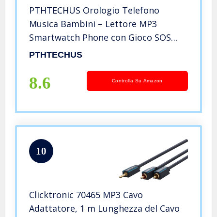
PTHTECHUS Orologio Telefono
Musica Bambini – Lettore MP3
Smartwatch Phone con Gioco SOS
Fotocamera Torcia Pedometro per
PTHTECHUS
Regalo Ragazzo Ragazza 4-12
8.6
Controlla Su Amazon
10
Clicktronic 70465 MP3 Cavo
Adattatore, 1 m Lunghezza del Cavo