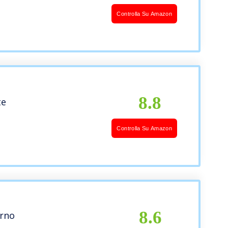
Controlla Su Amazon
8.8
te
Controlla Su Amazon
8.6
orno