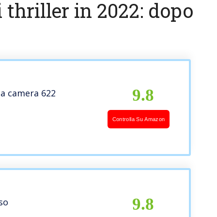
i thriller in 2022: dopo
a
9.8
la camera 622
Controlla Su Amazon
9.8
so