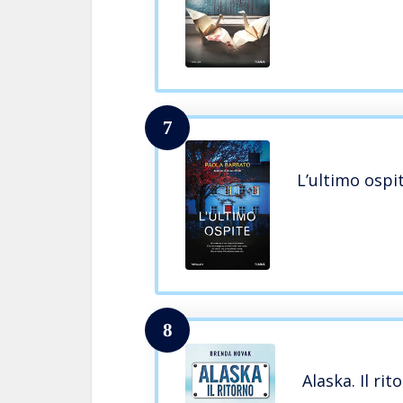
7
L’ultimo ospi
8
Alaska. Il rit