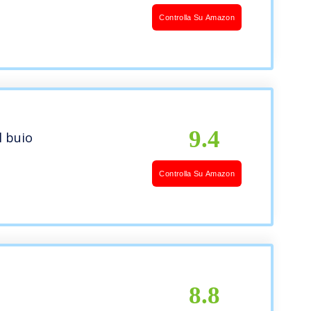
Controlla Su Amazon
9.4
l buio
Controlla Su Amazon
8.8