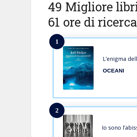
49 Migliore libr
61 ore di ricerc
1
L’enigma del
OCEANI
2
Io sono l’abis