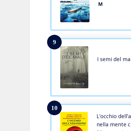
M
9
I semi del ma
10
L’occhio dell’
nella mente c