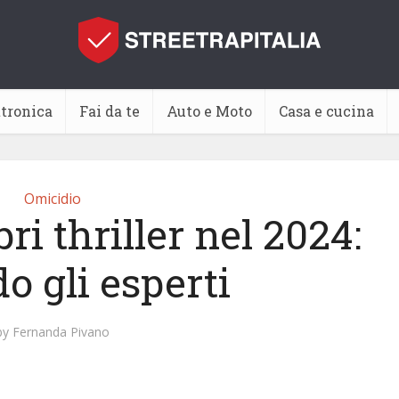
ttronica
Fai da te
Auto e Moto
Casa e cucina
Omicidio
bri thriller nel 2024:
o gli esperti
by
Fernanda Pivano