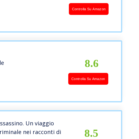
Controlla Su Amazon
8.6
le
Controlla Su Amazon
assassino. Un viaggio
8.5
riminale nei racconti di