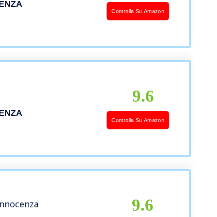
IENZA
Controlla Su Amazon
9.6
IENZA
Controlla Su Amazon
9.6
’innocenza