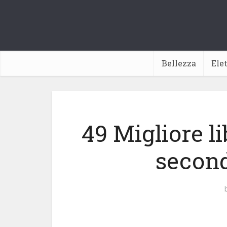
Bellezza
Ele
49 Migliore li
second