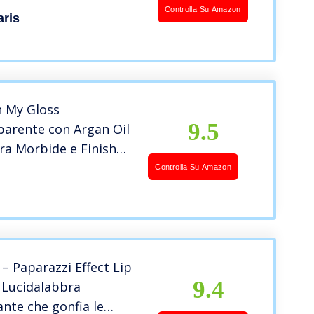
Controlla Su Amazon
aris
 My Gloss
9.5
parente con Argan Oil
ra Morbide e Finish
D, 800 Crystal Clear,
Controlla Su Amazon
– Paparazzi Effect Lip
9.4
 Lucidalabbra
nte che gonfia le