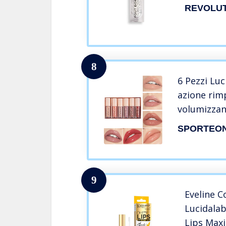
REVOLUT
8
6 Pezzi Luc
azione rim
volumizzan
Brillante, 
SPORTEO
del cliear 
Enhancer H
(02)
9
Eveline C
Lucidala
Lips Maxi