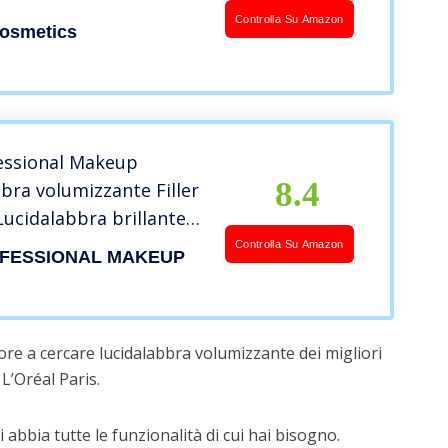
aluronico | 4,5 ml | Lip
Controlla Su Amazon
Cosmetics
Per Labbra Più Piene E
| Plumper Labbra A
stantaneo
essional Makeup
8.4
bra volumizzante Filler
 Lucidalabbra brillante,
, Formula vegana, 2,5
Controlla Su Amazon
FESSIONAL MAKEUP
lità: Major Mouthage
ore a cercare lucidalabbra volumizzante dei migliori
L’Oréal Paris.
 abbia tutte le funzionalità di cui hai bisogno.