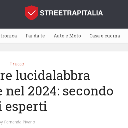
ttronica
Fai da te
Auto e Moto
Casa e cucina
Trucco
re lucidalabbra
 nel 2024: secondo
i esperti
by
Fernanda Pivano