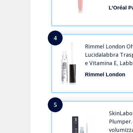
L’Oréal P
4
Rimmel London Oh
Lucidalabbra Tras
e Vitamina E, Labb
Luminoso Effetto 3
Rimmel London
6.5 ml
5
SkinLabo 
Plumper.
volumizza