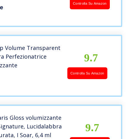
 Silk (004), 5,4 ml
Controlla Su Amazon
ne
ip Volume Transparent
9.7
a Perfezionatrice
izzante
Controlla Su Amazon
aris Gloss volumizzante
9.7
 Signature, Lucidalabbra
urata, I Soar, 6,4 ml