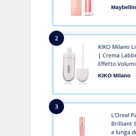
idratante,
Maybelli
2
KIKO Milano L
| Crema Labbr
Effetto Volum
KIKO Milano
3
L’Oreal P
Brilliant
a lunga d