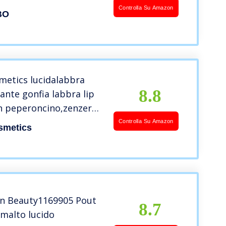
ffetto volume
Controlla Su Amazon
BO
o e duraturo. 4 ml
metics lucidalabbra
8.8
ante gonfia labbra lip
n peperoncino,zenzero
na che idrata e dona
Controlla Su Amazon
smetics
on Beauty1169905 Pout
8.7
malto lucido