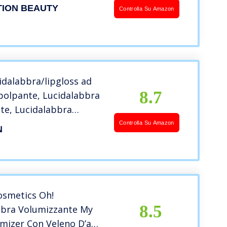
ION BEAUTY
Controlla Su Amazon
idalabbra/lipgloss ad
8.7
polpante, Lucidalabbra
te, Lucidalabbra
Idratante, lucidalabbra
Controlla Su Amazon
N
Lip Plump Gloss-
ydrated Lips, Idratare
osmetics Oh!
8.5
bbra Volumizzante My
mizer Con Veleno D’api