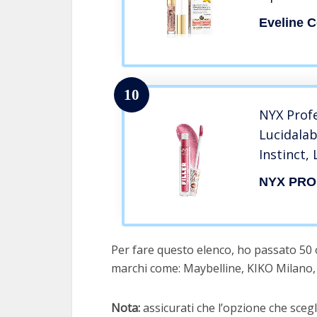
E Acido I
Eveline 
Enhancer 
Morbide 
Effetto I
10
NYX Prof
Lucidalab
Instinct,
Idratante
NYX PRO
ml, Tona
Per fare questo elenco, ho passato 50 
marchi come: Maybelline, KIKO Milano, 
Nota:
assicurati che l’opzione che scegli