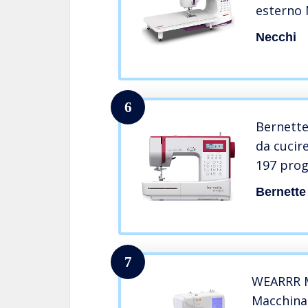
esterno
Necchi
6
Bernett
da cucir
197 prog
braccio l
Bernette
multifun
rappezza
7
WEARRR M
Macchina