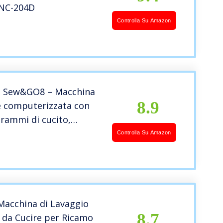
 NC-204D
Controlla Su Amazon
e Sew&GO8 – Macchina
8.9
e computerizzata con
rammi di cucito,
ibero, display
Controlla Su Amazon
zione, cucito,
tura, trapuntatura
acchina di Lavaggio
8.7
 da Cucire per Ricamo