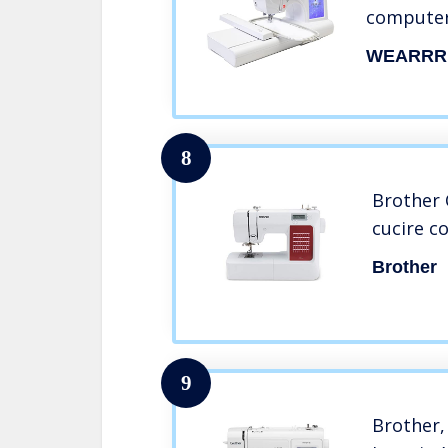
computeri
Offical P
WEARRR
8
Brother 
cucire c
Brother
9
Brother,