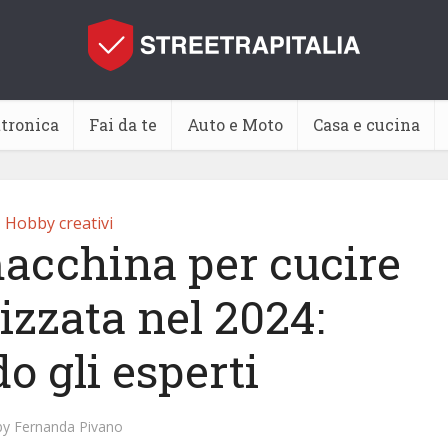
ttronica
Fai da te
Auto e Moto
Casa e cucina
Hobby creativi
macchina per cucire
zzata nel 2024:
o gli esperti
by
Fernanda Pivano