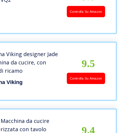
Controlla Su Amazon
a Viking designer Jade
9.5
ina da cucire, con
i ricamo
Controlla Su Amazon
a Viking
 Macchina da cucire
9.4
izzata con tavolo