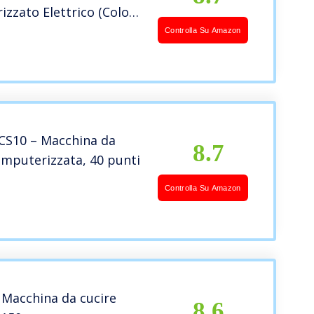
zzato Elettrico (Color :
ackage)
Controlla Su Amazon
CS10 – Macchina da
8.7
omputerizzata, 40 punti
Controlla Su Amazon
 Macchina da cucire
8.6