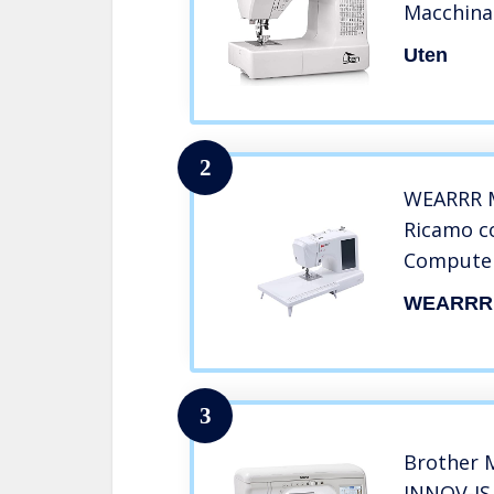
Macchina
Professio
Uten
2
WEARRR M
Ricamo c
Computer
Automati
WEARRR
Multifunz
3
Brother 
INNOV-IS