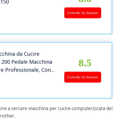
A150
Controlla Su Amazon
china da Cucire
8.5
 200 Pedale Macchina
re Professionale, Con
 estesa
Controlla Su Amazon
ore a cercare macchina per cucire computerizzata dei
rother.