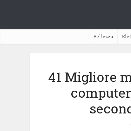
Bellezza
Ele
41 Migliore 
computeri
second