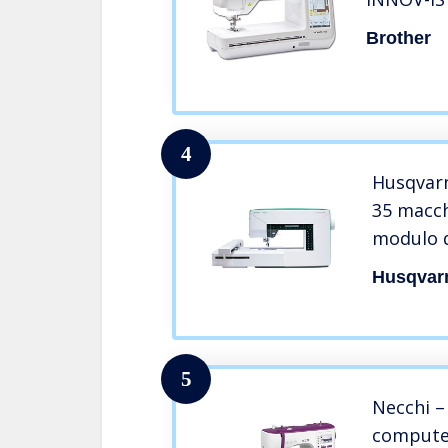
Brother
4
Husqvarn
35 macch
modulo d
Husqvarn
5
Necchi –
computer