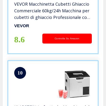
VEVOR Macchinetta Cubetti Ghiaccio
Commerciale 60kg/24h Macchina per
cubetti di ghiaccio Professionale con
Schermo LED in Acciaio Inox
VEVOR
Fabbricatore del Ghiaccio per Casa
Ristorante Caffetteria Bar
8.6
Controlla Su Amazon
10