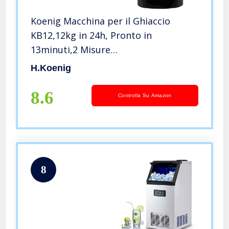
Koenig Macchina per il Ghiaccio
KB12,12kg in 24h, Pronto in
13minuti,2 Misure
Cubetti,Silenzioso,Compatto,Senza
H.koenig
impianto idraulico,Inox,100W
8.6
Controlla Su Amazon
8