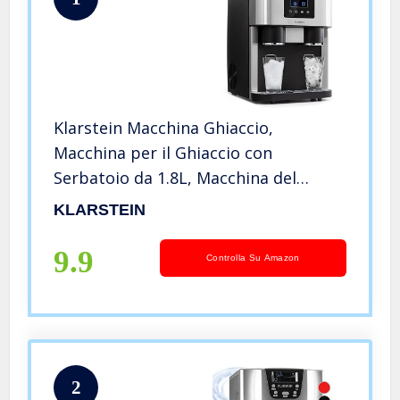
Klarstein Macchina Ghiaccio,
Macchina per il Ghiaccio con
Serbatoio da 1.8L, Macchina del
Ghiaccio per Cucina, Eroga 15kg di
KLARSTEIN
Ghiaccio Tritato e a Cubetti,
Macchina Ghiaccio Casa per Drink e
9.9
Controlla Su Amazon
Bevande
2