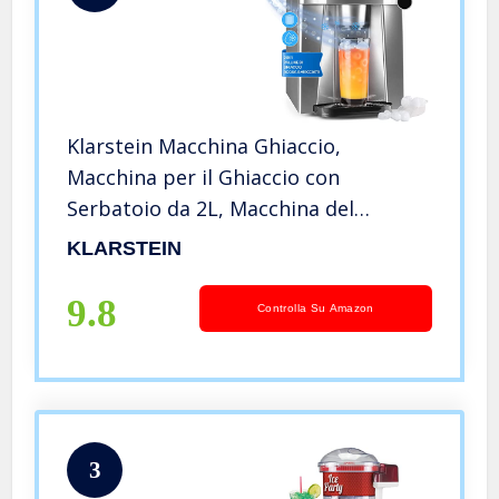
Klarstein Macchina Ghiaccio,
Macchina per il Ghiaccio con
Serbatoio da 2L, Macchina del
Ghiaccio per Cucina, Eroga 12kg di
KLARSTEIN
Ghiaccio Tritato e a Cubetti,
Macchina Ghiaccio Casa per Drink e
9.8
Controlla Su Amazon
Bevande
3