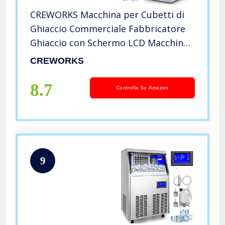
CREWORKS Macchina per Cubetti di
Ghiaccio Commerciale Fabbricatore
Ghiaccio con Schermo LCD Macchina
Ghiaccio in Acciaio Inossidabile per
CREWORKS
Casa, Ufficio, Ristorante, Bar,
Caffetteria (36 PCS)
8.7
Controlla Su Amazon
9