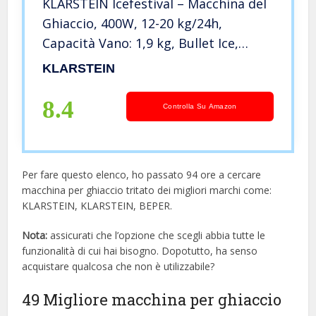
KLARSTEIN Icefestival – Macchina del
Ghiaccio, 400W, 12-20 kg/24h,
Capacità Vano: 1,9 kg, Bullet Ice,
Shaved Ice, Touch, Afflusso Idrico con
KLARSTEIN
Tubo, Acciaio Inox, Stile: Bullet,
Serbatoio: 3 L
8.4
Controlla Su Amazon
Per fare questo elenco, ho passato 94 ore a cercare
macchina per ghiaccio tritato dei migliori marchi come:
KLARSTEIN, KLARSTEIN, BEPER.
Nota:
assicurati che l’opzione che scegli abbia tutte le
funzionalità di cui hai bisogno. Dopotutto, ha senso
acquistare qualcosa che non è utilizzabile?
49 Migliore macchina per ghiaccio