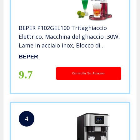
BEPER P102GEL100 Tritaghiaccio
Elettrico, Macchina del ghiaccio ,30W,
Lame in acciaio inox, Blocco di
sicurezza, Ciotola non inclusa, Rosso
BEPER
9.7
Controlla Su Amazon
4