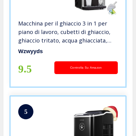
Macchina per il ghiaccio 3 in 1 per
piano di lavoro, cubetti di ghiaccio,
ghiaccio tritato, acqua ghiacciata,
macchina per fare il ghiaccio elettrica
Wzwyyds
per casa, bar e ristorante, Nissan Ice
16 kg
9.5
Controlla Su Amazon
5