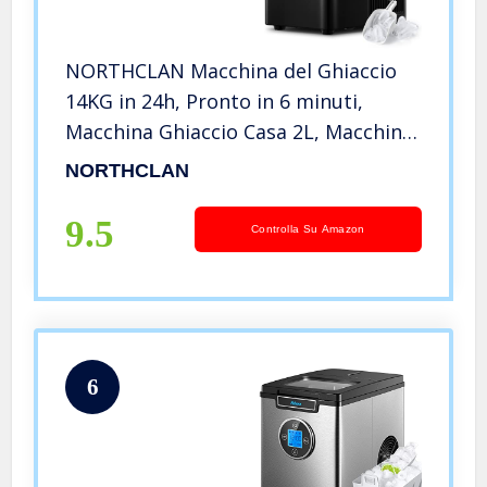
NORTHCLAN Macchina del Ghiaccio
14KG in 24h, Pronto in 6 minuti,
Macchina Ghiaccio Casa 2L, Macchina
per il Ghiaccio Professionale
NORTHCLAN
Silenzioso Compatto Senza Impianto
Idraulico (Nero)
9.5
Controlla Su Amazon
6