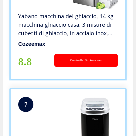
Yabano macchina del ghiaccio, 14 kg
macchina ghiaccio casa, 3 misure di
cubetti di ghiaccio, in acciaio inox,
Display LCD intelligente, 2,3 litri,
Cozeemax
senza BPA
8.8
Controlla Su Amazon
7