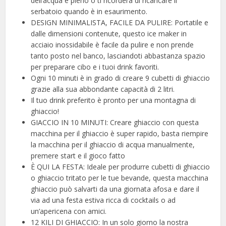
dell’acqua è pieno o ti ricorderà di ricaricare il
serbatoio quando è in esaurimento.
DESIGN MINIMALISTA, FACILE DA PULIRE: Portatile e
dalle dimensioni contenute, questo ice maker in
acciaio inossidabile è facile da pulire e non prende
tanto posto nel banco, lasciandoti abbastanza spazio
per preparare cibo e i tuoi drink favoriti.
Ogni 10 minuti è in grado di creare 9 cubetti di ghiaccio
grazie alla sua abbondante capacità di 2 litri.
Il tuo drink preferito è pronto per una montagna di
ghiaccio!
GIACCIO IN 10 MINUTI: Creare ghiaccio con questa
macchina per il ghiaccio è super rapido, basta riempire
la macchina per il ghiaccio di acqua manualmente,
premere start e il gioco fatto
È QUI LA FESTA: Ideale per produrre cubetti di ghiaccio
o ghiaccio tritato per le tue bevande, questa macchina
ghiaccio può salvarti da una giornata afosa e dare il
via ad una festa estiva ricca di cocktails o ad
un’apericena con amici.
12 KILI DI GHIACCIO: In un solo giorno la nostra