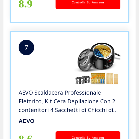
8.9
Controlla Su Amazon
7
AEVO Scaldacera Professionale
Elettrico, Kit Cera Depilazione Con 2
contenitori 4 Sacchetti di Chicchi di
Cera e 20 Spatole, Temperatura
AEVO
Regolabile, Display a LED, per
Bellezza Corpo Bikini e Viso
Controlla Su Amazon