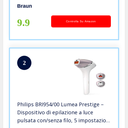
Meno di 5 Min. per le Gambe,
Braun
Bianco/Oro, Corpo e Viso, Rasoio
Venus Swirl, Borsa Esclusiva
9.9
Controlla Su Amazon
2
Philips BRI954/00 Lumea Prestige –
Dispositivo di epilazione a luce
pulsata con/senza filo, 5 impostazioni