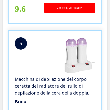
9.6
Controlla Su Amazon
5
Macchina di depilazione del corpo
ceretta del radiatore del rullo di
depilazione della cera della doppia
cartuccia
Brino