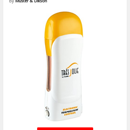
By
Muster & Dikson