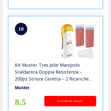
10
Kit Muster Tres Jolie Manipolo
Scaldacera Doppia Resistenza –
200pz Strisce Ceretta – 2 Ricariche
Rullo Titanio Rosa Professionale
Muster
8.5
Controlla Su Amazon