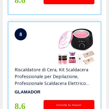
8.6
8
Riscaldatore di Cera, Kit Scaldacera
Professionale per Depilazione,
Professionale Scaldacera Elettrico
con 3 Buste di Cera, 20 Bastoncini di
GLAMADOR
Cera, 5 Ciotole per Viso, Braccia,
Gambe Bikini, Rosa 500ML
8.6
Controlla Su Amazon