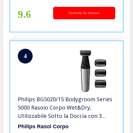
9.6
Controlla Su Amazon
4
Philips BG5020/15 Bodygroom Series
5000 Rasoio Corpo Wet&Dry,
Utilizzabile Sotto la Doccia con 3
Pettini Rifinitori e Accessorio per la
Philips Rasoi Corpo
Schiena