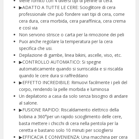
Viene fornito con 4 diversi tipi di perline di cera.
▶ADATTO A TUTTE LE CERE: Scioglitore di cera
professionale che può fondere vari tipi di cera, come
cera dura, cera morbida, cera paraffinica, cera crema
e così via
Non servono strisce o carta per la rimozione dei peli
Puoi anche regolare la temperatura per la cera
specifica che usi.
Depilazione di gambe, linea bikini, ascelle, viso, etc.
▶CONTROLLO AUTOMATICO: Si spegne
automaticamente quando si surriscalda e si riscalda
quando le cere dura si raffreddano
▶EFFETTO INCREDIBILE: Rimuovi facilmente i peli del
corpo, rendendo la pelle morbida e luminosa
Un depilatorio a casa da solo senza bisogno di andare
al salone.
▶FUSIONE RAPIDO: Riscaldamento elettrico della
bobina a 360°per un rapido scioglimento delle cere,
basta mettere i chicchi di cera nella pentola per la
ceretta e bastano solo 10 minuti per sciogliersi
▶EFFICACIA E CONVENIENZA: Una macchina per cera