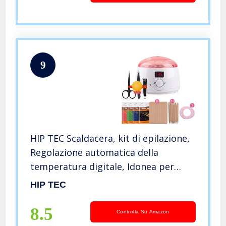
9
HIP TEC Scaldacera, kit di epilazione,
Regolazione automatica della
temperatura digitale, Idonea per
donne, uomini, 4 confezioni di cera
HIP TEC
profumata e 30 spatole depilare viso,
corpo, bikini e gambe
8.5
Controlla Su Amazon