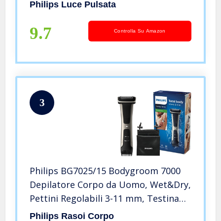
di intensità, 3 accessori
Philips Luce Pulsata
ergonomici: corpo, viso, di
precisione, 250.000 impulsi di luce
9.7
Controlla Su Amazon
3
Philips BG7025/15 Bodygroom 7000
Depilatore Corpo da Uomo, Wet&Dry,
Pettini Regolabili 3-11 mm, Testina
4D, Autonomia fino a 80 min
Philips Rasoi Corpo