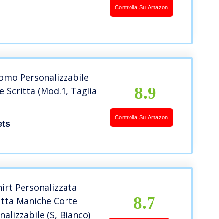
4 6 8 10 12) Adulto (S M
Controlla Su Amazon
n
omo Personalizzabile
8.9
e Scritta (Mod.1, Taglia
Controlla Su Amazon
ets
irt Personalizzata
8.7
tta Maniche Corte
alizzabile (S, Bianco)