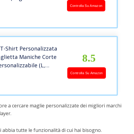
bino Ragazzo) (Taglia S
Controlla Su Amazon
dulto) Rosso, Nero,
tere (M)
T-Shirt Personalizzata
8.5
lietta Maniche Corte
rsonalizzabile (L,
Controlla Su Amazon
ore a cercare maglie personalizzate dei migliori marchi
ayer.
 abbia tutte le funzionalità di cui hai bisogno.