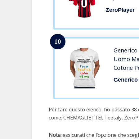
12 Anni Bam
ZeroPlayer
M L XL XXL A
100% Polies
10
Generico 
Uomo Mag
Cotone Pe
Bianco)
Generico
Per fare questo elenco, ho passato 38 
come: CHEMAGLIETTE!, Teetaly, ZeroPl
Nota:
assicurati che l’opzione che scegli