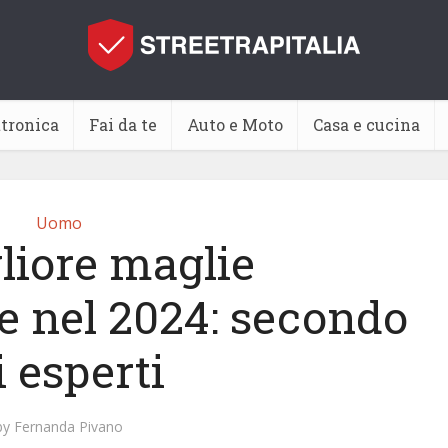
ttronica
Fai da te
Auto e Moto
Casa e cucina
Uomo
liore maglie
e nel 2024: secondo
i esperti
by
Fernanda Pivano