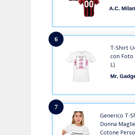
(Taglie 2 
A.C. Mila
L XL)(L)
6
T-Shirt U
con Foto 
L)
Mr. Gadg
7
Generico T-Sh
Donna Maglie
Cotone Person