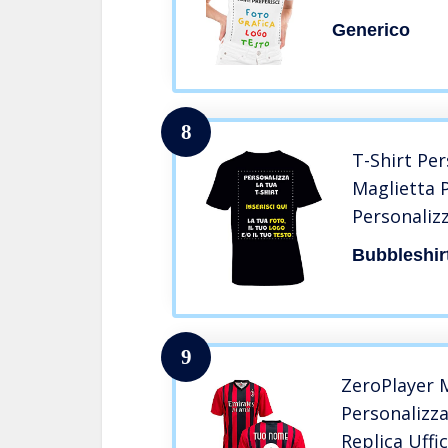
Generico
8
T-Shirt Pe
Maglietta 
Personalizz
Foto, Logo
Bubbleshir
9
ZeroPlayer 
Personalizz
Replica Uffic