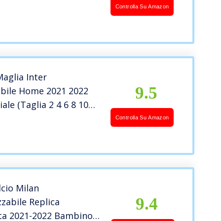
bino Ragazzo) (Taglia S
Controlla Su Amazon
dulto) Bianco, Nero,
ere (9-10 Anni)
aglia Inter
9.5
abile Home 2021 2022
iale (Taglia 2 4 6 8 10
bino Ragazzo) (Taglia S
Controlla Su Amazon
dulto) Blu, Nero, 100%
M)
lcio Milan
9.4
zzabile Replica
ta 2021-2022 Bambino