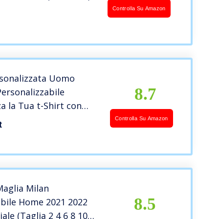
Controlla Su Amazon
rsonalizzata Uomo
8.7
Personalizzabile
a la Tua t-Shirt con
 e/o Testo
Controlla Su Amazon
t
Maglia Milan
8.5
abile Home 2021 2022
iale (Taglia 2 4 6 8 10