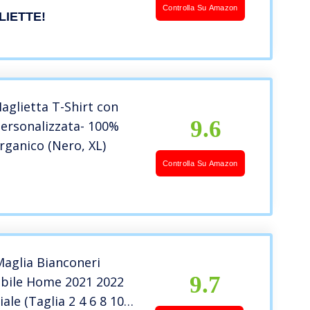
isegna La Tua Maglia
Controlla Su Amazon
IETTE!
aglietta T-Shirt con
9.6
ersonalizzata- 100%
ganico (Nero, XL)
Controlla Su Amazon
Maglia Bianconeri
9.7
abile Home 2021 2022
iale (Taglia 2 4 6 8 10