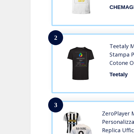
Cotone D
CHEMAGL
(L)
2
Teetaly M
Stampa P
Cotone Or
Teetaly
3
ZeroPlayer 
Personalizz
Replica Uffic