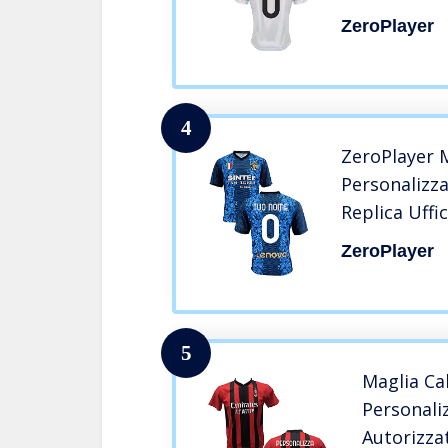
12 Anni Bam
ZeroPlayer
M L XL XXL A
100% Poliest
4
ZeroPlayer M
Personalizz
Replica Uffic
12 Anni Bam
ZeroPlayer
M L XL XXL A
Poliestere (
5
Maglia Ca
Personali
Autorizza