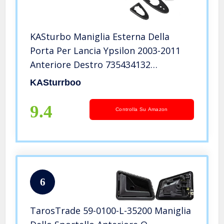
KASturbo Maniglia Esterna Della
Porta Per Lancia Ypsilon 2003-2011
Anteriore Destro 735434132
735409024
KASturrboo
9.4
Controlla Su Amazon
6
TarosTrade 59-0100-L-35200 Maniglia