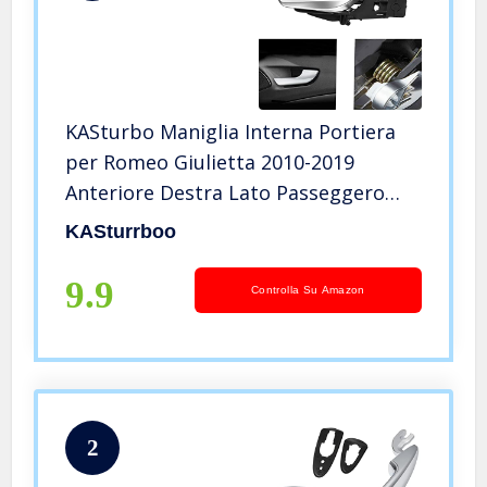
KASturbo Maniglia Interna Portiera
per Romeo Giulietta 2010-2019
Anteriore Destra Lato Passeggero
156092165
KASturrboo
9.9
Controlla Su Amazon
2