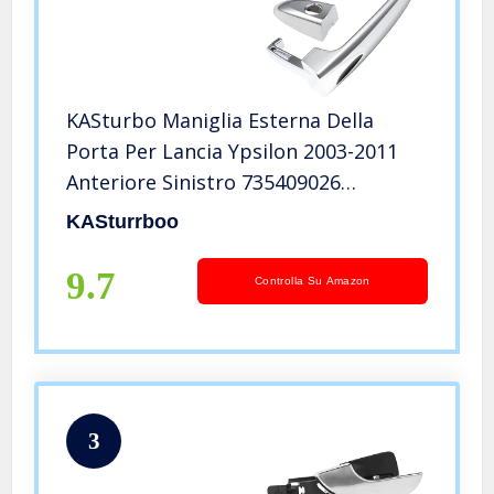
KASturbo Maniglia Esterna Della
Porta Per Lancia Ypsilon 2003-2011
Anteriore Sinistro 735409026
735409024
KASturrboo
9.7
Controlla Su Amazon
3