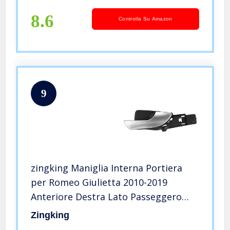
8.6
Controlla Su Amazon
9
zingking Maniglia Interna Portiera
per Romeo Giulietta 2010-2019
Anteriore Destra Lato Passeggero
156092165 (Anteriore Destro)
Zingking