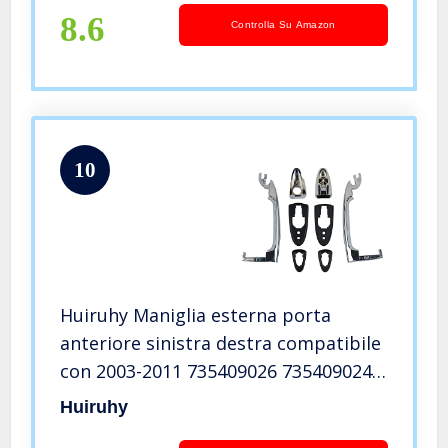
8.6
Controlla Su Amazon
10
Huiruhy Maniglia esterna porta
anteriore sinistra destra compatibile
con 2003-2011 735409026 735409024
735350094 1.2 1.4
Huiruhy