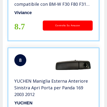
compatibile con BM-W F30 F80 F31
F32 F33 F35 F82 F83 12-17 – Anteriore
Viviance
sinistro
8.7
Controlla Su Amazon
8
YUCHEN Maniglia Esterna Anteriore
Sinistra Apri Porta per Panda 169
2003 2012
YUCHEN