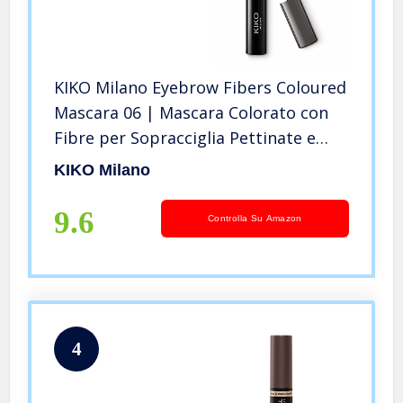
KIKO Milano Eyebrow Fibers Coloured
Mascara 06 | Mascara Colorato con
Fibre per Sopracciglia Pettinate e
Riempite dal Finish Glossy
KIKO Milano
9.6
Controlla Su Amazon
4