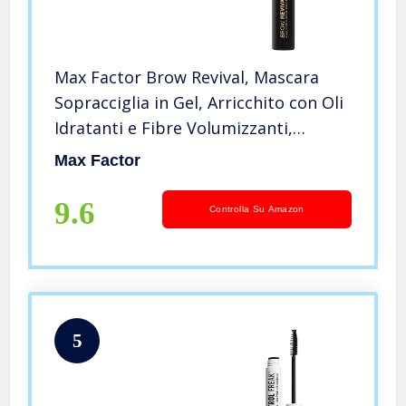
Max Factor Brow Revival, Mascara
Sopracciglia in Gel, Arricchito con Oli
Idratanti e Fibre Volumizzanti,
Formula Waterproof a Lunga Durata,
Max Factor
4.5ml, 05 Black Brown
9.6
Controlla Su Amazon
5