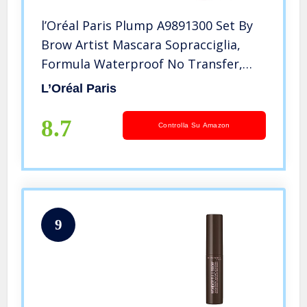
l’Oréal Paris Plump A9891300 Set By
Brow Artist Mascara Sopracciglia,
Formula Waterproof No Transfer,
Sopracciglia Piene e Definite,
L’Oréal Paris
Smudge-Proof, 105 Brunette
8.7
Controlla Su Amazon
9