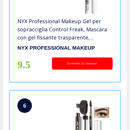
NYX Professional Makeup Gel per
sopracciglia Control Freak, Mascara
con gel fissante trasparente,
Sopracciglia domate e definite, Non
NYX PROFESSIONAL MAKEUP
appiccica, Nessun residuo, 10 ml
9.5
Controlla Su Amazon
6