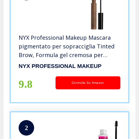
NYX Professional Makeup Mascara
pigmentato per sopracciglia Tinted
Brow, Formula gel cremosa per
donare colore e struttura, 6,2 g,
NYX PROFESSIONAL MAKEUP
Colore: Chocolate
9.8
Controlla Su Amazon
2