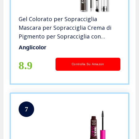
Gel Colorato per Sopracciglia
Mascara per Sopracciglia Crema di
Pigmento per Sopracciglia con
Pennello per Colore e Consistenza Gel
Anglicolor
per Lo Styling Delle Gel Trucco per
Sopracciglia (#07)
8.9
Controlla Su Amazon
7