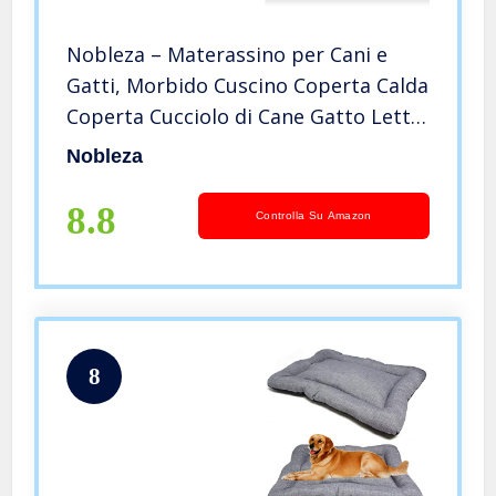
Nobleza – Materassino per Cani e
Gatti, Morbido Cuscino Coperta Calda
Coperta Cucciolo di Cane Gatto Letto
Caldo e Morbido, Soffice di qualità
Nobleza
Cane Coperta Flanella, Cuscino
Morbido 100 × 75 cm
8.8
Controlla Su Amazon
8