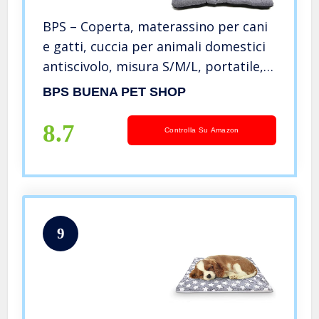
BPS – Coperta, materassino per cani
e gatti, cuccia per animali domestici
antiscivolo, misura S/M/L, portatile,
materasso, divano con cuscino
BPS BUENA PET SHOP
morbido (S: 60 x 45 cm, grigio) BPS-
14094GR
8.7
Controlla Su Amazon
9