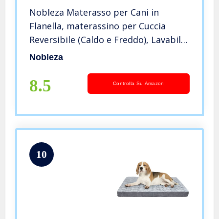
Nobleza Materasso per Cani in
Flanella, materassino per Cuccia
Reversibile (Caldo e Freddo), Lavabile
in Lavatrice, materassino per Cani
Nobleza
Adatto a Cani di Taglia Grande e
Piccola, Grigio,L70*W55CM
8.5
Controlla Su Amazon
10