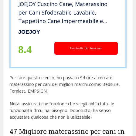
JOEJOY Cuscino Cane, Materassino
per Cani Sfoderabile Lavabile,
Tappetino Cane Impermeabile e
Antiscivolo, Letto per Animali
JOEJOY
Domestici Per Cani Di Taglia Media –
74 X 46 X 8 Cm (M), Grigio
8.4
Controlla Su Amazon
Per fare questo elenco, ho passato 94 ore a cercare
materassino per cani dei migliori marchi come: Bedsure,
Ferplast, EMPSIGN.
Nota:
assicurati che l’opzione che scegli abbia tutte le
funzionalità di cui hai bisogno. Dopotutto, ha senso
acquistare qualcosa che non è utilizzabile?
47 Migliore materassino per cani in