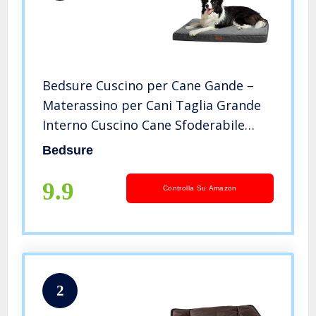
Bedsure Cuscino per Cane Gande –
Materassino per Cani Taglia Grande
Interno Cuscino Cane Sfoderabile
Lavabile 91x69x7,6 cm Grigio
Bedsure
9.9
Controlla Su Amazon
2