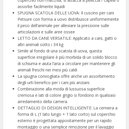
coperchio non macchia, si attacca a pelliccia / capelli o
assorbe facilmente liquidi
SPUGNA SCATOLA DELLE UOVA: Il cuscino per cani
Petsure con forma a uovo distribuisce uniformemente
il peso dell’animale per alleviare la pressione sulle
articolazioni e sulle aree ossee
LETTO DA CANE VERSATILE: Applicato a cani, gatti o
altri animali sotto i 34 kg
Simile al fondo di una scatola di uova, questa
superficie irregolare è più morbida di un solido blocco
di schiuma e aiuta l’aria a circolare per mantenere gli
animali freschi nei mesi più caldi
La spugna convogliata offre anche un assorbimento
degli urti benefico per i cani più anziani.
Combinazione alla moda di lussuosa superficie
cremosa e lati di colore grigio si fondono in qualsiasi
arredamento della camera.
DETTAGLIO DI DESIGN INTELLIGENTE: La cerniera a
forma di L (1 lato lungo + 1 lato corto) sul coperchio
esterno è progettata appositamente per un rapido
montaggio o una semplice rimozione per il lavaggio