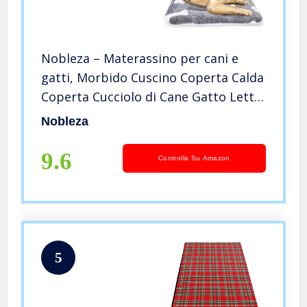
Nobleza – Materassino per cani e
gatti, Morbido Cuscino Coperta Calda
Coperta Cucciolo di Cane Gatto Letto
Caldo e Morbido, Soffice di Qualità
Nobleza
Cane Coperta Flanella, Cuscino
Morbido 100 × 75 cm
9.6
Controlla Su Amazon
5