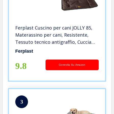
Ferplast Cuscino per cani JOLLY 85,
Materassino per cani, Resistente,
Tessuto tecnico antigraffio, Cuccia
per cani Lavabile, 83 x 50 cm Marrone
Ferplast
9.8
Controlla Su Amazon
3