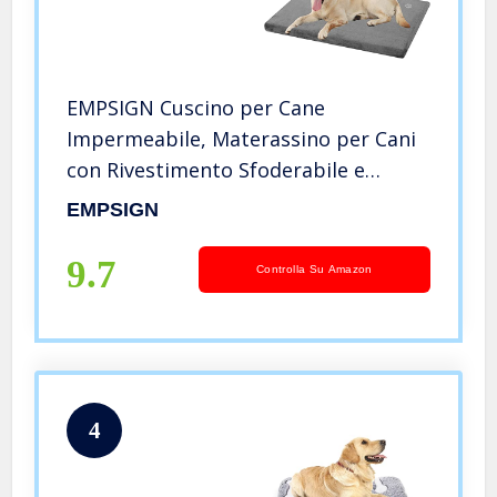
EMPSIGN Cuscino per Cane
Impermeabile, Materassino per Cani
con Rivestimento Sfoderabile e
Lavabile, Lettino per Cani Adatto a
EMPSIGN
Cani di Taglia Grande, 104x71x7.6cm,
Grigio
9.7
Controlla Su Amazon
4