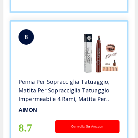
8
Penna Per Sopracciglia Tatuaggio,
Matita Per Sopracciglia Tatuaggio
Impermeabile 4 Rami, Matita Per
Sopracciglia Micro-Lama, Trucco
AIMON
Lunga Durata, Matita Per
Sopracciglia Liquida Naturale
8.7
Controlla Su Amazon