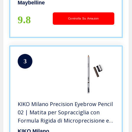
Soft Brown
Maybelline
9.8
Controlla Su Amazon
3
KIKO Milano Precision Eyebrow Pencil
02 | Matita per Sopracciglia con
Formula Rigida di Microprecisione e
Pettine Separatore
KIKO Milano