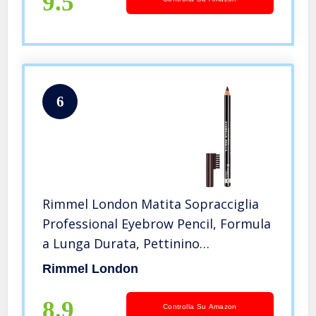
9.5
6
Rimmel London Matita Sopracciglia
Professional Eyebrow Pencil, Formula
a Lunga Durata, Pettinino
Incorporato, 001 Dark Brown, 1,4 g
Rimmel London
8.9
Controlla Su Amazon