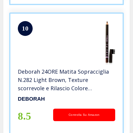
10
Deborah 24ORE Matita Sopracciglia
N.282 Light Brown, Texture
scorrevole e Rilascio Colore
Modulabile. Il brush sul cappuccio
DEBORAH
permette di sfumare la matita per
ottenere un effetto naturale
8.5
Controlla Su Amazon