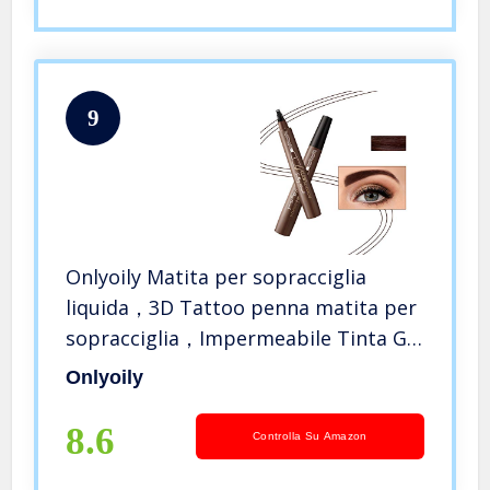
9
Onlyoily Matita per sopracciglia
liquida，3D Tattoo penna matita per
sopracciglia，Impermeabile Tinta Gel
per Inchiostro con quattro punte,
Onlyoily
durevole, look naturale (02)
8.6
Controlla Su Amazon