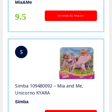
Mia&Me
9.5
Controlla Su Amazon
5
Simba 109480092 – Mia and Me,
Unicorno KYARA
Simba