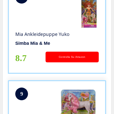
Mia Ankleidepuppe Yuko
Simba Mia & Me
8.7
Controlla Su Amazon
9