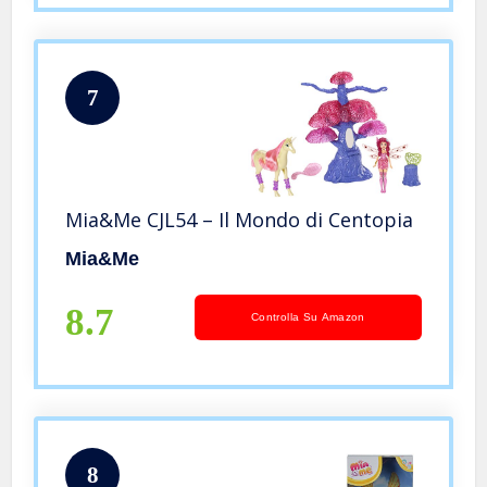
7
Mia&Me CJL54 – Il Mondo di Centopia
Mia&Me
8.7
Controlla Su Amazon
8