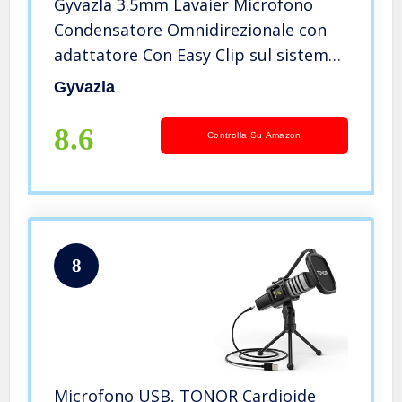
Gyvazla 3.5mm Lavaier Microfono
Condensatore Omnidirezionale con
adattatore Con Easy Clip sul sistema,
per Registrazione di
Gyvazla
Interviste/Conferenza
Video/Podcast/Voice Dictation/Phone
8.6
Controlla Su Amazon
8
Microfono USB, TONOR Cardioide