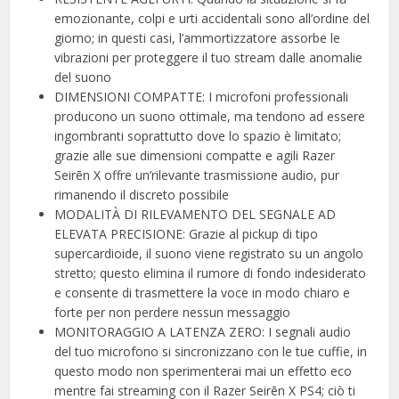
emozionante, colpi e urti accidentali sono all’ordine del
giorno; in questi casi, l’ammortizzatore assorbe le
vibrazioni per proteggere il tuo stream dalle anomalie
del suono
DIMENSIONI COMPATTE: I microfoni professionali
producono un suono ottimale, ma tendono ad essere
ingombranti soprattutto dove lo spazio è limitato;
grazie alle sue dimensioni compatte e agili Razer
Seirēn X offre un’rilevante trasmissione audio, pur
rimanendo il discreto possibile
MODALITÀ DI RILEVAMENTO DEL SEGNALE AD
ELEVATA PRECISIONE: Grazie al pickup di tipo
supercardioide, il suono viene registrato su un angolo
stretto; questo elimina il rumore di fondo indesiderato
e consente di trasmettere la voce in modo chiaro e
forte per non perdere nessun messaggio
MONITORAGGIO A LATENZA ZERO: I segnali audio
del tuo microfono si sincronizzano con le tue cuffie, in
questo modo non sperimenterai mai un effetto eco
mentre fai streaming con il Razer Seirēn X PS4; ciò ti