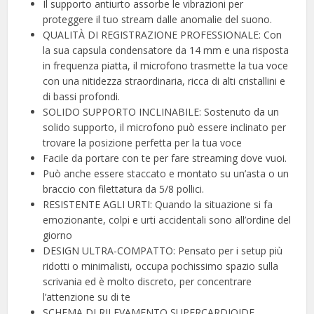
Il supporto antiurto assorbe le vibrazioni per
proteggere il tuo stream dalle anomalie del suono.
QUALITÀ DI REGISTRAZIONE PROFESSIONALE: Con
la sua capsula condensatore da 14 mm e una risposta
in frequenza piatta, il microfono trasmette la tua voce
con una nitidezza straordinaria, ricca di alti cristallini e
di bassi profondi.
SOLIDO SUPPORTO INCLINABILE: Sostenuto da un
solido supporto, il microfono può essere inclinato per
trovare la posizione perfetta per la tua voce
Facile da portare con te per fare streaming dove vuoi.
Può anche essere staccato e montato su un’asta o un
braccio con filettatura da 5/8 pollici.
RESISTENTE AGLI URTI: Quando la situazione si fa
emozionante, colpi e urti accidentali sono all’ordine del
giorno
DESIGN ULTRA-COMPATTO: Pensato per i setup più
ridotti o minimalisti, occupa pochissimo spazio sulla
scrivania ed è molto discreto, per concentrare
l’attenzione su di te
SCHEMA DI RILEVAMENTO SUPERCARDIOIDE