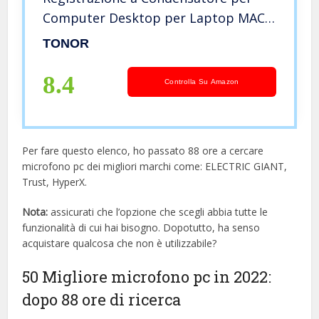
Computer Desktop per Laptop MAC
o Windows Microfono Cardioide per
TONOR
Conversazione Studio di
Registrazione YouTube Voice Over
8.4
Controlla Su Amazon
Per fare questo elenco, ho passato 88 ore a cercare
microfono pc dei migliori marchi come: ELECTRIC GIANT,
Trust, HyperX.
Nota:
assicurati che l’opzione che scegli abbia tutte le
funzionalità di cui hai bisogno. Dopotutto, ha senso
acquistare qualcosa che non è utilizzabile?
50 Migliore microfono pc in 2022:
dopo 88 ore di ricerca