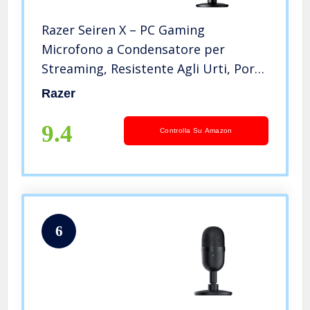
Razer Seiren X – PC Gaming
Microfono a Condensatore per
Streaming, Resistente Agli Urti, Porta
di Monitoraggio Cuffie da 3.5 mm a
Razer
Latenza Zero, Shock Mount
Incorporata, Nero
9.4
Controlla Su Amazon
6