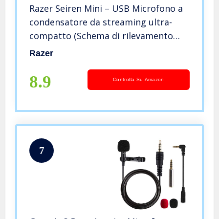
Razer Seiren Mini – USB Microfono a
condensatore da streaming ultra-
compatto (Schema di rilevamento
supercardioide, Solido supporto
Razer
inclinabile, Supporto antiurto
integrato) Nero
8.9
Controlla Su Amazon
7