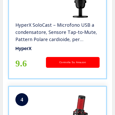
HyperX SoloCast – Microfono USB a
condensatore, Sensore Tap-to-Mute,
Pattern Polare cardioide, per
Gaming, Streaming, Podcast, Twitch,
HyperX
Youtube, Discord, Compatibile con
PC/PS5/PS4/Mac, Nero
9.6
Controlla Su Amazon
4