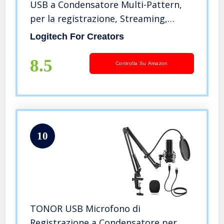
USB a Condensatore Multi-Pattern,
per la registrazione, Streaming,
Podcasting, Broadcasting, Gaming,
Logitech For Creators
Voiceover e altro, Plug ‘n Play su PC e
Mac – Nero
8.5
Controlla Su Amazon
10
TONOR USB Microfono di
Registrazione a Condensatore per