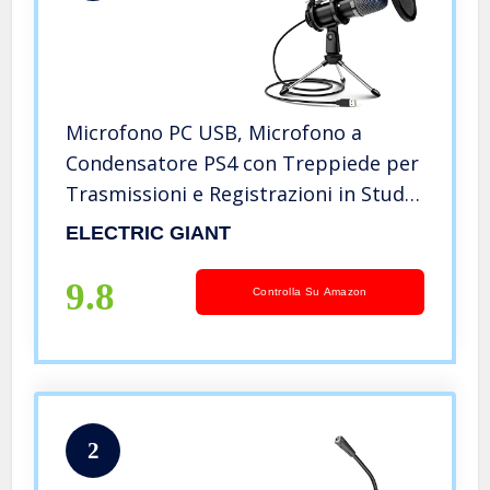
Microfono PC USB, Microfono a
Condensatore PS4 con Treppiede per
Trasmissioni e Registrazioni in Studio
chattare Online Facebook MSN Skype
ELECTRIC GIANT
Youtube Computer Tablet Laptop
Mac Notebook ECC
9.8
Controlla Su Amazon
2