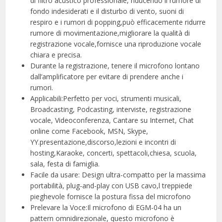
di filtro acustico professionale, riducendo il rumore di
fondo indesiderati e il disturbo di vento, suoni di
respiro e i rumori di popping,può efficacemente ridurre
rumore di movimentazione,migliorare la qualità di
registrazione vocale,fornisce una riproduzione vocale
chiara e precisa.
Durante la registrazione, tenere il microfono lontano
dall’amplificatore per evitare di prendere anche i
rumori.
Applicabili:Perfetto per voci, strumenti musicali,
Broadcasting, Podcasting, interviste, registrazione
vocale, Videoconferenza, Cantare su Internet, Chat
online come Facebook, MSN, Skype,
YY.presentazione,discorso,lezioni e incontri di
hosting,Karaoke, concerti, spettacoli,chiesa, scuola,
sala, festa di famiglia.
Facile da usare: Design ultra-compatto per la massima
portabilità, plug-and-play con USB cavo,l treppiede
pieghevole fornisce la postura fissa del microfono
Prelevare la Voce:Il microfono di EGM-04 ha un
pattern omnidirezionale, questo microfono è