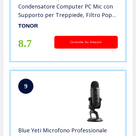
Condensatore Computer PC Mic con
Supporto per Treppiede, Filtro Pop,
Supporto Shock per Gaming,
TONOR
Streaming, Podcasting, YouTube,
Voice Over, Twitch, Discordia, TC30
8.7
Controlla Su Amazon
9
Blue Yeti Microfono Professionale