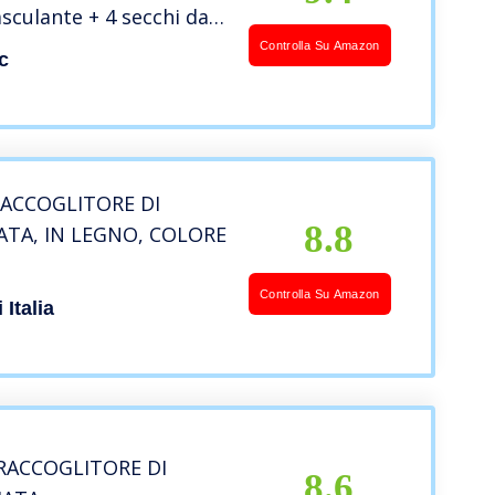
sculante + 4 secchi da
reato – modello ECO AIR
Controlla Su Amazon
c
 Plastic
RACCOGLITORE DI
8.8
ATA, IN LEGNO, COLORE
Controlla Su Amazon
Italia
RACCOGLITORE DI
8.6