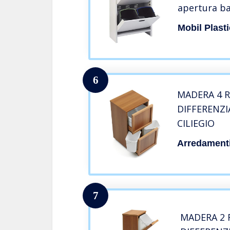
apertura ba
20 litri – a
Mobil Plasti
100/4 Mobil
6
MADERA 4 
DIFFERENZI
CILIEGIO
Arredamenti 
7
MADERA 2 