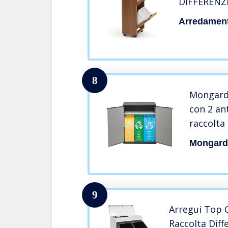
DIFFERENZ
Arredamenti
8
Mongard
con 2 an
raccolta 
85 cm
Mongard
9
Arregui Top 
Raccolta Diff