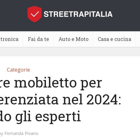
ttronica
Fai da te
Auto e Moto
Casa e cucina
Categorie
re mobiletto per
erenziata nel 2024:
o gli esperti
by
Fernanda Pivano