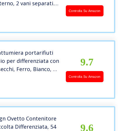
terno, 2 vani separati.
 Plastica, Dimensioni:
Controlla Su Amazon
7 cm
tumiera portarifiuti
9.7
io per differenziata con
ecchi, Ferro, Bianco, 60
 cm
Controlla Su Amazon
ign Ovetto Contenitore
9.6
ccolta Differenziata, 54