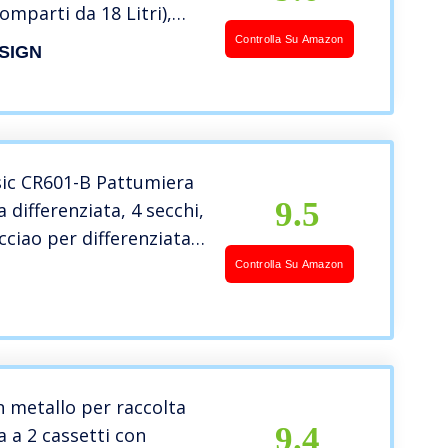
comparti da 18 Litri),
er Interno o Esterno,
Controlla Su Amazon
SIGN
ra Cucina, Bidone
ianco
sic CR601-B Pattumiera
9.5
 differenziata, 4 secchi,
cciao per differenziata,
alta, 4 x 17L (68L),
Controlla Su Amazon
n metallo per raccolta
9.4
a a 2 cassetti con