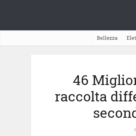
Bellezza
Ele
46 Miglio
raccolta diff
second