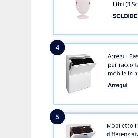
Litri (3 S
Cestino p
SOLDIDE
Pattumie
Design B
4
Arregui Ba
per raccolta
mobile in a
2 ante a rib
Arregui
bianco
5
Mobiletto i
differenziat