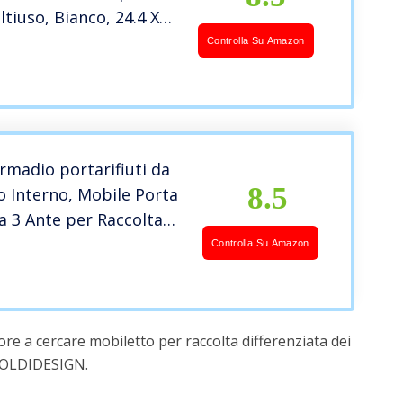
tiuso, Bianco, 24.4 X
m
Controlla Su Amazon
madio portarifiuti da
8.5
o Interno, Mobile Porta
 a 3 Ante per Raccolta
ziata, 100% Made in
Controlla Su Amazon
m 102x37h84, Colore
re a cercare mobiletto per raccolta differenziata dei
 SOLDIDESIGN.