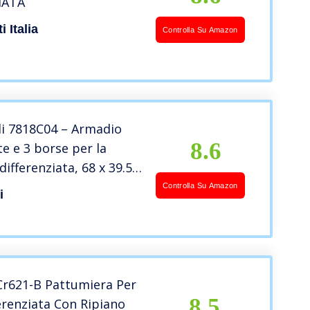
IATA
 Italia
Controlla Su Amazon
i 7818C04 – Armadio
8.6
te e 3 borse per la
differenziata, 68 x 39.5 x
Controlla Su Amazon
i
Cr621-B Pattumiera Per
8.5
erenziata Con Ripiano