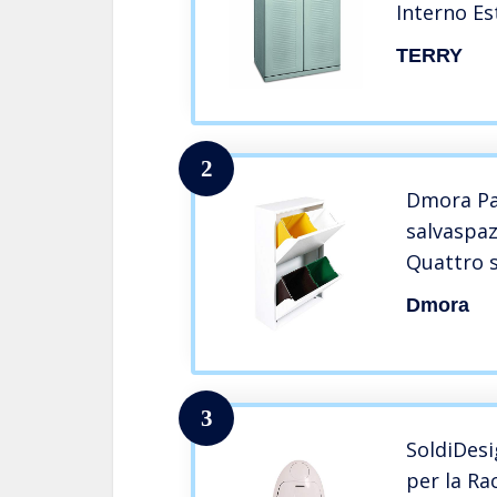
Interno Es
Materiale:
TERRY
68x39x88,
2
Dmora Pat
salvaspaz
Quattro s
x 25 x 92
Dmora
3
SoldiDes
per la Ra