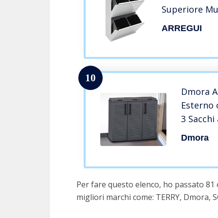
Superiore Mul
58.6 X 97.5 C
ARREGUI
10
Dmora Ar
Esterno 
3 Sacchi
differen
Dmora
Italy, c
Grigio
Per fare questo elenco, ho passato 81 o
migliori marchi come: TERRY, Dmora,