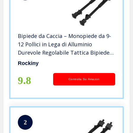
Bipiede da Caccia – Monopiede da 9-
12 Pollici in Lega di Alluminio
Durevole Regolabile Tattica Bipiede
monopiede per tiro a Segno
Rockiny
9.8
Controlla Su Amazon
2