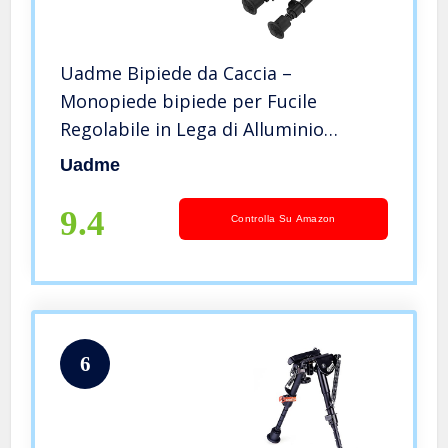
Uadme Bipiede da Caccia –
Monopiede bipiede per Fucile
Regolabile in Lega di Alluminio
Durevole da 9-12 Pollici per tiro a
Uadme
Segno
9.4
Controlla Su Amazon
6