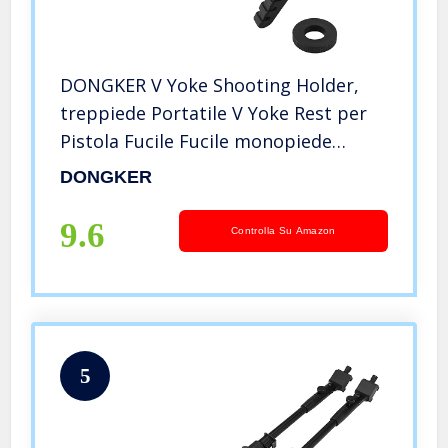
DONGKER V Yoke Shooting Holder,
treppiede Portatile V Yoke Rest per
Pistola Fucile Fucile monopiede
bipiede treppiede
DONGKER
9.6
Controlla Su Amazon
5