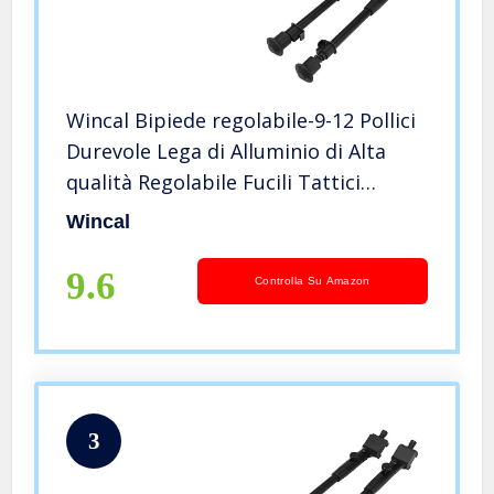
Wincal Bipiede regolabile-9-12 Pollici
Durevole Lega di Alluminio di Alta
qualità Regolabile Fucili Tattici
bipiede monopiede per tiro di Caccia
Wincal
9.6
Controlla Su Amazon
3