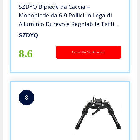
SZDYQ Bipiede da Caccia –
Monopiede da 6-9 Pollici in Lega di
Alluminio Durevole Regolabile Tattica
Bipiede Monopiede per Tiro a Segno
SZDYQ
Bipiede Inclinabile Girevole in Fibra di
Carbonio
8.6
Controlla Su Amazon
8