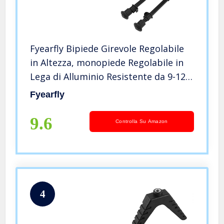
Fyearfly Bipiede Girevole Regolabile
in Altezza, monopiede Regolabile in
Lega di Alluminio Resistente da 9-12
Pollici Bipiede per Fucile Tattica per
Fyearfly
tiro a Segno
9.6
Controlla Su Amazon
4