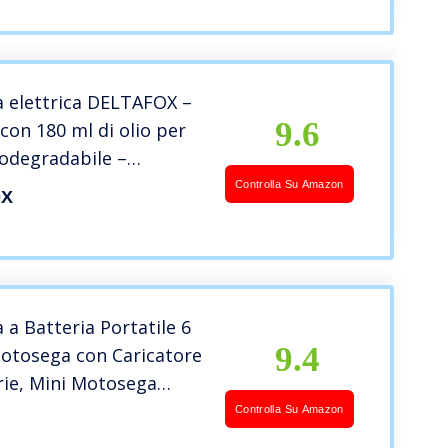
 elettrica DELTAFOX –
9.6
con 180 ml di olio per
odegradabile –
 di taglio 30 cm –
Controlla Su Amazon
OX
i taglio 14 m/s –
a Batteria Portatile 6
9.4
Motosega con Caricatore
rie, Mini Motosega
Senza Fili per il
Controlla Su Amazon
ggio Potatura Albero