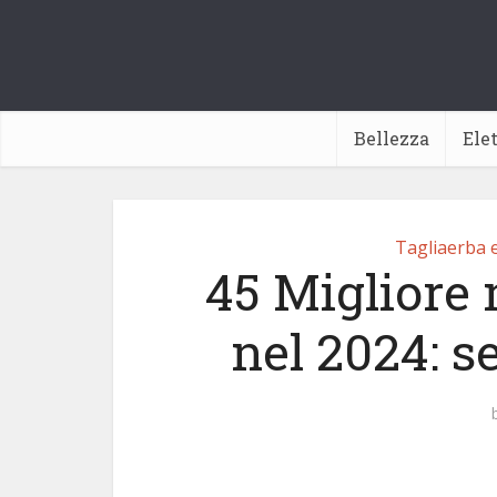
Bellezza
Ele
Tagliaerba e 
45 Migliore 
nel 2024: s