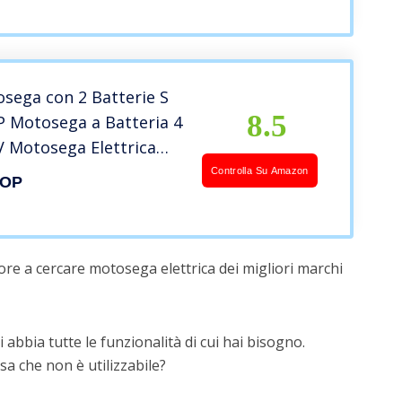
sega con 2 Batterie S
8.5
Motosega a Batteria 4
4V Motosega Elettrica
 Ricaricabile Sega da
Controlla Su Amazon
TOP
a Batteria da
gio per Legno, Alberi,
pi (2 Catene)
ore a cercare motosega elettrica dei migliori marchi
 abbia tutte le funzionalità di cui hai bisogno.
a che non è utilizzabile?