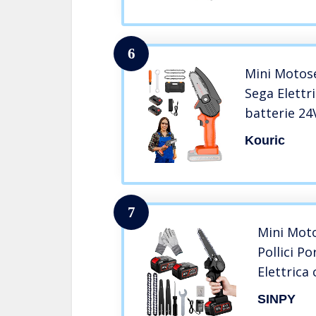
Taglio de
6
Mini Motose
Sega Elettr
batterie 2
con 3 Catena
Kouric
Sicurezza Pe
Potatura Da
7
Mini Moto
Pollici P
Elettrica
Motosega
SINPY
Giardinag