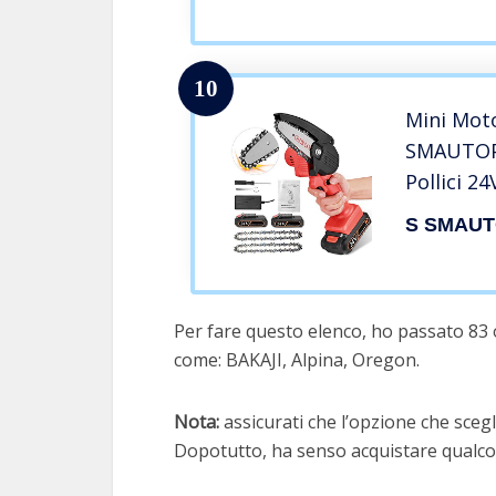
10
Mini Moto
SMAUTOP 
Pollici 2
Portatile
S SMAU
Potatura 
Giardinag
Rami, Sie
Per fare questo elenco, ho passato 83 
come: BAKAJI, Alpina, Oregon.
Nota:
assicurati che l’opzione che scegli
Dopotutto, ha senso acquistare qualcos