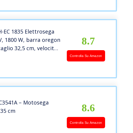
l Legno
H-EC 1835 Elettrosega
8.7
V, 1800 W, barra oregon
taglio 32,5 cm, velocità
,5 m/sec., serbatoio
Controlla Su Amazon
a 160 ml, incl. Faretra
ena)
C3541A – Motosega
8.6
, 35 cm
Controlla Su Amazon