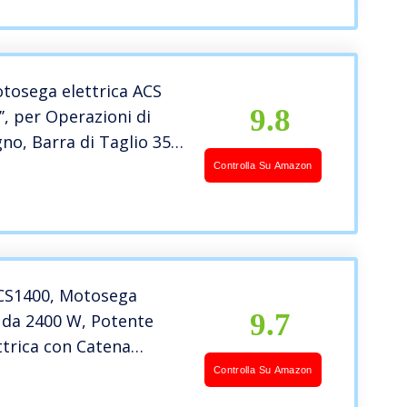
 e Tanica Olio 150ml
ami Legna Giardino
tosega elettrica ACS
9.8
’’, per Operazioni di
gno, Barra di Taglio 35
, 1800 W, Velocità catena
Controlla Su Amazon
ensionamento laterale,
io Automatica
CS1400, Motosega
9.7
a da 2400 W, Potente
ttrica con Catena
ut e Barra Guida da 40
Controlla Su Amazon
49)