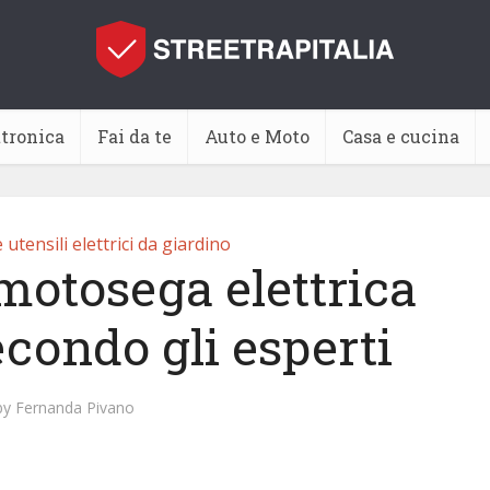
ttronica
Fai da te
Auto e Moto
Casa e cucina
utensili elettrici da giardino
motosega elettrica
econdo gli esperti
by
Fernanda Pivano