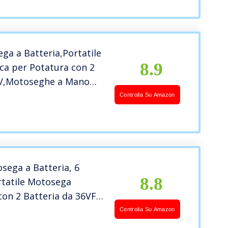
l Legno, 2 Catene
ga a Batteria,Portatile
8.9
ica per Potatura con 2
4V,Motoseghe a Mano
 da 4 Pollici e Blocco di
Controlla Su Amazon
r Tagliare il Legno,
 Giardin
sega a Batteria, 6
8.8
ortatile Motosega
 con 2 Batteria da 36VF,
 a mano per il
Controlla Su Amazon
gio Potatura Albero