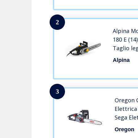
Meccanico
Taglia R
2
Alpina Mo
180 E (14)
Taglio le
cm (14’’)
Alpina
10 m/s, T
Pompa Ol
3
Oregon 
Elettric
Sega Ele
ControlC
Oregon
cm (6033