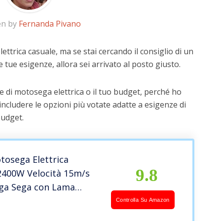
en by
Fernanda Pivano
ttrica casuale, ma se stai cercando il consiglio di un
e tue esigenze, allora sei arrivato al posto giusto.
e di motosega elettrica o il tuo budget, perché ho
includere le opzioni più votate adatte a esigenze di
budget.
tosega Elettrica
9.8
2400W Velocità 15m/s
ega Sega con Lama
0 cm Doppio
Controlla Su Amazon
ore di Sicurezza Freno