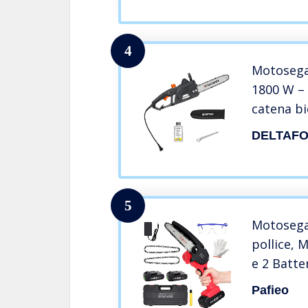
4
Motosega
1800 W – 
catena bi
lunghezza
DELTAF
potenza d
chainsaw
5
Motosega 
pollice, 
e 2 Batte
Elettrica 
Pafieo
Giardina