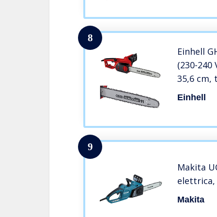
Taglio de
8
Einhell G
(230-240 
35,6 cm, 
catena 13
Einhell
olio caten
copri cat
9
Makita U
elettrica
Makita