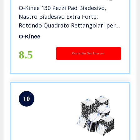
O-Kinee 130 Pezzi Pad Biadesivo,
Nastro Biadesivo Extra Forte,
Rotondo Quadrato Rettangolari per
Articoli Da Incollare, Pareti e
O-Kinee
Pavimenti (Nero)
8.5
Controlla Su Amazon
10