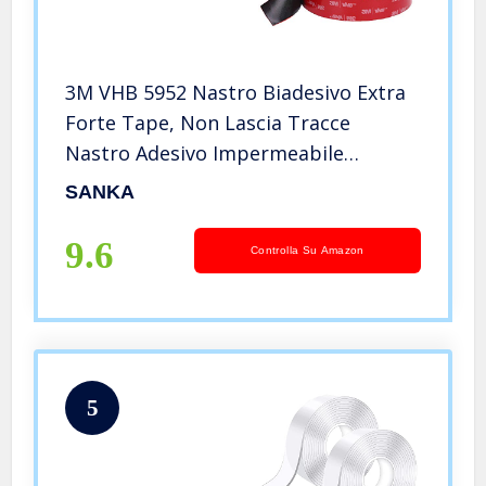
3M VHB 5952 Nastro Biadesivo Extra
Forte Tape, Non Lascia Tracce
Nastro Adesivo Impermeabile
Resistente alte Temperature per
SANKA
Incollare Diversi Materiali,
Riparazione, Installazione (2CM x
9.6
Controlla Su Amazon
4,7m)
5