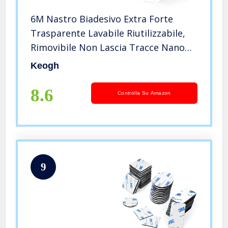
6M Nastro Biadesivo Extra Forte
Trasparente Lavabile Riutilizzabile,
Rimovibile Non Lascia Tracce Nano
Potent Tape, Multifunzionale
Keogh
Antiscivolo Nastro Adesivo ​Per Muro,
Casa, Ufficio.
8.6
Controlla Su Amazon
9