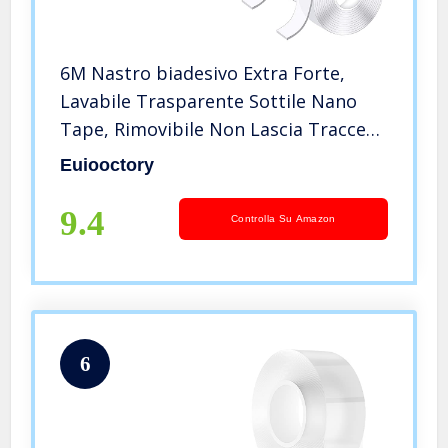
6M Nastro biadesivo Extra Forte,
Lavabile Trasparente Sottile Nano
Tape, Rimovibile Non Lascia Tracce
Multifunzionale Nano Potent Tape
Euiooctory
per Muro, Casa o Ufficio
9.4
Controlla Su Amazon
6