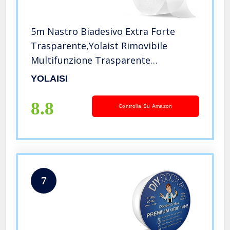
5m Nastro Biadesivo Extra Forte
Trasparente,Yolaist Rimovibile
Multifunzione Trasparente
Biadesivo,Nastro Adesivo di
YOLAISI
Montaggio per Interni ed Esterni
8.8
Controlla Su Amazon
7