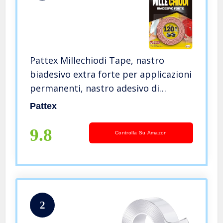
Pattex Millechiodi Tape, nastro
biadesivo extra forte per applicazioni
permanenti, nastro adesivo di
montaggio per interni ed esterni, 19
Pattex
mm x 1,5 m
9.8
Controlla Su Amazon
2