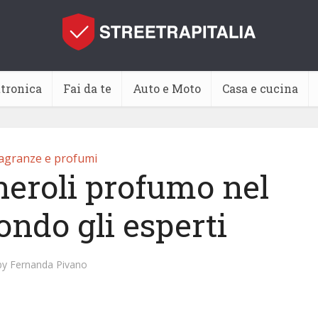
ttronica
Fai da te
Auto e Moto
Casa e cucina
agranze e profumi
neroli profumo nel
ondo gli esperti
by
Fernanda Pivano