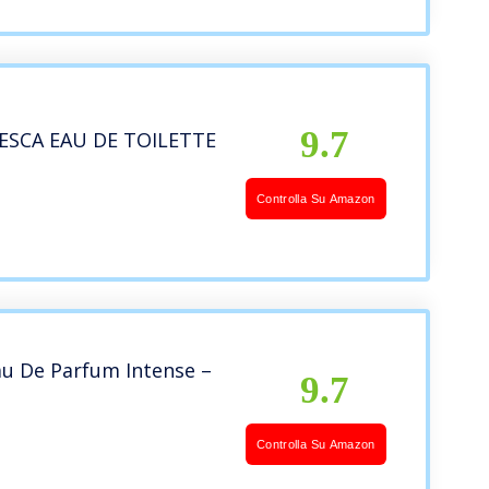
9.7
ESCA EAU DE TOILETTE
Controlla Su Amazon
au De Parfum Intense –
9.7
Controlla Su Amazon