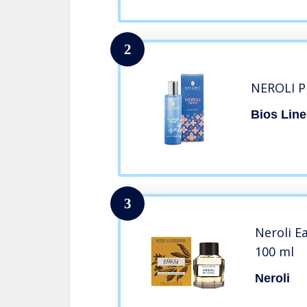
2
NEROLI P
Bios Line
3
Neroli E
100 ml
Neroli