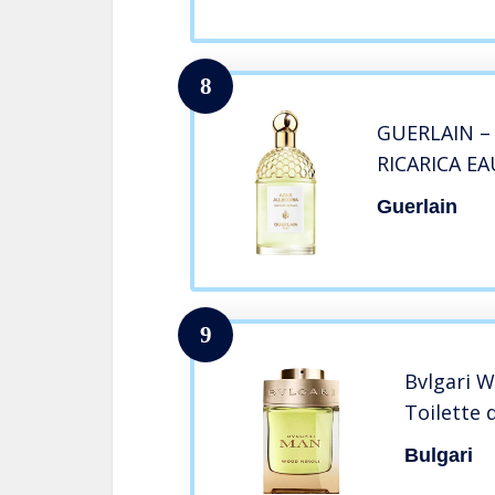
8
GUERLAIN –
RICARICA EA
Guerlain
9
Bvlgari W
Toilette
Bulgari