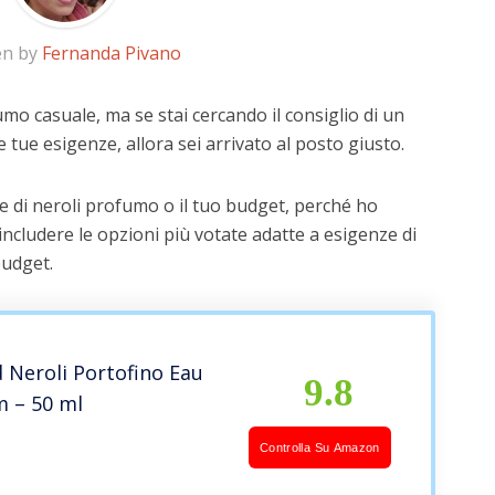
en by
Fernanda Pivano
umo casuale, ma se stai cercando il consiglio di un
e tue esigenze, allora sei arrivato al posto giusto.
e di neroli profumo o il tuo budget, perché ho
includere le opzioni più votate adatte a esigenze di
budget.
 Neroli Portofino Eau
9.8
m – 50 ml
d
Controlla Su Amazon