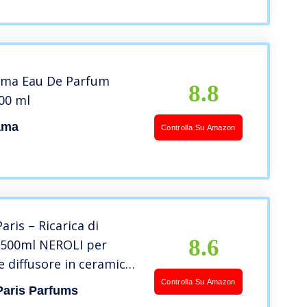
ama Eau De Parfum
8.8
100 ml
ama
Controlla Su Amazon
aris – Ricarica di
8.6
500ml NEROLI per
 diffusore in ceramica
Controlla Su Amazon
Paris Parfums