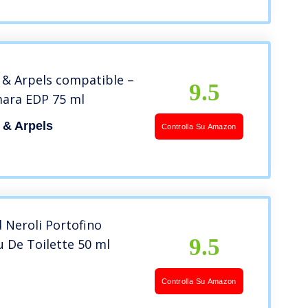
 & Arpels compatible –
9.5
mara EDP 75 ml
 & Arpels
Controlla Su Amazon
 Neroli Portofino
9.5
 De Toilette 50 ml
Controlla Su Amazon
d