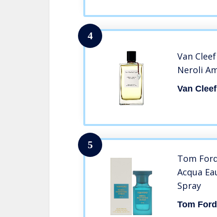
4
Van Cleef
Neroli A
Van Cleef
5
Tom Ford
Acqua Eau
Spray
Tom For