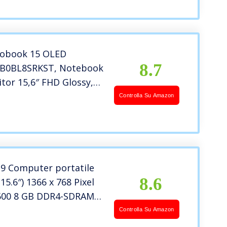
, Argento
vobook 15 OLED
8.7
B0BL8SRKST, Notebook
tor 15,6″ FHD Glossy,
re 11ma generazione i7-
Controlla Su Amazon
 RAM 8GB, 512GB SSD
indows 11 Home,
9 Computer portatile
8.6
15.6″) 1366 x 768 Pixel
4500 8 GB DDR4-SDRAM
SD Wi-Fi Windows 11
Controlla Su Amazon