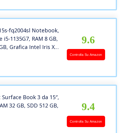
l’uso, Gar. e layout
15s-fq2004sl Notebook,
9.6
re i5-1135G7, RAM 8 GB,
B, Grafica Intel Iris Xe,
 10 Home, Schermo
Controlla Su Amazon
D IPS, Webcam, Lettore
/SD, USB-C, USB, HDMI,
 Surface Book 3 da 15″,
9.4
RAM 32 GB, SDD 512 GB,
Controlla Su Amazon