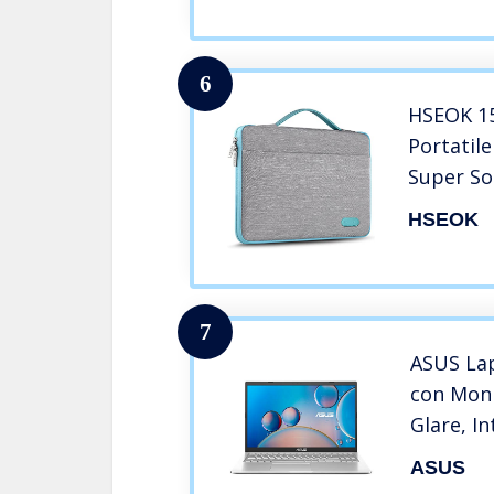
6
HSEOK 15 
Portatile
Super So
Ventiqua
HSEOK
16″ e 15″
ASUS Ace
7
ASUS La
con Moni
Glare, I
generazi
ASUS
8GB, 51