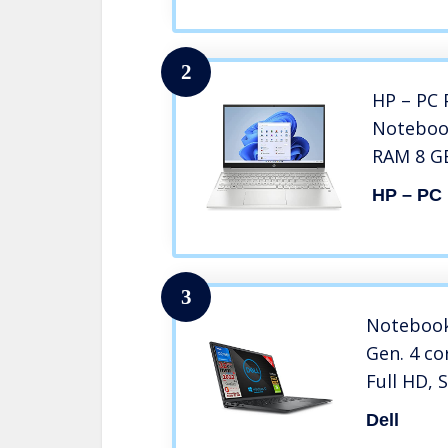
720p HD,
Home, A
2
HP – PC 
Noteboo
RAM 8 GB
AMD Rad
HP – PC
Home, Di
Audio Ba
Impronte
3
Notebook 
Gen. 4 co
Full HD, 
Ram, Win 
Dell
Svga MX 3