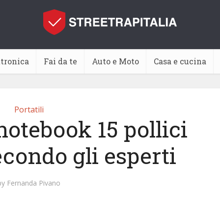
ttronica
Fai da te
Auto e Moto
Casa e cucina
Portatili
notebook 15 pollici
econdo gli esperti
by
Fernanda Pivano