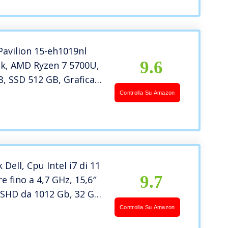
 Type-C, Windows 11
rgento Naturale
Pavilion 15-eh1019nl
9.6
k, AMD Ryzen 7 5700U,
, SSD 512 GB, Grafica
eon, Windows 11
Controlla Su Amazon
splay 15.6” FHD IPS,
ng & Olfusen, Lettore
 Digitali, Argento
Dell, Cpu Intel i7 di 11
9.7
re fino a 4,7 GHz, 15,6″
SSHD da 1012 Gb, 32 Gb
10 Pro, Office Pro 2021,
Controlla Su Amazon
50 2Gb, 3usb, lan,