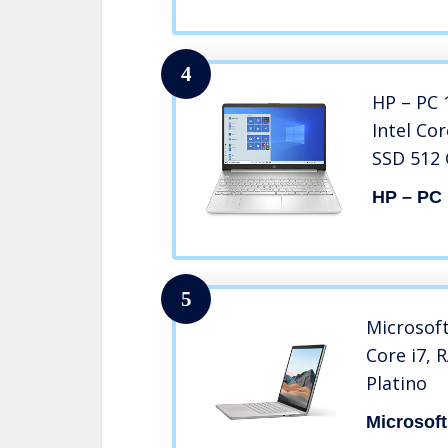
Pronto Al
Italia
4
HP – PC 
Intel Co
SSD 512 G
Windows
HP – PC
15.6” FH
Micro SD
Argento
5
Microsoft
Core i7, 
Platino
Microsoft