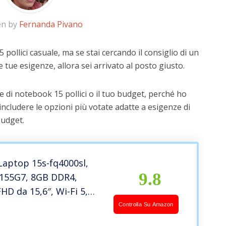
en by
Fernanda Pivano
pollici casuale, ma se stai cercando il consiglio di un
e tue esigenze, allora sei arrivato al posto giusto.
 di notebook 15 pollici o il tuo budget, perché ho
includere le opzioni più votate adatte a esigenze di
budget.
Laptop 15s-fq4000sl,
9.8
 1155G7, 8GB DDR4,
HD da 15,6″, Wi-Fi 5,
h 5.0, SSD NVMe PCIe
Controlla Su Amazon
ntel Iris X, Webcam