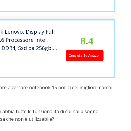
 Lenovo, Display Full
8.4
,6 Processore Intel,
 DDR4, Ssd da 256gb,
ebcam, Bluetooth,
Controlla Su Amazon
t Office Pro 2021,
11 Pro – Pronto all’uso
re a cercare notebook 15 pollici dei migliori marchi
 abbia tutte le funzionalità di cui hai bisogno.
a che non è utilizzabile?