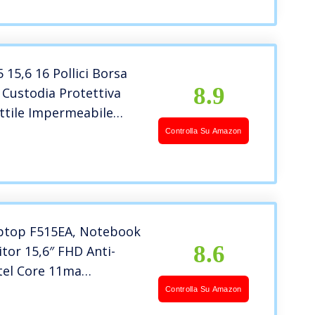
15,6 16 Pollici Borsa
8.9
 Custodia Protettiva
ttile Impermeabile
ttrore per MacBook 15″
Controlla Su Amazon
-16″ dell Lenovo HP
r Sony Yoga, Grigio
ptop F515EA, Notebook
8.6
tor 15,6″ FHD Anti-
ntel Core 11ma
one i5-1135G7, RAM
Controlla Su Amazon
2GB SSD PCIE, Windows