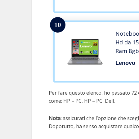
10
Notebook
Hd da 15
Ram 8gb
Wifii, W
Lenovo
Microsof
Windows 
Per fare questo elenco, ho passato 72 o
come: HP – PC, HP – PC, Dell.
Nota:
assicurati che l’opzione che scegli
Dopotutto, ha senso acquistare qualcos