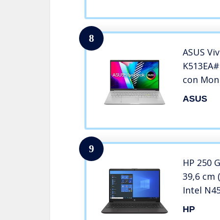
11 Home
8
ASUS Vi
K513EA#
con Moni
Intel Co
ASUS
1165G7,
PCIE, W
Argento
9
HP 250 G
39,6 cm (
Intel N
256 GB S
HP
Pro