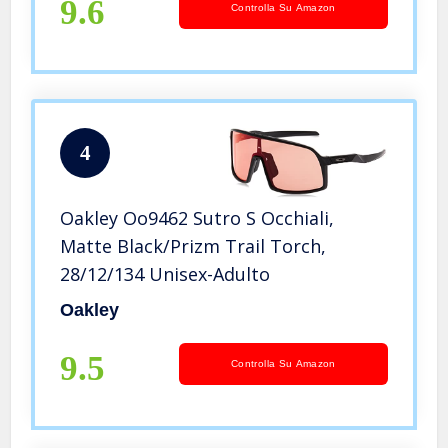
9.6
Controlla Su Amazon
4
Oakley Oo9462 Sutro S Occhiali,
Matte Black/Prizm Trail Torch,
28/12/134 Unisex-Adulto
Oakley
9.5
Controlla Su Amazon