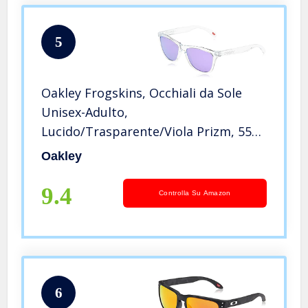
5
Oakley Frogskins, Occhiali da Sole
Unisex-Adulto,
Lucido/Trasparente/Viola Prizm, 55
Mm
Oakley
9.4
Controlla Su Amazon
6