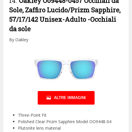
14.
Oakley Oo9448-0457 Occhiali da
Sole, Zaffiro Lucido/Prizm Sapphire,
57/17/142 Unisex-Adulto
-Occhiali
da sole
By Oakley
ALTRE IMMAGINI
Three-Point Fit
Polished Clear Prizm Sapphire Model OO9448-04
Plutonite lens material