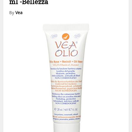
ml
-Bellezza
By
Vea