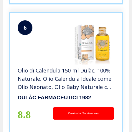
6
Olio di Calendula 150 ml Dulàc, 100%
Naturale, Olio Calendula Ideale come
Olio Neonato, Olio Baby Naturale con
Vitamina E e Vitamina F, Olio
DULÀC FARMACEUTICI 1982
Massaggio Neonato Adatto anche per
Adulti, Made in Italy
8.8
Controlla Su Amazon