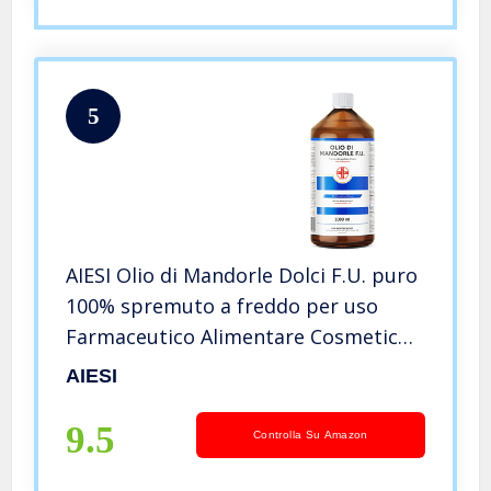
5
AIESI Olio di Mandorle Dolci F.U. puro
100% spremuto a freddo per uso
Farmaceutico Alimentare Cosmetico
e Dermatologico flacone da 1 litro #
AIESI
Made in Italy
9.5
Controlla Su Amazon