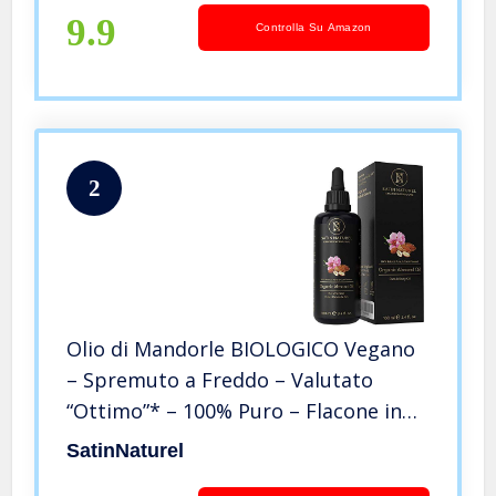
9.9
Controlla Su Amazon
2
Olio di Mandorle BIOLOGICO Vegano
– Spremuto a Freddo – Valutato
“Ottimo”* – 100% Puro – Flacone in
Vetro Viola 100ml – Con Vitamine per
SatinNaturel
Pelle Morbida, Cura di Capelli e