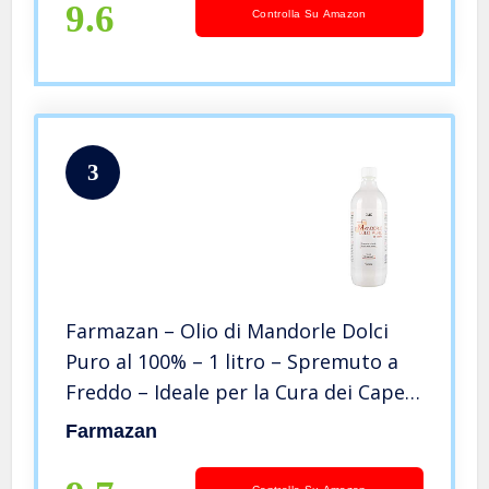
Unghie – Cosmetico Naturale
9.6
Controlla Su Amazon
3
Farmazan – Olio di Mandorle Dolci
Puro al 100% – 1 litro – Spremuto a
Freddo – Ideale per la Cura dei Capelli
e della Pelle Secca – Made in Italy
Farmazan