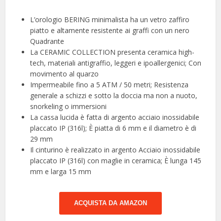
L’orologio BERING minimalista ha un vetro zaffiro
piatto e altamente resistente ai graffi con un nero
Quadrante
La CERAMIC COLLECTION presenta ceramica high-
tech, materiali antigraffio, leggeri e ipoallergenici; Con
movimento al quarzo
Impermeabile fino a 5 ATM / 50 metri; Resistenza
generale a schizzi e sotto la doccia ma non a nuoto,
snorkeling o immersioni
La cassa lucida è fatta di argento acciaio inossidabile
placcato IP (316l); È piatta di 6 mm e il diametro è di
29 mm
Il cinturino è realizzato in argento Acciaio inossidabile
placcato IP (316l) con maglie in ceramica; È lunga 145
mm e larga 15 mm
ACQUISTA DA AMAZON