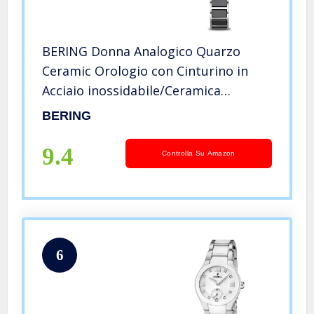
BERING Donna Analogico Quarzo
Ceramic Orologio con Cinturino in
Acciaio inossidabile/Ceramica
Cinturino e Vetro zaffiro 11429-742
BERING
9.4
Controlla Su Amazon
6