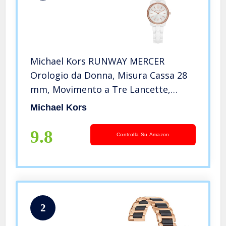
Michael Kors RUNWAY MERCER
Orologio da Donna, Misura Cassa 28
mm, Movimento a Tre Lancette,
Cinturino in Ceramica, Bianco
Michael Kors
9.8
Controlla Su Amazon
2