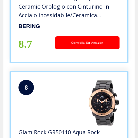
Ceramic Orologio con Cinturino in
Acciaio inossidabile/Ceramica
Cinturino e Vetro zaffiro 11429-754
BERING
8.7
Controlla Su Amazon
8
Glam Rock GR50110 Aqua Rock