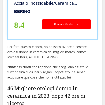
Acciaio inossidabile/Ceramica
Cinturino e Vetro zaffiro 11435-749
BERING
8.4
Controlla Su Amazon
Per fare questo elenco, ho passato 42 ore a cercare
orologi donna in ceramica dei migliori marchi come:
Michael Kors, AUTULET, BERING.
Nota:
assicurati che l’opzione che scegli abbia tutte le
funzionalità di cui hai bisogno. Dopotutto, ha senso
acquistare qualcosa che non è utilizzabile?
46 Migliore orologi donna in
ceramica in 2023: dopo 42 ore di
ricerca