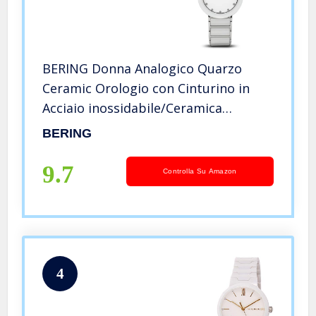
BERING Donna Analogico Quarzo
Ceramic Orologio con Cinturino in
Acciaio inossidabile/Ceramica
Cinturino e Vetro zaffiro 11435-754
BERING
9.7
Controlla Su Amazon
4