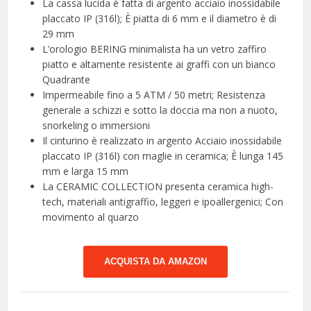
La cassa lucida è fatta di argento acciaio inossidabile
placcato IP (316l); È piatta di 6 mm e il diametro è di
29 mm
L’orologio BERING minimalista ha un vetro zaffiro
piatto e altamente resistente ai graffi con un bianco
Quadrante
Impermeabile fino a 5 ATM / 50 metri; Resistenza
generale a schizzi e sotto la doccia ma non a nuoto,
snorkeling o immersioni
Il cinturino è realizzato in argento Acciaio inossidabile
placcato IP (316l) con maglie in ceramica; È lunga 145
mm e larga 15 mm
La CERAMIC COLLECTION presenta ceramica high-
tech, materiali antigraffio, leggeri e ipoallergenici; Con
movimento al quarzo
ACQUISTA DA AMAZON