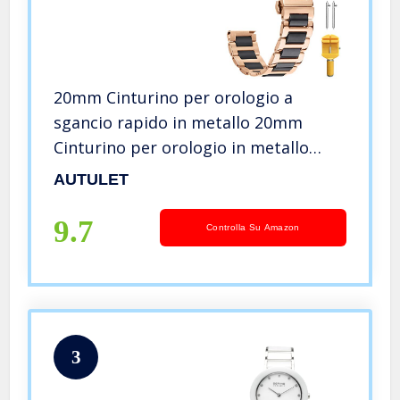
20mm Cinturino per orologio a
sgancio rapido in metallo 20mm
Cinturino per orologio in metallo
nero Cinturino per orologio in
AUTULET
ceramica Metallo Oro rosa e Solid
316L nero
9.7
Controlla Su Amazon
3