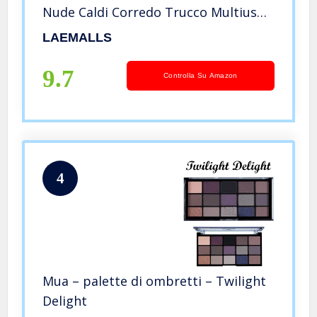
Nude Caldi Corredo Trucco Multiuso
Ombretto In Impermeabile a lunga
LAEMALLS
Durata, Adatto a professionisti e
principianti#2
9.7
Controlla Su Amazon
4
Mua – palette di ombretti – Twilight
Delight