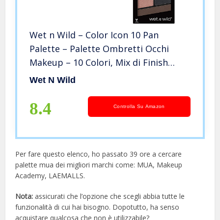
Wet n Wild – Color Icon 10 Pan
Palette – Palette Ombretti Occhi
Makeup – 10 Colori, Mix di Finish
Shimmer e Matte per Look Giorno e
Wet N Wild
Sera – Tenuta Estrema, Facile da
Sfumare – Vegan – Nude Awakening
8.4
Controlla Su Amazon
Per fare questo elenco, ho passato 39 ore a cercare
palette mua dei migliori marchi come: MUA, Makeup
Academy, LAEMALLS.
Nota:
assicurati che l’opzione che scegli abbia tutte le
funzionalità di cui hai bisogno. Dopotutto, ha senso
acquistare qualcosa che non è utilizzabile?