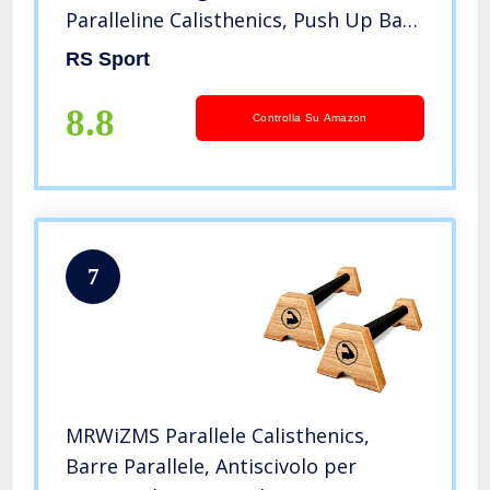
Paralleline Calisthenics, Push Up Bar,
Crossfit e Steet Workout, Palestra
RS Sport
Corpo Libero, Fitness
8.8
Controlla Su Amazon
7
MRWiZMS Parallele Calisthenics,
Barre Parallele, Antiscivolo per