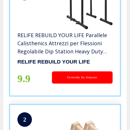
RELIFE REBUILD YOUR LIFE Parallele
Calisthenics Attrezzi per Flessioni
Regolabile Dip Station Heavy Duty
Barre Parallele Lega di acciaio, Nero
RELIFE REBUILD YOUR LIFE
9.9
Controlla Su Amazon
2