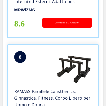
Interni ed Esterni, Adatto per
Aerobica, Fitness e Inversioni, Push
MRWiZMS
Up Bar (B)
8.6
Controlla Su Amazon
8
RAMASS Parallele Calisthenics,
Ginnastica, Fitness, Corpo Libero per
Uomo e Donna