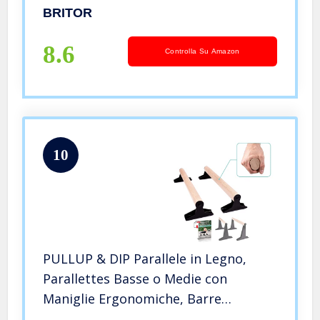
maniglia, Push Up Bar Fitness,
BRITOR
Ginnastica, Aerobica, Bodybuilding,
Antiscivolo e Durevoli – 1 coppia
8.6
Controlla Su Amazon
10
PULLUP & DIP Parallele in Legno,
Parallettes Basse o Medie con
Maniglie Ergonomiche, Barre
Parallele Maniglie per Flessioni per