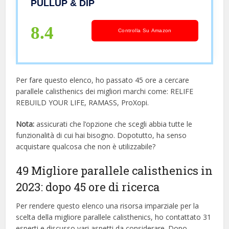
PULLUP & DIP
Calisthenics e Corpo Libero (Parallele
Basse (10 cm altezz))
8.4
Controlla Su Amazon
Per fare questo elenco, ho passato 45 ore a cercare
parallele calisthenics dei migliori marchi come: RELIFE
REBUILD YOUR LIFE, RAMASS, ProXopi.
Nota:
assicurati che l’opzione che scegli abbia tutte le
funzionalità di cui hai bisogno. Dopotutto, ha senso
acquistare qualcosa che non è utilizzabile?
49 Migliore parallele calisthenics in
2023: dopo 45 ore di ricerca
Per rendere questo elenco una risorsa imparziale per la
scelta della migliore parallele calisthenics, ​​ho contattato 31
esperti e discusso vari aspetti da considerare. Dopo