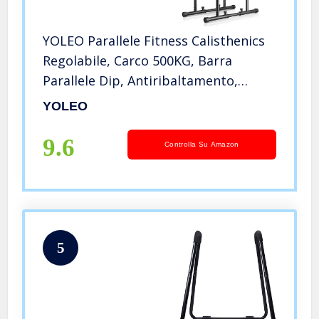
YOLEO Parallele Fitness Calisthenics
Regolabile, Carco 500KG, Barra
Parallele Dip, Antiribaltamento,
Regolabile in Altezza e Larghezza
YOLEO
9.6
Controlla Su Amazon
5