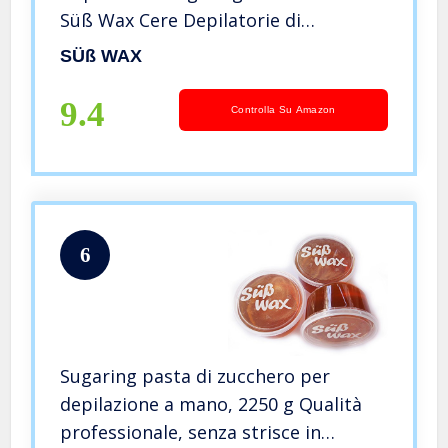
Süß Wax Cere Depilatorie di
Zucchero, 1 Barattolo Süß Wax
SÜß WAX
Brazilian Wax e 100 Strisce
Depilatorie TNT
9.4
Controlla Su Amazon
6
Sugaring pasta di zucchero per
depilazione a mano, 2250 g Qualità
professionale, senza strisce in