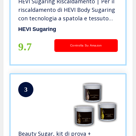
HEVI Sugaring Riscaldamento | Per il
riscaldamento di HEVI Body Sugaring
con tecnologia a spatola e tessuto
non tessuto | depilazione delicata ed
HEVI Sugaring
efficiente con pasta di zucchero | Per
tutto il corpo
9.7
Controlla Su Amazon
3
Beauty Sugar, kit di prova +