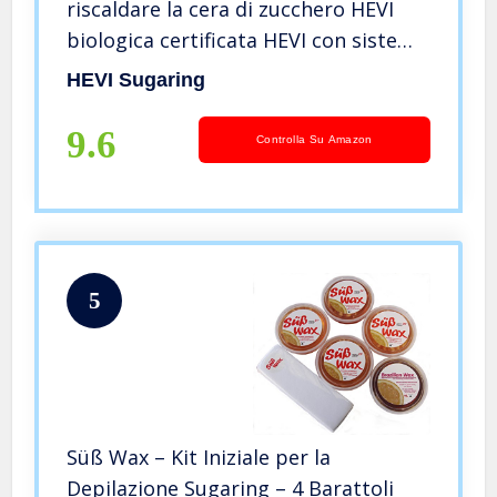
riscaldare la cera di zucchero HEVI
biologica certificata HEVI con sistema
Roll-On | Epilazione rapida e delicata
HEVI Sugaring
con pasta di zucchero | Per parti del
corpo più grandi
9.6
Controlla Su Amazon
5
Süß Wax – Kit Iniziale per la
Depilazione Sugaring – 4 Barattoli