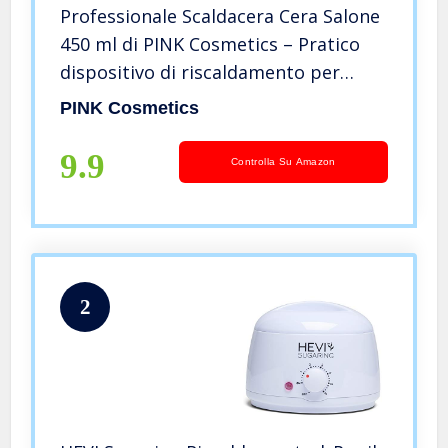
Professionale Scaldacera Cera Salone
450 ml di PINK Cosmetics – Pratico
dispositivo di riscaldamento per
tutte le cere depilatorie e paste di
PINK Cosmetics
zucchero – Fornelli scaldacera per
depilazione
9.9
Controlla Su Amazon
2