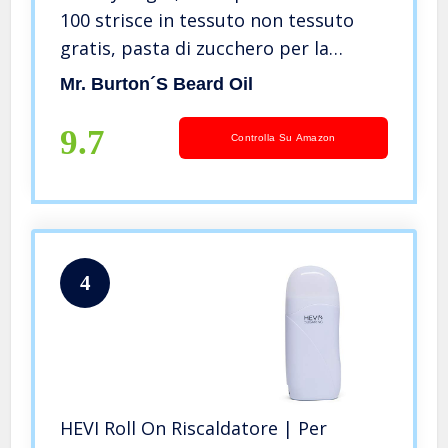
100 strisce in tessuto non tessuto
gratis, pasta di zucchero per la
depilazione, tutte e tre le paste da
Mr. Burton´s Beard Oil
500 gr. Kit di prova, zuccheraggio per
parti intime, il viso e il corpo; provalo
9.7
Controlla Su Amazon
ora
4
HEVI Roll On Riscaldatore | Per