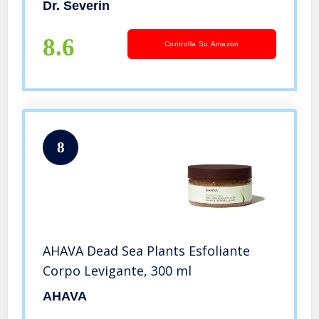
gambe + zona intima. Per donne +
Dr. Severin
uomini. Senza ceretta.
8.6
Controlla Su Amazon
8
AHAVA Dead Sea Plants Esfoliante
Corpo Levigante, 300 ml
AHAVA