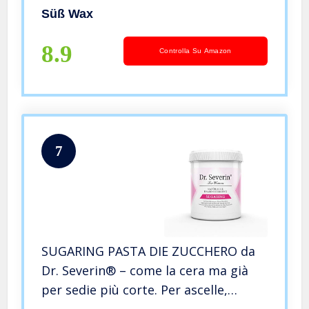
tessuto non tessuto.
Süß Wax
8.9
Controlla Su Amazon
7
SUGARING PASTA DIE ZUCCHERO da
Dr. Severin® – come la cera ma già
per sedie più corte. Per ascelle,