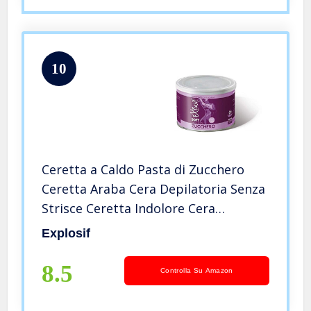
10
Ceretta a Caldo Pasta di Zucchero
Ceretta Araba Cera Depilatoria Senza
Strisce Ceretta Indolore Cera
Depilatoria Barattolo Cera Araba
Explosif
Professionale Ceretta Viso Ceretta
Brasiliana Cera a Caldo
8.5
Controlla Su Amazon