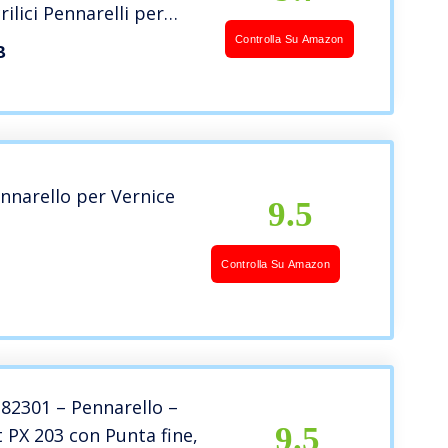
rilici Pennarelli per
Legno, Vetro, Ceramica,
Controlla Su Amazon
B
ci
narello per Vernice
9.5
Controlla Su Amazon
182301 – Pennarello –
9.5
 PX 203 con Punta fine,