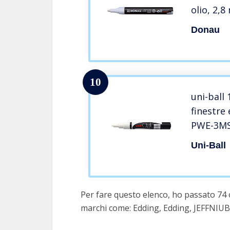
olio, 2,8
inchiost
Donau
per plast
vetro, sc
superfic
10
uni-ball
finestre
PWE-3MS
tonda, b
Uni-Ball
Per fare questo elenco, ho passato 74 o
marchi come: Edding, Edding, JEFFNIUB