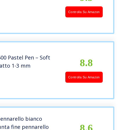
Controlla Su Amazon
00 Pastel Pen – Soft
8.8
ratto 1-3 mm
Controlla Su Amazon
ennarello bianco
8.6
nta fine pennarello