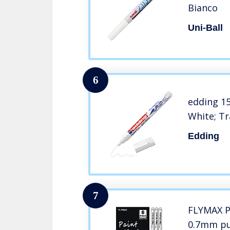
Bianco
Uni-Ball
6
edding 15
White; T
Edding
7
FLYMAX P
0.7mm pu