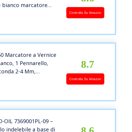
e bianco marcatore
rilico metallico vetro
Controlla Su Amazon
e
0 Marcatore a Vernice
8.7
ianco, 1 Pennarello,
tonda 2-4 Mm,
o Indelebile per Vetro,
Controlla Su Amazon
gno, Plastica, Carta,
bile, Alta Copertura
-OIL 7369001PL-09 –
8.6
lo indelebile a base di