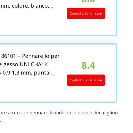
 mm, colore: bianco,
ro impermeabile, carta
Controlla Su Amazon
ica, metallo, legno,
rittura su quasi ogni
ie
 186101 – Pennarello per
8.4
 e gesso UNI CHALK
 0,9-1,3 mm, punta
ianco
Controlla Su Amazon
re a cercare pennarello indelebile bianco dei migliori
.