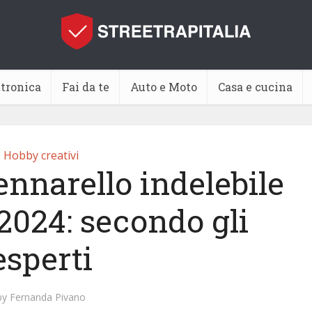
ttronica
Fai da te
Auto e Moto
Casa e cucina
Hobby creativi
ennarello indelebile
2024: secondo gli
esperti
by
Fernanda Pivano