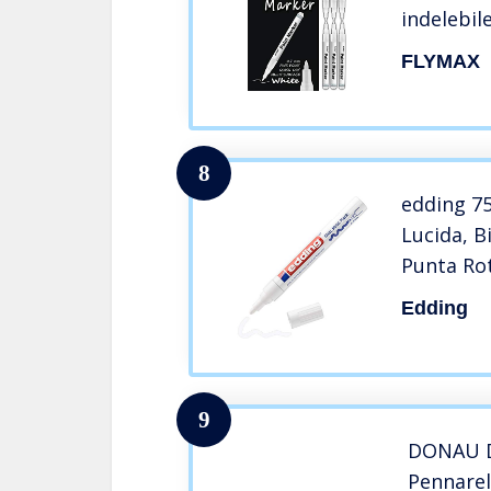
indelebil
bianco ac
FLYMAX
extra fin
8
edding 75
Lucida, B
Punta Ro
Pennarell
Edding
Pietra, Le
Impermea
9
DONAU D
Pennarel