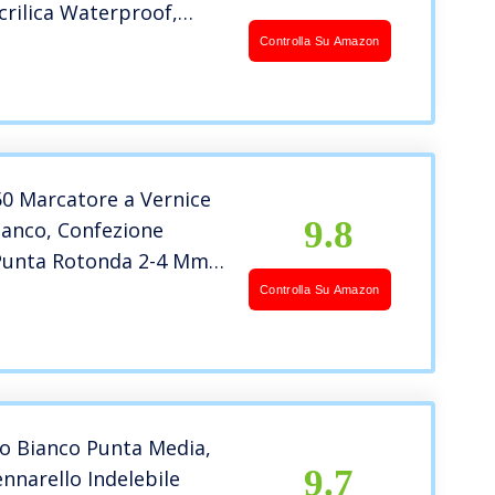
crilica Waterproof,
nda 1-2Mm,
Controlla Su Amazon
lo Acrilico per Disegno
Carta, Legno, Marcatore
er Ciotoli
0 Marcatore a Vernice
9.8
ianco, Confezione
 Punta Rotonda 2-4 Mm,
o Indelebile per Vetro,
Controlla Su Amazon
gno, Plastica, Carta,
bile, Alta Copertura
o Bianco Punta Media,
9.7
ennarello Indelebile