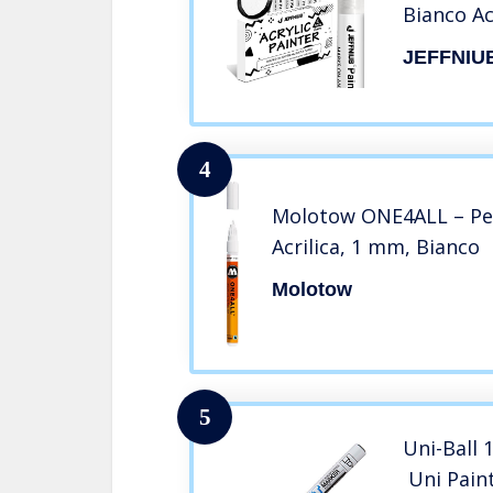
Bianco Ac
Tessuti, 
JEFFNIU
Pneumati
4
Molotow ONE4ALL – Pen
Acrilica, 1 mm, Bianco
Molotow
5
Uni-Ball 
Uni Paint