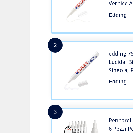
Vernice A
Punta To
Edding
Pennnarel
Su Tela, 
Acrilico p
2
edding 75
Lucida, B
Singola,
Pennarell
Edding
Pietra, Le
Impermea
3
Pennarell
6 Pezzi P