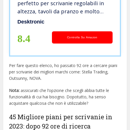
perfetto per scrivanie regolabili in
altezza, tavoli da pranzo e molto
altro ancora, Made in Europe, stabile
Desktronic
e durevole, 25 mm, 140 x 70 cm
(rovere)
8.4
Controlla Su Amazon
Per fare questo elenco, ho passato 92 ore a cercare piani
per scrivanie dei migliori marchi come: Stella Trading,
Outsunny, NOVA.
Nota:
assicurati che l’opzione che scegli abbia tutte le
funzionalità di cui hai bisogno. Dopotutto, ha senso
acquistare qualcosa che non è utilizzabile?
45 Migliore piani per scrivanie in
2023: dopo 92 ore di ricerca