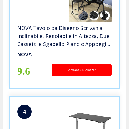
NOVA Tavolo da Disegno Scrivania
Inclinabile, Regolabile in Altezza, Due
Cassetti e Sgabello Piano d’Appoggio
– Scrivania, Ufficio, per Architetti,
NOVA
Tecnici, Arte e Design, Multifunzione
9.6
Controlla Su Amazon
4