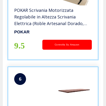
POKAR Scrivania Motorizzata
Regolabile in Altezza Scrivania
Elettrica (Roble Artesanal Dorado,
120 x 60)
POKAR
9.5
Controlla Su Amazon
6