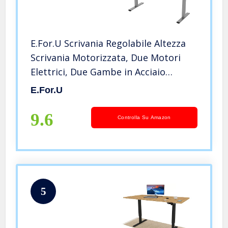
E.For.U Scrivania Regolabile Altezza
Scrivania Motorizzata, Due Motori
Elettrici, Due Gambe in Acciaio
Regolabili su Due Livelli (Grigio),
E.For.U
Piano Nero 180x80cm, 4 Posizioni
Memorizzabili DT20L
9.6
Controlla Su Amazon
5