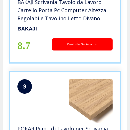
BAKAJI Scrivania Tavolo da Lavoro
Carrello Porta Pc Computer Altezza
Regolabile Tavolino Letto Divano
Piano in Legno MDF con Libreria
BAKAJI
Struttura in Metallo e Legno MDF
Casa Ufficio Design Moderno
8.7
Controlla Su Amazon
9
POKAR Piano di Tavolo per Scrivania,