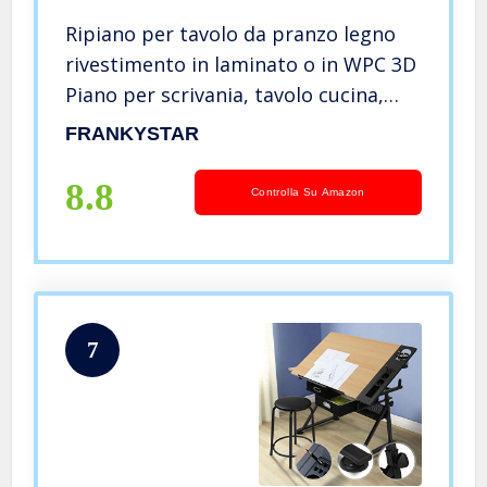
Ripiano per tavolo da pranzo legno
rivestimento in laminato o in WPC 3D
Piano per scrivania, tavolo cucina,
tavolino da caffè (220 x 100 x 5cm,
FRANKYSTAR
Legno Teak)
8.8
Controlla Su Amazon
7