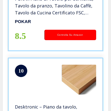
Tavolo da pranzo, Tavolino da Caffè,
Tavolo da Cucina Certificato FSC,
Quercia Craft Oro, 160 x 80 x 2,5 cm
POKAR
8.5
Controlla Su Amazon
10
Desktronic – Piano da tavolo,