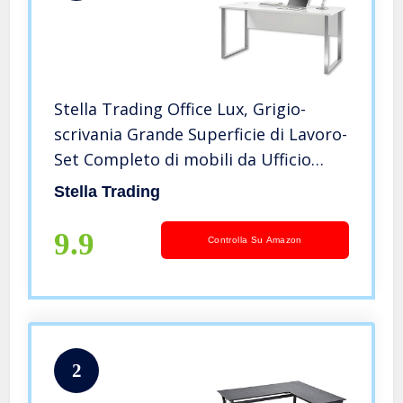
Stella Trading Office Lux, Grigio-
scrivania Grande Superficie di Lavoro-
Set Completo di mobili da Ufficio
Moderni, Engineered Wood, 170 x 76 x
Stella Trading
73 cm, 4 unità
9.9
Controlla Su Amazon
2