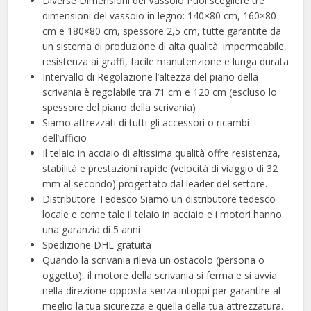
Diverse Dimensioni del Vassoio Puoi scegliere tre
dimensioni del vassoio in legno: 140×80 cm, 160×80
cm e 180×80 cm, spessore 2,5 cm, tutte garantite da
un sistema di produzione di alta qualità: impermeabile,
resistenza ai graffi, facile manutenzione e lunga durata
Intervallo di Regolazione l’altezza del piano della
scrivania è regolabile tra 71 cm e 120 cm (escluso lo
spessore del piano della scrivania)
Siamo attrezzati di tutti gli accessori o ricambi
dell’ufficio
Il telaio in acciaio di altissima qualità offre resistenza,
stabilità e prestazioni rapide (velocità di viaggio di 32
mm al secondo) progettato dal leader del settore.
Distributore Tedesco Siamo un distributore tedesco
locale e come tale il telaio in acciaio e i motori hanno
una garanzia di 5 anni
Spedizione DHL gratuita
Quando la scrivania rileva un ostacolo (persona o
oggetto), il motore della scrivania si ferma e si avvia
nella direzione opposta senza intoppi per garantire al
meglio la tua sicurezza e quella della tua attrezzatura.