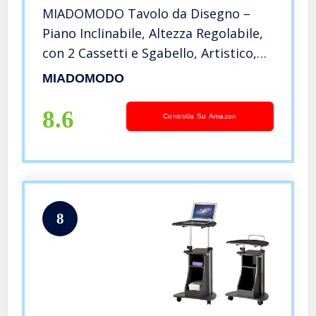
MIADOMODO Tavolo da Disegno –
Piano Inclinabile, Altezza Regolabile,
con 2 Cassetti e Sgabello, Artistico,
da Architetto – Scrivania da Disegno
MIADOMODO
Tecnico, Scrivania da Studio
8.6
Controlla Su Amazon
8