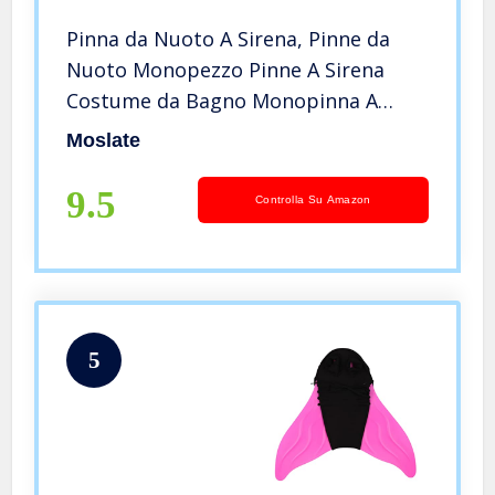
Pinna da Nuoto A Sirena, Pinne da
Nuoto Monopezzo Pinne A Sirena
Costume da Bagno Monopinna A
Coda di Sirena, Aiuto per
Moslate
L’allenamento del Nuoto Miglior
Regalo per Bambini E Adulti
9.5
Controlla Su Amazon
5