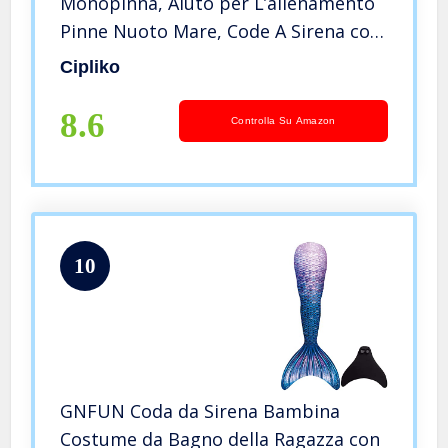
Monopinna, Aiuto per L’allenamento
Pinne Nuoto Mare, Code A Sirena con
Monopinna per Nuoto per Bambini E
Cipliko
Adulti
8.6
Controlla Su Amazon
10
GNFUN Coda da Sirena Bambina
Costume da Bagno della Ragazza con