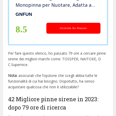
Monopinna per Nuotare, Adatta a
Bambina, Bambino ed Adulti 110-
GNFUN
170cm
8.5
Controlla Su Amazon
Per fare questo elenco, ho passato 79 ore a cercare pinne
sirene dei migliori marchi come: TOSSPER, NAITOKE, D
C.Supernice.
Nota:
assicurati che l’opzione che scegli abbia tutte le
funzionalità di cui hai bisogno. Dopotutto, ha senso
acquistare qualcosa che non è utilizzabile?
42 Migliore pinne sirene in 2023:
dopo 79 ore di ricerca