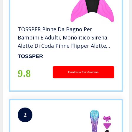
TOSSPER Pinne Da Bagno Per
Bambini E Adulti, Monolitico Sirena
Alette Di Coda Pinne Flipper Alette
Immersioni Swimming Allentazione
TOSSPER
Alette Acqua Sport Windsurfing
Equipaggiamento Rosa, Taglia unica
9.8
Controlla Su Amazon
2