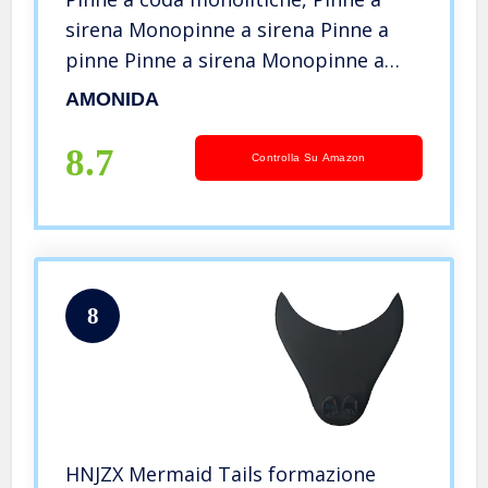
sirena Monopinne a sirena Pinne a
pinne Pinne a sirena Monopinne a
sirena per bambini per il nuoto
AMONIDA
8.7
Controlla Su Amazon
8
HNJZX Mermaid Tails formazione