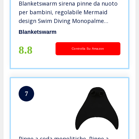
Blanketswarm sirena pinne da nuoto
per bambini, regolabile Mermaid
design Swim Diving Monopalme
training piede Flipper attrezzatura
Blanketswarm
professionale da snorkeling Water
Toys,S-18x57x49cm
8.8
Controlla Su Amazon
7
Pinne a coda monolitiche, Pinne a