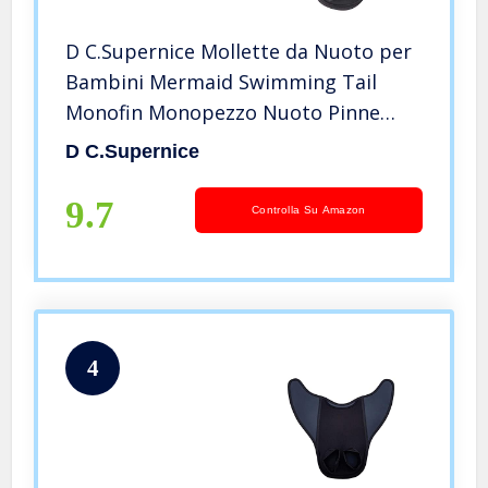
D C.Supernice Mollette da Nuoto per
Bambini Mermaid Swimming Tail
Monofin Monopezzo Nuoto Pinne
Swim Pinne per Bambini
D C.Supernice
9.7
Controlla Su Amazon
4