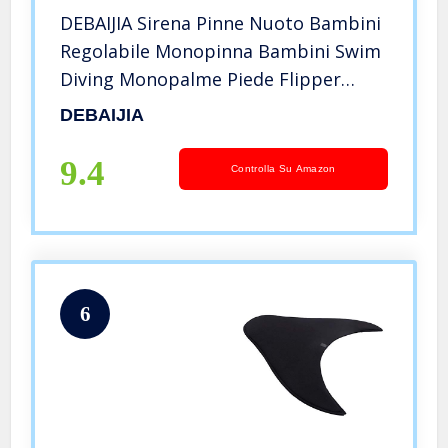
DEBAIJIA Sirena Pinne Nuoto Bambini
Regolabile Monopinna Bambini Swim
Diving Monopalme Piede Flipper
Sirena Monofina (A-(49*46 CM)-B157-
DEBAIJIA
Rosa)
9.4
Controlla Su Amazon
6