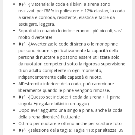
❥(^_-)Materiale: la coda e il bikini a sirena sono
realizzati per l’88% in poliestere + 12% elastan, la coda
a sirena è comoda, resistente, elastica e facile da
asciugare, leggera.
Soprattutto quando lo indosseranno i più piccoli, sarà
molto divertente!
❥(^_-)Avvertenza: le code di sirena o le monopinne
possono ridurre significativamente la capacità della
persona di nuotare e possono essere utilizzate solo
da nuotatori competenti sotto la rigorosa supervisione
di un adulto competente in ogni momento,
indipendentemente dalle capacità di nuoto.
All’estremità inferiore della coda, può camminare
liberamente quando le pinne vengono rimosse.
❥(^_-)Questo set include: 1 coda da sirena + 1 pinna
singola +(regalare bikini in omaggio)
Dopo aver aggiunto una singola pinna, anche la coda
della sirena diventerà fluttuante
Ottimo per nuotare e ottimo anche per scattare foto
❥(^_-)selezione della taglia: Taglia 110: per altezza: 39