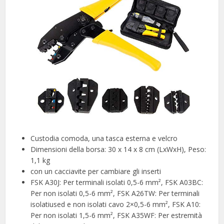
Custodia comoda, una tasca esterna e velcro
Dimensioni della borsa: 30 x 14 x 8 cm (LxWxH), Peso:
1,1 kg
con un cacciavite per cambiare gli inserti
FSK A30J: Per terminali isolati 0,5-6 mm², FSK A03BC:
Per non isolati 0,5-6 mm², FSK A26TW: Per terminali
isolatiused e non isolati cavo 2×0,5-6 mm², FSK A10:
Per non isolati 1,5-6 mm², FSK A35WF: Per estremità