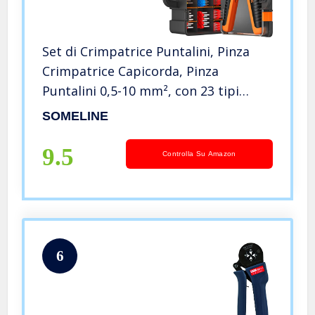
Set di Crimpatrice Puntalini, Pinza
Crimpatrice Capicorda, Pinza
Puntalini 0,5-10 mm², con 23 tipi
capicorda, SOMELINE Pinza Puntalini
SOMELINE
Elettrici – Pinza Elettricista –
Crimpatrice Capicorda
9.5
Controlla Su Amazon
6