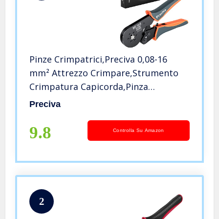
Pinze Crimpatrici,Preciva 0,08-16
mm² Attrezzo Crimpare,Strumento
Crimpatura Capicorda,Pinza
Crimpare Puntalini,Pinza a
Preciva
Crimpare,Crimpatura Esagonale
Utensile
9.8
Controlla Su Amazon
2