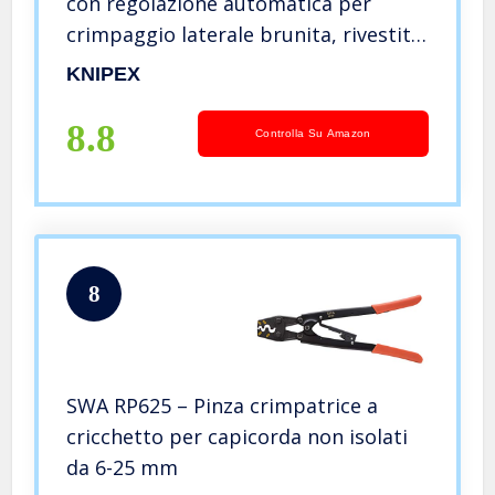
con regolazione automatica per
crimpaggio laterale brunita, rivestiti
in materiale bicomponente 180 mm
KNIPEX
97 53 14
8.8
Controlla Su Amazon
8
SWA RP625 – Pinza crimpatrice a
cricchetto per capicorda non isolati
da 6-25 mm