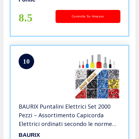
8.5
Controlla Su Amazon
10
BAURIX Puntalini Elettrici Set 2000
Pezzi – Assortimento Capicorda
Elettrici ordinati secondo le norme
DIN – [0,5-10 mm²] – Crimpatrice
BAURIX